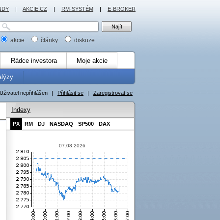
NDY
|
AKCIE.CZ
|
RM-SYSTÉM
|
E-BROKER
akcie
články
diskuze
Rádce investora
Moje akcie
alýzy
Uživatel nepřihlášen
|
Přihlásit se
|
Zaregistrovat se
Indexy
PX
RM
DJ
NASDAQ
SP500
DAX
07.08.2026