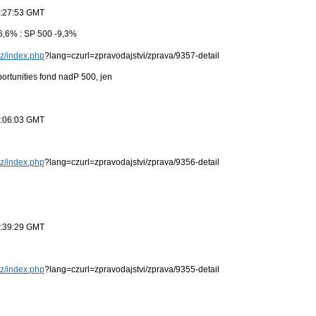
0:27:53 GMT
6,6% : SP 500 -9,3%
cz/index.php
?lang=czurl=zpravodajstvi/zprava/9357-detail
tunities fond nadP 500, jen
0:06:03 GMT
cz/index.php
?lang=czurl=zpravodajstvi/zprava/9356-detail
9:39:29 GMT
cz/index.php
?lang=czurl=zpravodajstvi/zprava/9355-detail