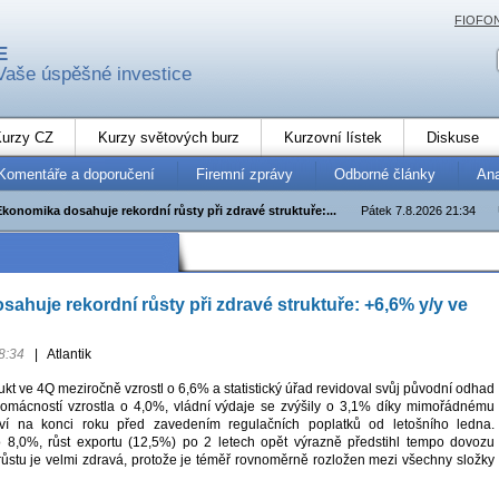
FIOFO
E
Vaše úspěšné investice
urzy CZ
Kurzy světových burz
Kurzovní lístek
Diskuse
Komentáře a doporučení
Firemní zprávy
Odborné články
An
Ekonomika dosahuje rekordní růsty při zdravé struktuře:...
Pátek 7.8.2026 21:34
ahuje rekordní růsty při zdravé struktuře: +6,6% y/y ve
8:34
|
Atlantik
t ve 4Q meziročně vzrostl o 6,6% a statistický úřad revidoval svůj původní odhad
domácností vzrostla o 4,0%, vládní výdaje se zvýšily o 3,1% díky mimořádnému
tví na konci roku před zavedením regulačních poplatků od letošního ledna.
 o 8,0%, růst exportu (12,5%) po 2 letech opět výrazně předstihl tempo dovozu
 růstu je velmi zdravá, protože je téměř rovnoměrně rozložen mezi všechny složky