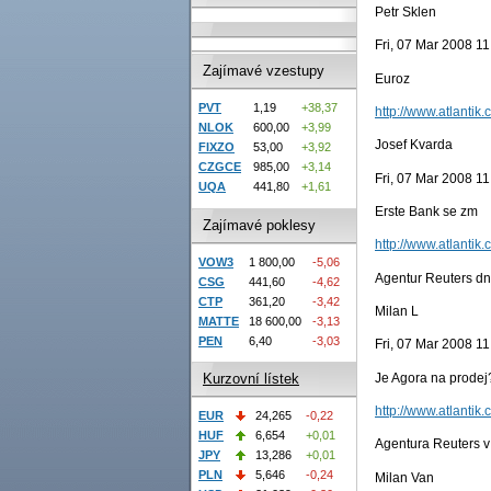
Petr Sklen
Fri, 07 Mar 2008 1
Zajímavé vzestupy
Euroz
PVT
1,19
+38,37
http://www.atlantik.
NLOK
600,00
+3,99
Josef Kvarda
FIXZO
53,00
+3,92
CZGCE
985,00
+3,14
Fri, 07 Mar 2008 1
UQA
441,80
+1,61
Erste Bank se zm
Zajímavé poklesy
http://www.atlantik.
VOW3
1 800,00
-5,06
Agentur Reuters dn
CSG
441,60
-4,62
CTP
361,20
-3,42
Milan L
MATTE
18 600,00
-3,13
PEN
6,40
-3,03
Fri, 07 Mar 2008 1
Je Agora na prodej
Kurzovní lístek
http://www.atlantik.
EUR
24,265
-0,22
HUF
6,654
+0,01
Agentura Reuters v
JPY
13,286
+0,01
PLN
5,646
-0,24
Milan Van