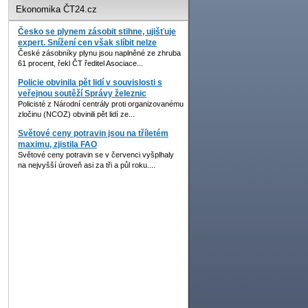
Ekonomika ČT24.cz
Česko se plynem zásobit stihne, ujišťuje
expert. Snížení cen však slíbit nelze
České zásobníky plynu jsou naplněné ze zhruba
61 procent, řekl ČT ředitel Asociace...
Policie obvinila pět lidí v souvislosti s
veřejnou soutěží Správy železnic
Policisté z Národní centrály proti organizovanému
zločinu (NCOZ) obvinili pět lidí ze...
Světové ceny potravin jsou na tříletém
maximu, zjistila FAO
Světové ceny potravin se v červenci vyšplhaly
na nejvyšší úroveň asi za tři a půl roku....