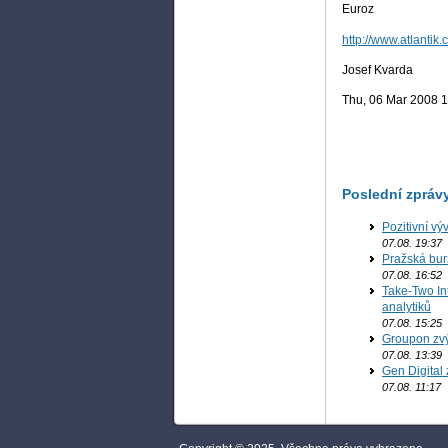
Euroz
http://www.atlantik.
Josef Kvarda
Thu, 06 Mar 2008 
Poslední zpráv
Pozitivní vý
07.08. 19:37
Pražská bur
07.08. 16:52
Take-Two In
analytiků
07.08. 15:25
Groupon zvý
07.08. 13:39
Gen Digital 
07.08. 11:17