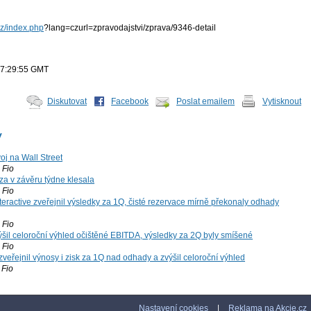
cz/index.php
?lang=czurl=zpravodajstvi/zprava/9346-detail
17:29:55 GMT
Diskutovat
Facebook
Poslat emailem
Vytisknout
y
voj na Wall Street
Fio
za v závěru týdne klesala
Fio
teractive zveřejnil výsledky za 1Q, čisté rezervace mírně překonaly odhady
Fio
šil celoroční výhled očištěné EBITDA, výsledky za 2Q byly smíšené
Fio
zveřejnil výnosy i zisk za 1Q nad odhady a zvýšil celoroční výhled
Fio
Nastavení cookies
|
Reklama na Akcie.cz