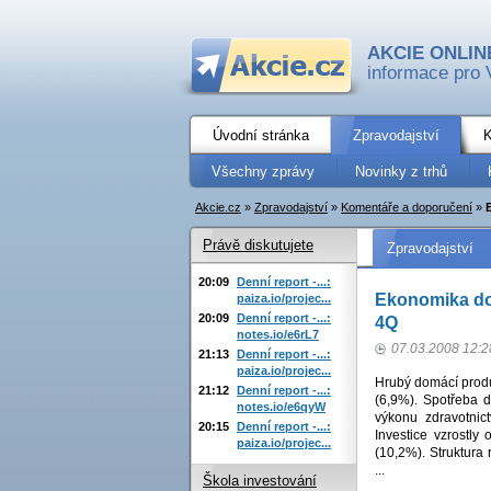
AKCIE ONLIN
informace pro 
Úvodní stránka
Zpravodajství
K
Všechny zprávy
Novinky z trhů
Akcie.cz
»
Zpravodajství
»
Komentáře a doporučení
»
Právě diskutujete
Zpravodajství
20:09
Denní report -...:
Ekonomika dos
paiza.io/projec...
20:09
Denní report -...:
4Q
notes.io/e6rL7
07.03.2008 12:2
21:13
Denní report -...:
paiza.io/projec...
Hrubý domácí produk
21:12
Denní report -...:
(6,9%). Spotřeba 
notes.io/e6qyW
výkonu zdravotnic
20:15
Denní report -...:
Investice vzrostly
paiza.io/projec...
(10,2%). Struktura
...
Škola investování