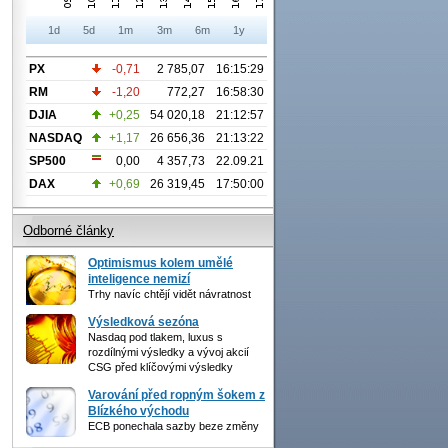
1d
5d
1m
3m
6m
1y
PX
-0,71
2 785,07
16:15:29
RM
-1,20
772,27
16:58:30
DJIA
+0,25
54 020,18
21:12:57
NASDAQ
+1,17
26 656,36
21:13:22
SP500
0,00
4 357,73
22.09.21
DAX
+0,69
26 319,45
17:50:00
Odborné články
Optimismus kolem umělé
inteligence nemizí
Trhy navíc chtějí vidět návratnost
Výsledková sezóna
Nasdaq pod tlakem, luxus s
rozdílnými výsledky a vývoj akcií
CSG před klíčovými výsledky
Varování před ropným šokem z
Blízkého východu
ECB ponechala sazby beze změny