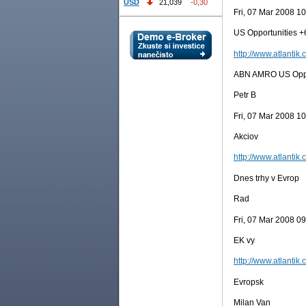
USD
21,039
-0,30
Fri, 07 Mar 2008 1
US Opportunities +
http://www.atlantik.
ABN AMRO US Oppor
Petr B
Fri, 07 Mar 2008 1
Akciov
http://www.atlantik.
Dnes trhy v Evrop
Rad
Fri, 07 Mar 2008 0
EK vy
http://www.atlantik.
Evropsk
Milan Van