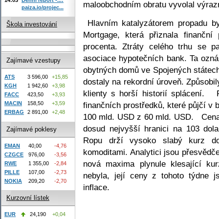
maloobchodním obratu vyvolal výraz
paiza.io/projec...
Hlavním katalyzátorem propadu by
Škola investování
Mortgage, která přiznala finanční
procenta. Ztráty celého trhu se p
asociace hypotečních bank. Ta ozná
Zajímavé vzestupy
obytných domů ve Spojených státech 
ATS
3 596,00
+15,85
dostaly na rekordní úroveň. Způsobi
KGH
1 942,60
+3,98
klienty s horší historií splácení
FACC
423,50
+3,93
finančních prostředků, které půjčí 
MACIN
158,50
+3,59
ERBAG
2 891,00
+2,48
100 mld. USD z 60 mld. USD. Cena
dosud nejvyšší hranici na 103 dola
Zajímavé poklesy
Ropu drží vysoko slabý kurz dol
EMAN
40,00
-4,76
komoditami. Analytici jsou přesvědče
CZGCE
976,00
-3,56
nová maxima plynule klesající kur
RWE
1 355,00
-2,84
PILLE
107,00
-2,73
nebyla, její ceny z tohoto týdne 
NOKIA
209,20
-2,70
inflace.
Kurzovní lístek
EUR
24,190
+0,04