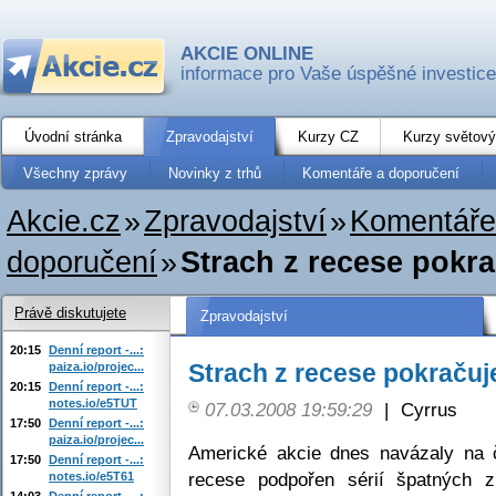
AKCIE ONLINE
informace pro Vaše úspěšné investice
Úvodní stránka
Zpravodajství
Kurzy CZ
Kurzy světový
Všechny zprávy
Novinky z trhů
Komentáře a doporučení
Akcie.cz
»
Zpravodajství
»
Komentáře
doporučení
»
Strach z recese pokra
Právě diskutujete
Zpravodajství
20:15
Denní report -...:
Strach z recese pokračuj
paiza.io/projec...
20:15
Denní report -...:
notes.io/e5TUT
07.03.2008 19:59:29
|
Cyrrus
17:50
Denní report -...:
paiza.io/projec...
Americké akcie dnes navázaly na č
17:50
Denní report -...:
recese podpořen sérií špatných 
notes.io/e5T61
14:03
Denní report -...: