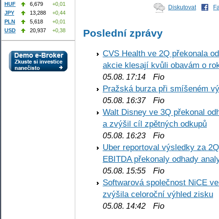
HUF
6,679
+0,01
Diskutovat
F
JPY
13,288
+0,44
PLN
5,618
+0,01
USD
20,937
+0,38
Poslední zprávy
CVS Health ve 2Q překonala odh
akcie klesají kvůli obavám o ro
Fio
05.08. 17:14
Pražská burza při smíšeném výv
Fio
05.08. 16:37
Walt Disney ve 3Q překonal odha
a zvýšil cíl zpětných odkupů
Fio
05.08. 16:23
Uber reportoval výsledky za 2Q,
EBITDA překonaly odhady analy
Fio
05.08. 15:55
Softwarová společnost NiCE ve
zvýšila celoroční výhled zisku
Fio
05.08. 14:42