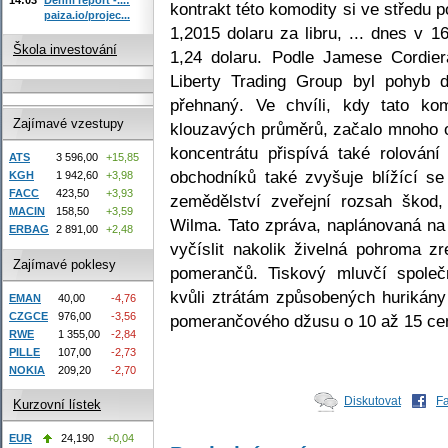
kontrakt této komodity si ve středu 
paiza.io/projec...
1,2015 dolaru za libru, ... dnes v 
Škola investování
1,24 dolaru. Podle Jamese Cordier
Liberty Trading Group byl pohyb 
přehnaný. Ve chvíli, kdy tato ko
Zajímavé vzestupy
klouzavých průměrů, začalo mnoho 
koncentrátu přispívá také rolován
ATS
3 596,00
+15,85
obchodníků také zvyšuje blížící se
KGH
1 942,60
+3,98
FACC
423,50
+3,93
zemědělství zveřejní rozsah škod,
MACIN
158,50
+3,59
Wilma. Tato zpráva, naplánovaná na
ERBAG
2 891,00
+2,48
vyčíslit nakolik živelná pohroma zr
Zajímavé poklesy
pomerančů. Tiskový mluvčí společ
kvůli ztrátám způsobených hurikány
EMAN
40,00
-4,76
CZGCE
976,00
-3,56
pomerančového džusu o 10 až 15 cen
RWE
1 355,00
-2,84
PILLE
107,00
-2,73
NOKIA
209,20
-2,70
Diskutovat
F
Kurzovní lístek
EUR
24,190
+0,04