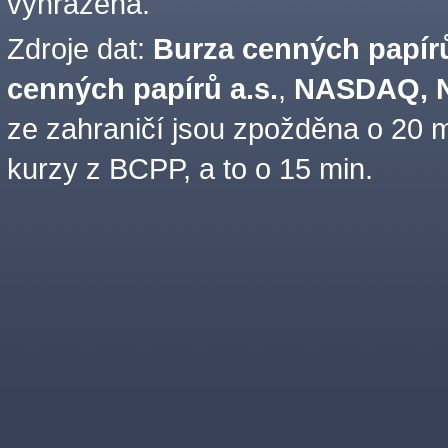
vyhrazena.
Zdroje dat:
Burza cenných papírů
cenných papírů a.s.
,
NASDAQ, N
ze zahraničí jsou zpožděna o 20 m
kurzy z BCPP, a to o 15 min.