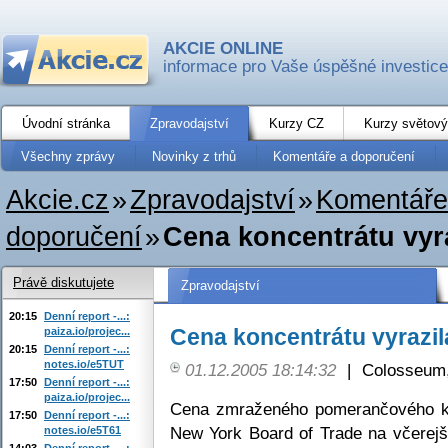
AKCIE ONLINE
informace pro Vaše úspěšné investice
Úvodní stránka
Zpravodajství
Kurzy CZ
Kurzy světový
Všechny zprávy
Novinky z trhů
Komentáře a doporučení
Akcie.cz
»
Zpravodajství
»
Komentáře
doporučení
»
Cena koncentrátu vyr
Právě diskutujete
Zpravodajství
20:15
Denní report -...:
Cena koncentrátu vyrazil
paiza.io/projec...
20:15
Denní report -...:
notes.io/e5TUT
01.12.2005 18:14:32
|
Colosseum,
17:50
Denní report -...:
paiza.io/projec...
Cena zmraženého pomerančového ko
17:50
Denní report -...:
New York Board of Trade na včerejší
notes.io/e5T61
14:03
Denní report -...: