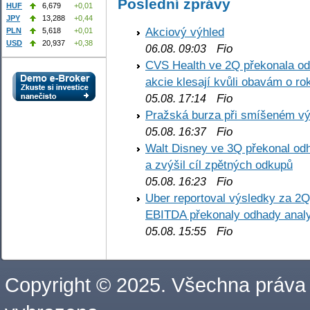
Poslední zprávy
HUF
6,679
+0,01
JPY
13,288
+0,44
Akciový výhled
PLN
5,618
+0,01
USD
20,937
+0,38
Fio
06.08. 09:03
CVS Health ve 2Q překonala odh
akcie klesají kvůli obavám o ro
Fio
05.08. 17:14
Pražská burza při smíšeném výv
Fio
05.08. 16:37
Walt Disney ve 3Q překonal odha
a zvýšil cíl zpětných odkupů
Fio
05.08. 16:23
Uber reportoval výsledky za 2Q,
EBITDA překonaly odhady analy
Fio
05.08. 15:55
Copyright © 2025. Všechna práva