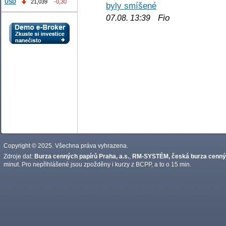
USD
21,039
-0,30
byly smíšené
Fio
07.08. 13:39
Copyright © 2025. Všechna práva vyhrazena.
Zdroje dat:
Burza cenných papírů Praha, a.s.
,
RM-SYSTÉM, česká burza cennýc
minut. Pro nepřihlášené jsou zpožděny i kurzy z BCPP, a to o 15 min.