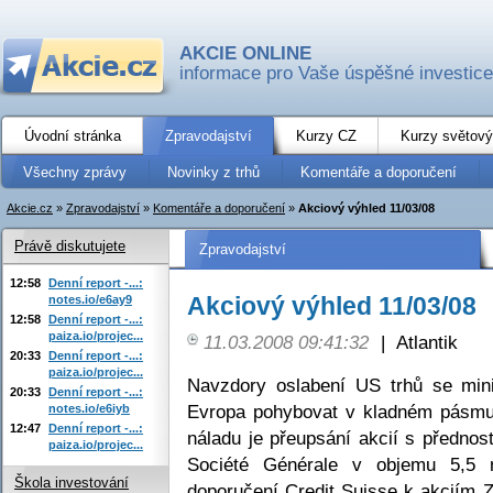
AKCIE ONLINE
informace pro Vaše úspěšné investice
Úvodní stránka
Zpravodajství
Kurzy CZ
Kurzy světový
Všechny zprávy
Novinky z trhů
Komentáře a doporučení
Akcie.cz
»
Zpravodajství
»
Komentáře a doporučení
»
Akciový výhled 11/03/08
Právě diskutujete
Zpravodajství
12:58
Denní report -...:
Akciový výhled 11/03/08
notes.io/e6ay9
12:58
Denní report -...:
paiza.io/projec...
11.03.2008 09:41:32
|
Atlantik
20:33
Denní report -...:
paiza.io/projec...
Navzdory oslabení US trhů se min
20:33
Denní report -...:
Evropa pohybovat v kladném pásmu.
notes.io/e6iyb
12:47
Denní report -...:
náladu je přeupsání akcií s přednos
paiza.io/projec...
Société Générale v objemu 5,5 
Škola investování
doporučení Credit Suisse k akciím 