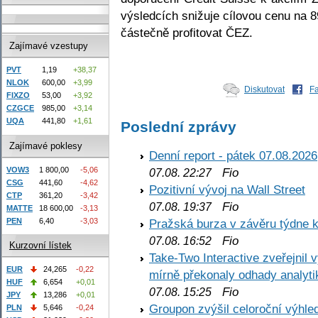
výsledcích snižuje cílovou cenu na 
částečně profitovat ČEZ.
Zajímavé vzestupy
PVT
1,19
+38,37
NLOK
600,00
+3,99
Diskutovat
F
FIXZO
53,00
+3,92
CZGCE
985,00
+3,14
UQA
441,80
+1,61
Poslední zprávy
Zajímavé poklesy
Denní report - pátek 07.08.2026
VOW3
1 800,00
-5,06
Fio
07.08. 22:27
CSG
441,60
-4,62
Pozitivní vývoj na Wall Street
CTP
361,20
-3,42
Fio
07.08. 19:37
MATTE
18 600,00
-3,13
PEN
6,40
-3,03
Pražská burza v závěru týdne k
Fio
07.08. 16:52
Kurzovní lístek
Take-Two Interactive zveřejnil 
EUR
24,265
-0,22
mírně překonaly odhady analyti
HUF
6,654
+0,01
Fio
07.08. 15:25
JPY
13,286
+0,01
Groupon zvýšil celoroční výhl
PLN
5,646
-0,24