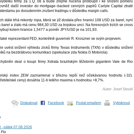
výdělků firmy za 1.Q. 08 a bude zřejmě nucena přistoupit i ke snížení poměru
Rovněž další investor do mortgage–backed cenných papírů Carlyle Capital ztratil
terdamu po dvoudenním zrušení tradingu v důsledku margin calls.
ch stále trhá rekordy ropa, která se již dostala přes hranici 108 USD za barel, nyní
 barel a zlato má cenu 984,30 USD za trojskou unci. Na forexových trzích se cross
ybují kolem hranice 1,5477 a poměr JPY/USD je na 101,93.
 také reprezentant FED, konkrétně guvernér R. Kroszner se svým projevem.
lze uvést snížení výhledu zisků firmy Texas Instruments (TXN) v důsledku snížení
íků na bezdrátovou komunikaci (spekulace zda Nokia či Motorola).
hybněn deal o koupi firmy Xstrata brazilským těžebním gigantem Vale de Rio
telský index ZEW zaznamenal v březnu lepší než očekávanou hodnotu (-32).
třebitelské ceny) dosáhla 11-ti letého maxima s hodnotou +8,7%.
Autor: Josef Stoulil
Diskutovat
Facebook
Poslat emailem
Vytisknout
y
t - pátek 07.08.2026
Fio