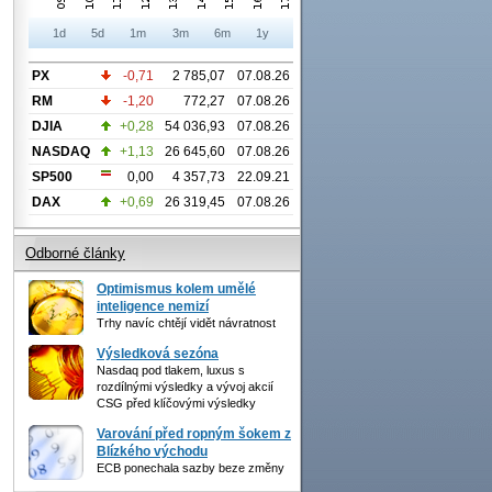
1d
5d
1m
3m
6m
1y
PX
-0,71
2 785,07
07.08.26
RM
-1,20
772,27
07.08.26
DJIA
+0,28
54 036,93
07.08.26
NASDAQ
+1,13
26 645,60
07.08.26
SP500
0,00
4 357,73
22.09.21
DAX
+0,69
26 319,45
07.08.26
Odborné články
Optimismus kolem umělé
inteligence nemizí
Trhy navíc chtějí vidět návratnost
Výsledková sezóna
Nasdaq pod tlakem, luxus s
rozdílnými výsledky a vývoj akcií
CSG před klíčovými výsledky
Varování před ropným šokem z
Blízkého východu
ECB ponechala sazby beze změny