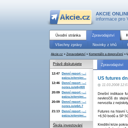
AKCIE ONLIN
informace pro 
Úvodní stránka
Zpravodajství
K
Všechny zprávy
Novinky z trhů
Akcie.cz
»
Zpravodajství
»
Komentáře a doporučení
»
Právě diskutujete
Zpravodajství
12:47
Denní report -...:
US futures dn
paiza.io/projec...
12:46
Denní report -...:
11.03.2008 12:0
notes.io/e6yWX
20:09
Denní report -...:
Dnešní indikace fu
paiza.io/projec...
nevkročíš do stejn
20:09
Denní report -...:
nervozita z nejisto
notes.io/e6rL7
21:13
Denní report -...:
Futures na hlavní 
paiza.io/projec...
+6,50 bodů a SP 5
Kreditní krize pokr
Škola investování