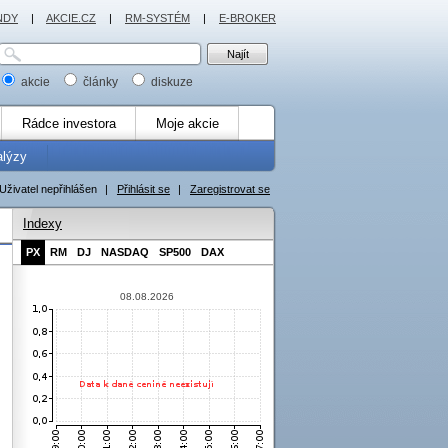
NDY
|
AKCIE.CZ
|
RM-SYSTÉM
|
E-BROKER
akcie
články
diskuze
Rádce investora
Moje akcie
alýzy
Uživatel nepřihlášen
|
Přihlásit se
|
Zaregistrovat se
Indexy
PX
RM
DJ
NASDAQ
SP500
DAX
08.08.2026