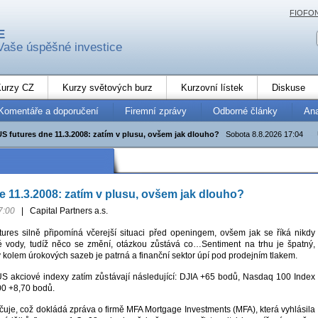
FIOFO
E
Vaše úspěšné investice
urzy CZ
Kurzy světových burz
Kurzovní lístek
Diskuse
Komentáře a doporučení
Firemní zprávy
Odborné články
An
US futures dne 11.3.2008: zatím v plusu, ovšem jak dlouho?
Sobota 8.8.2026 17:04
e 11.3.2008: zatím v plusu, ovšem jak dlouho?
7:00
|
Capital Partners a.s.
tures silně připomíná včerejší situaci před openingem, ovšem jak se říká nikdy
é vody, tudíž něco se změní, otázkou zůstává co…Sentiment na trhu je špatný,
ty kolem úrokových sazeb je patrná a finanční sektor úpí pod prodejním tlakem.
US akciové indexy zatím zůstávají následující: DJIA +65 bodů, Nasdaq 100 Index
00 +8,70 bodů.
ačuje, což dokládá zpráva o firmě MFA Mortgage Investments (MFA), která vyhlásila