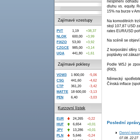
nesplnění odhadů 
dluhu vs. equity. 
15% na burze v Ams
Zajímavé vzestupy
Na komoditních trzí
stojí 107,87 USD za
rates EUR/USD poh
PVT
1,19
+38,37
NLOK
600,00
+3,99
Na scéně se objeví
FIXZO
53,00
+3,92
CZGCE
985,00
+3,14
Z korporátní sféry 
UQA
441,80
+1,61
poptávky od zákazn
Zajímavé poklesy
Podle WSJ je zpoc
(RIO).
VOW3
1 800,00
-5,06
Německý spotřebi
CSG
441,60
-4,62
Čínská inflace (spo
CTP
361,20
-3,42
MATTE
18 600,00
-3,13
PEN
6,40
-3,03
Kurzovní lístek
EUR
24,265
-0,22
Poslední zpráv
HUF
6,654
+0,01
JPY
13,286
+0,01
Denní repor
PLN
5,646
-0,24
07.08. 22:27