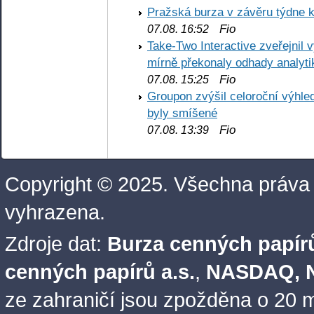
Pražská burza v závěru týdne k
Fio
07.08. 16:52
Take-Two Interactive zveřejnil 
mírně překonaly odhady analyti
Fio
07.08. 15:25
Groupon zvýšil celoroční výhl
byly smíšené
Fio
07.08. 13:39
Copyright © 2025. Všechna práva
vyhrazena.
Zdroje dat:
Burza cenných papírů
cenných papírů a.s.
,
NASDAQ, N
ze zahraničí jsou zpožděna o 20 m