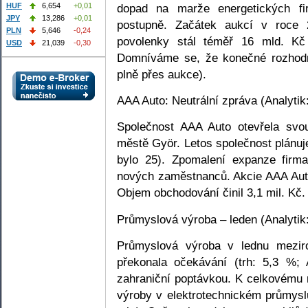
dopad na marže energetických f
HUF
6,654
+0,01
JPY
13,286
+0,01
postupně. Začátek aukcí v roce
PLN
5,646
-0,24
povolenky stál téměř 16 mld. Kč
USD
21,039
-0,30
Domníváme se, že konečné rozhodn
plně přes aukce).
AAA Auto: Neutrální zpráva (Analytik
Společnost AAA Auto otevřela sv
městě Györ. Letos společnost plánuje
bylo 25). Zpomalení expanze firma
nových zaměstnanců. Akcie AAA Auto
Objem obchodování činil 3,1 mil. Kč.
Průmyslová výroba – leden (Analytik:
Průmyslová výroba v lednu mezir
překonala očekávání (trh: 5,3 %; 
zahraniční poptávkou. K celkovému r
výroby v elektrotechnickém průmyslu