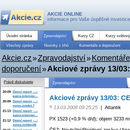
AKCIE ONLINE
informace pro Vaše úspěšné investice
Úvodní stránka
Zpravodajství
Kurzy CZ
Kurzy světový
Všechny zprávy
Novinky z trhů
Komentáře a doporučení
Akcie.cz
»
Zpravodajství
»
Komentáře
doporučení
»
Akciové zprávy 13/03
Právě diskutujete
Zpravodajství
20:09
Denní report -...:
Akciové zprávy 13/03: C
paiza.io/projec...
20:09
Denní report -...:
notes.io/e6rL7
13.03.2008 09:25:25
|
Atlantik
21:13
Denní report -...:
paiza.io/projec...
PX 1523 (+0,9 % d/d); objem 3233 mi
21:12
Denní report -...:
notes.io/e6qyW
ČEZ: Neutrální/Pozitivní zpráva (Ana
20:15
Denní report -...: