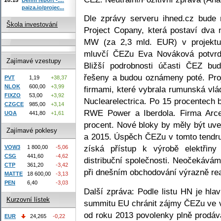
paiza.io/projec...
Dle zprávy serveru ihned.cz bude
Škola investování
Project Copany, která postaví dva
MW (za 2,3 mld. EUR) v projekt
mluvčí ČEZu Eva Nováková potvrdi
Zajímavé vzestupy
Bližší podrobnosti účasti ČEZ bu
řešeny a budou oznámeny poté. Pr
PVT
1,19
+38,37
NLOK
600,00
+3,99
firmami, které vybrala rumunská vlá
FIXZO
53,00
+3,92
Nuclearelectrica. Po 15 procentech b
CZGCE
985,00
+3,14
RWE Power a Iberdola. Firma Arcel
UQA
441,80
+1,61
procent. Nové bloky by měly být uv
Zajímavé poklesy
a 2015. Úspěch ČEZu v tomto tendr
získá přístup k výrobě elektřiny
VOW3
1 800,00
-5,06
CSG
441,60
-4,62
distribuční společnosti. Neočekává
CTP
361,20
-3,42
při dnešním obchodování výrazně re
MATTE
18 600,00
-3,13
PEN
6,40
-3,03
Další zpráva: Podle listu HN je hla
Kurzovní lístek
summitu EU chránit zájmy ČEZu ve v
od roku 2013 povolenky plně prodáv
EUR
24,265
-0,22