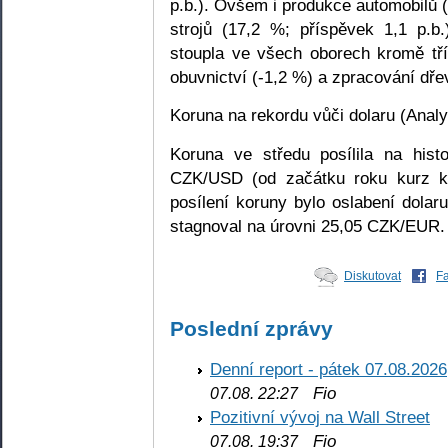
p.b.). Ovšem i produkce automobilů (
strojů (17,2 %; příspěvek 1,1 p.b.
stoupla ve všech oborech kromě tří 
obuvnictví (-1,2 %) a zpracování dře
Koruna na rekordu vůči dolaru (Analyt
Koruna ve středu posílila na his
CZK/USD (od začátku roku kurz k
posílení koruny bylo oslabení dolar
stagnoval na úrovni 25,05 CZK/EUR.
Diskutovat
F
Poslední zprávy
Denní report - pátek 07.08.2026
Fio
07.08. 22:27
Pozitivní vývoj na Wall Street
Fio
07.08. 19:37