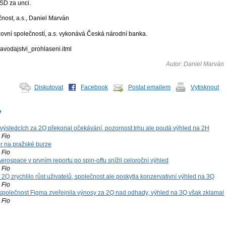
SD za unci.
čnost, a.s., Daniel Marván
zovní společností, a.s. vykonává Česká národní banka.
ravodajstvi_prohlaseni.itml
Autor: Daniel Marván
Diskutovat
Facebook
Poslat emailem
Vytisknout
y
výsledcích za 2Q překonal očekávání, pozornost trhu ale poutá výhled na 2H
Fio
r na pražské burze
Fio
rospace v prvním reportu po spin-offu snížil celoroční výhled
Fio
2Q zrychlilo růst uživatelů, společnost ale poskytla konzervativní výhled na 3Q
Fio
společnost Figma zveřejnila výnosy za 2Q nad odhady, výhled na 3Q však zklamal
Fio