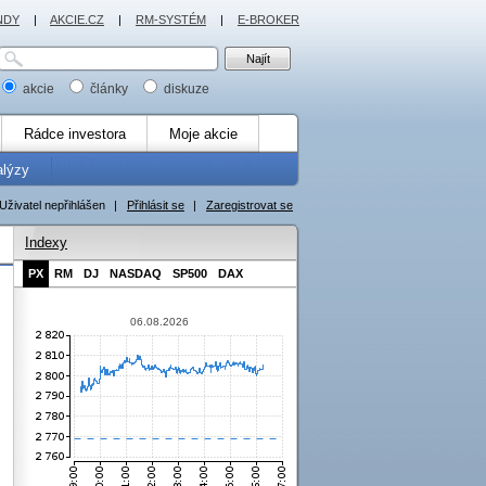
NDY
|
AKCIE.CZ
|
RM-SYSTÉM
|
E-BROKER
akcie
články
diskuze
Rádce investora
Moje akcie
alýzy
Uživatel nepřihlášen
|
Přihlásit se
|
Zaregistrovat se
Indexy
PX
RM
DJ
NASDAQ
SP500
DAX
06.08.2026