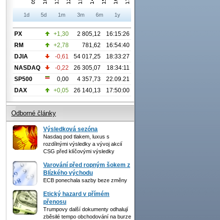
1d
5d
1m
3m
6m
1y
PX
+1,30
2 805,12
16:15:26
RM
+2,78
781,62
16:54:40
DJIA
-0,61
54 017,25
18:33:27
NASDAQ
-0,22
26 305,07
18:34:11
SP500
0,00
4 357,73
22.09.21
DAX
+0,05
26 140,13
17:50:00
Odborné články
Výsledková sezóna
Nasdaq pod tlakem, luxus s
rozdílnými výsledky a vývoj akcií
CSG před klíčovými výsledky
Varování před ropným šokem z
Blízkého východu
ECB ponechala sazby beze změny
Etický hazard v přímém
přenosu
Trumpovy další dokumenty odhalují
zběsilé tempo obchodování na burze