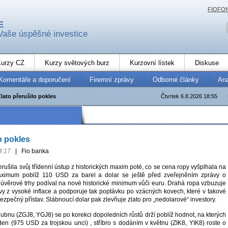
FIOFO
E
Vaše úspěšné investice
urzy CZ
Kurzy světových burz
Kurzovní lístek
Diskuse
Komentáře a doporučení
Firemní zprávy
Odborné články
An
Zlato přerušilo pokles
Čtvrtek 6.8.2026 18:55
o pokles
4:17
|
Fio banka
rušila svůj třídenní ústup z historických maxim poté, co se cena ropy vyšplhala na
aximum poblíž 110 USD za barel a dolar se ještě před zveřejněním zprávy o
o úvěrové trhy podíval na nové historické minimum vůči euru. Drahá ropa vzbuzuje
vy z vysoké inflace a podporuje tak poptávku po vzácných kovech, které v takové
 bezpečný přístav. Slábnoucí dolar pak zlevňuje zlato pro „nedolarové“ investory.
ubnu (ZGJ8, YGJ8) se po korekci dopoledních růstů drží poblíž hodnot, na kterých
den (975 USD za trojskou unci) , stříbro s dodáním v květnu (ZIK8, YIK8) roste o