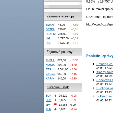
0,16% na 19,757 U
Fio, burzovní spole
Zajímavé vzestupy
Dozor nad Fio, bur
http://www.fio.cz/zp
EMAN
43,00
+7,50
DETEL
710,00
+6,61
PRAPM
228,00
+5,56
VIG
1 797,00
+5,09
RBI
1 575,50
+4,61
Zajímavé poklesy
Poslední zpráv
SHELL
877,00
-10,33
Datadog ve 
NOKIA
200,00
-4,40
06.08. 17:04
ATS
3 504,00
-2,56
Kladný závě
CZGCE
955,00
-2,15
06.08. 16:58
KARIN
140,00
-2,10
Honeywell Ae
06.08. 15:54
Kurzovní lístek
Duolingo ve 
06.08. 15:23
EUR
24,210
-0,08
Softwarová 
HUF
6,655
+0,35
06.08. 14:33
JPY
13,288
0,00
PLN
5,632
-0,24