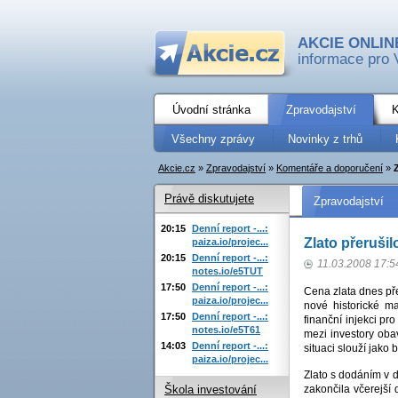
AKCIE ONLIN
informace pro 
Úvodní stránka
Zpravodajství
K
Všechny zprávy
Novinky z trhů
Akcie.cz
»
Zpravodajství
»
Komentáře a doporučení
»
Právě diskutujete
Zpravodajství
20:15
Denní report -...:
Zlato přerušil
paiza.io/projec...
20:15
Denní report -...:
11.03.2008 17:5
notes.io/e5TUT
17:50
Denní report -...:
Cena zlata dnes pře
paiza.io/projec...
nové historické m
17:50
Denní report -...:
finanční injekci pr
notes.io/e5T61
mezi investory oba
14:03
Denní report -...:
situaci slouží jako
paiza.io/projec...
Zlato s dodáním v d
zakončila včerejší 
Škola investování