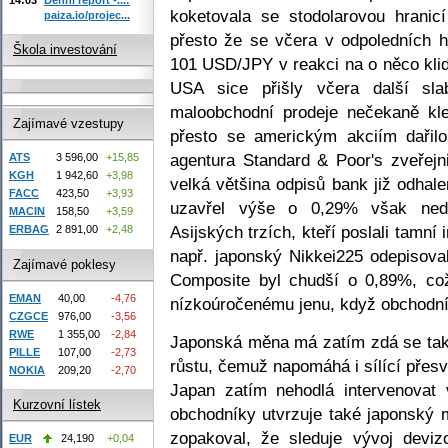
koketovala se stodolarovou hranic
paiza.io/projec...
přesto že se včera v odpoledních 
Škola investování
101 USD/JPY v reakci na o něco klid
USA sice přišly včera další sl
maloobchodní prodeje nečekaně kle
Zajímavé vzestupy
přesto se americkým akciím dařilo
agentura Standard & Poor's zveřejn
ATS
3 596,00
+15,85
KGH
1 942,60
+3,98
velká většina odpisů bank již odhal
FACC
423,50
+3,93
uzavřel výše o 0,29% však nedo
MACIN
158,50
+3,59
Asijských trzích, kteří poslali tamní
ERBAG
2 891,00
+2,48
např. japonský Nikkei225 odepisov
Zajímavé poklesy
Composite byl chudší o 0,89%, co
EMAN
40,00
-4,76
nízkoúročenému jenu, když obchodníci
CZGCE
976,00
-3,56
RWE
1 355,00
-2,84
Japonská měna má zatím zdá se tak 
PILLE
107,00
-2,73
růstu, čemuž napomáhá i sílící přes
NOKIA
209,20
-2,70
Japan zatím nehodlá intervenova
Kurzovní lístek
obchodníky utvrzuje také japonský m
zopakoval, že sleduje vývoj deviz
EUR
24,190
+0,04