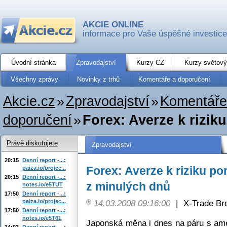
AKCIE ONLINE
informace pro Vaše úspěšné investice
Úvodní stránka
Zpravodajství
Kurzy CZ
Kurzy světový
Všechny zprávy
Novinky z trhů
Komentáře a doporučení
Akcie.cz
»
Zpravodajství
»
Komentáře
doporučení
»
Forex: Averze k rizik
Právě diskutujete
Zpravodajství
20:15
Denní report -...:
Forex: Averze k riziku p
paiza.io/projec...
20:15
Denní report -...:
z minulých dnů
notes.io/e5TUT
17:50
Denní report -...:
paiza.io/projec...
14.03.2008 09:16:00
|
X-Trade Br
17:50
Denní report -...:
notes.io/e5T61
Japonská měna i dnes na páru s am
14:03
Denní report -...: