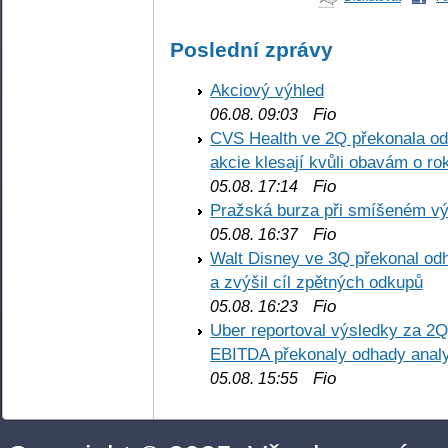
Poslední zprávy
Akciový výhled
Fio
06.08. 09:03
CVS Health ve 2Q překonala odh
akcie klesají kvůli obavám o ro
Fio
05.08. 17:14
Pražská burza při smíšeném výv
Fio
05.08. 16:37
Walt Disney ve 3Q překonal odha
a zvýšil cíl zpětných odkupů
Fio
05.08. 16:23
Uber reportoval výsledky za 2Q,
EBITDA překonaly odhady analy
Fio
05.08. 15:55