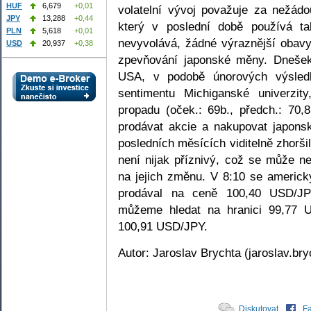
HUF
6,679
+0,01
volatelní vývoj považuje za nežádo
JPY
13,288
+0,44
který v poslední době používá t
PLN
5,618
+0,01
nevyvolává, žádné výraznější obavy 
USD
20,937
+0,38
zpevňování japonské měny. Dnešek 
USA, v podobě únorových výsledk
sentimentu Michiganské univerzit
propadu (oček.: 69b., předch.: 70,
prodávat akcie a nakupovat japons
posledních měsících viditelně zhorši
není nijak příznivý, což se může ne
na jejich změnu. V 8:10 se americ
prodával na ceně 100,40 USD/JPY
můžeme hledat na hranici 99,77 U
100,91 USD/JPY.
Autor: Jaroslav Brychta (jaroslav.br
Diskutovat
F