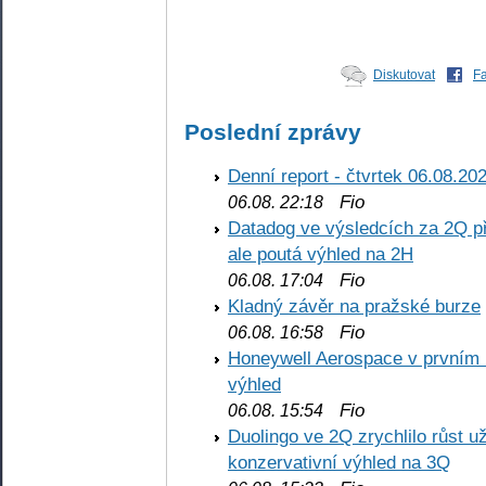
Diskutovat
F
Poslední zprávy
Denní report - čtvrtek 06.08.20
Fio
06.08. 22:18
Datadog ve výsledcích za 2Q př
ale poutá výhled na 2H
Fio
06.08. 17:04
Kladný závěr na pražské burze
Fio
06.08. 16:58
Honeywell Aerospace v prvním re
výhled
Fio
06.08. 15:54
Duolingo ve 2Q zrychlilo růst už
konzervativní výhled na 3Q