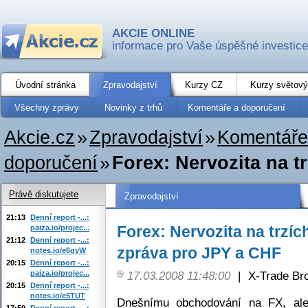
AKCIE ONLINE
informace pro Vaše úspěšné investice
Úvodní stránka
Zpravodajství
Kurzy CZ
Kurzy světový
Všechny zprávy
Novinky z trhů
Komentáře a doporučení
Akcie.cz
»
Zpravodajství
»
Komentáře
doporučení
»
Forex: Nervozita na tr
Právě diskutujete
Zpravodajství
21:13
Denní report -...:
Forex: Nervozita na trzíc
paiza.io/projec...
21:12
Denní report -...:
zpráva pro JPY a CHF
notes.io/e6qyW
20:15
Denní report -...:
paiza.io/projec...
17.03.2008 11:48:00
|
X-Trade Br
20:15
Denní report -...:
notes.io/e5TUT
Dnešnímu obchodování na FX, ale 
17:50
Denní report -...: