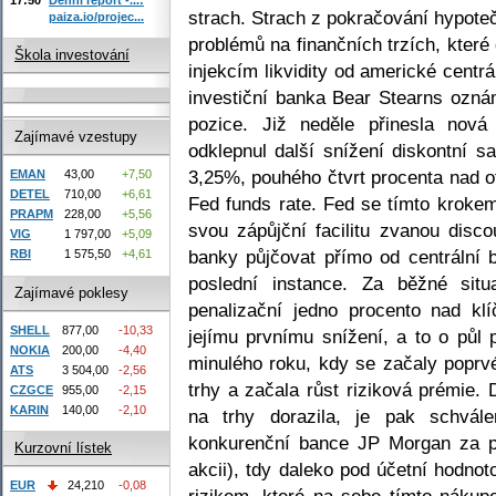
strach. Strach z pokračování hypote
paiza.io/projec...
problémů na finančních trzích, které
Škola investování
injekcím likvidity od americké centrá
investiční banka Bear Stearns oznám
pozice. Již neděle přinesla nová 
Zajímavé vzestupy
odklepnul další snížení diskontní s
3,25%, pouhého čtvrt procenta nad o
EMAN
43,00
+7,50
DETEL
710,00
+6,61
Fed funds rate. Fed se tímto kroke
PRAPM
228,00
+5,56
svou zápůjční facilitu zvanou dis
VIG
1 797,00
+5,09
banky půjčovat přímo od centrální b
RBI
1 575,50
+4,61
poslední instance. Za běžné sit
Zajímavé poklesy
penalizační jedno procento nad kl
SHELL
877,00
-10,33
jejímu prvnímu snížení, a to o půl 
NOKIA
200,00
-4,40
minulého roku, kdy se začaly poprv
ATS
3 504,00
-2,56
trhy a začala růst riziková prémie.
CZGCE
955,00
-2,15
KARIN
140,00
-2,10
na trhy dorazila, je pak schvál
konkurenční bance JP Morgan za p
Kurzovní lístek
akcii), tdy daleko pod účetní hodno
EUR
24,210
-0,08
rizikem, které na sebe tímto nákup