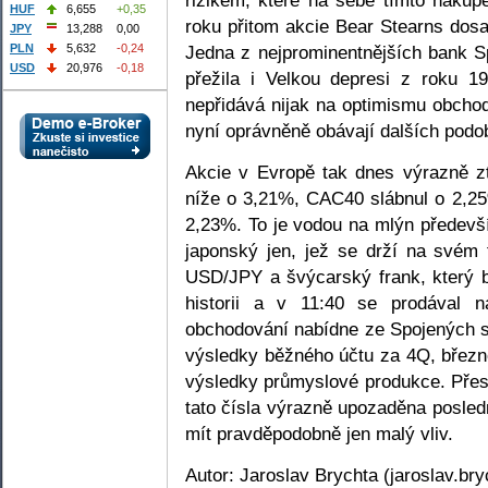
HUF
6,655
+0,35
roku přitom akcie Bear Stearns dosa
JPY
13,288
0,00
Jedna z nejprominentnějších bank Sp
PLN
5,632
-0,24
USD
20,976
-0,18
přežila i Velkou depresi z roku 1
nepřidává nijak na optimismu obchod
nyní oprávněně obávají dalších podo
Akcie v Evropě tak dnes výrazně z
níže o 3,21%, CAC40 slábnul o 2,2
2,23%. To je vodou na mlýn předev
japonský jen, jež se drží na svém
USD/JPY a švýcarský frank, který by
historii a v 11:40 se prodával
obchodování nabídne ze Spojených s
výsledky běžného účtu za 4Q, březno
výsledky průmyslové produkce. Přes
tato čísla výrazně upozaděna posle
mít pravděpodobně jen malý vliv.
Autor: Jaroslav Brychta (jaroslav.br