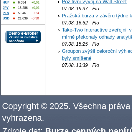
Pozitivní vývoj na Wall Street
HUF
6,654
+0,01
Fio
JPY
13,286
+0,01
07.08. 19:37
PLN
5,646
-0,24
Pražská burza v závěru týdne k
USD
21,039
-0,30
Fio
07.08. 16:52
Take-Two Interactive zveřejnil 
mírně překonaly odhady analyti
Fio
07.08. 15:25
Groupon zvýšil celoroční výhl
byly smíšené
Fio
07.08. 13:39
Copyright © 2025. Všechna práva
vyhrazena.
Zdroje dat:
Burza cenných papírů