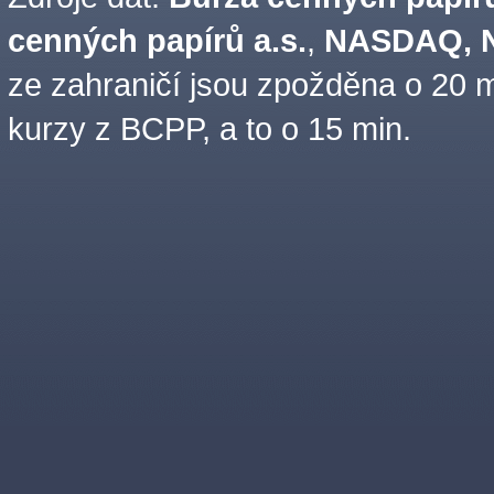
cenných papírů a.s.
,
NASDAQ, N
ze zahraničí jsou zpožděna o 20 m
kurzy z BCPP, a to o 15 min.