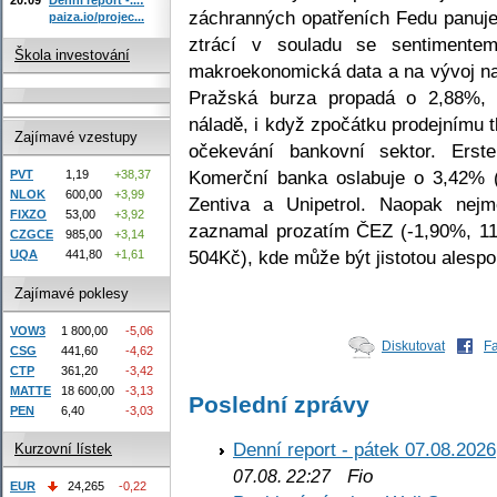
záchranných opatřeních Fedu panuje 
paiza.io/projec...
ztrácí v souladu se sentimente
Škola investování
makroekonomická data a na vývoj n
Pražská burza propadá o 2,88%, 
náladě, i když zpočátku prodejnímu t
Zajímavé vzestupy
očekevání bankovní sektor. Erst
Komerční banka oslabuje o 3,42% 
PVT
1,19
+38,37
NLOK
600,00
+3,99
Zentiva a Unipetrol. Naopak nej
FIXZO
53,00
+3,92
zaznamal prozatím ČEZ (-1,90%, 11
CZGCE
985,00
+3,14
504Kč), kde může být jistotou alesp
UQA
441,80
+1,61
Zajímavé poklesy
VOW3
1 800,00
-5,06
Diskutovat
F
CSG
441,60
-4,62
CTP
361,20
-3,42
MATTE
18 600,00
-3,13
Poslední zprávy
PEN
6,40
-3,03
Denní report - pátek 07.08.2026
Kurzovní lístek
Fio
07.08. 22:27
EUR
24,265
-0,22