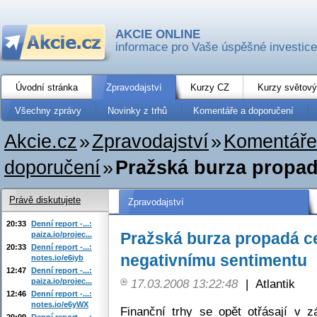
AKCIE ONLINE
informace pro Vaše úspěšné investice
Úvodní stránka
Zpravodajství
Kurzy CZ
Kurzy světový
Všechny zprávy
Novinky z trhů
Komentáře a doporučení
Akcie.cz
»
Zpravodajství
»
Komentáře
doporučení
»
Pražská burza propad
Právě diskutujete
Zpravodajství
20:33
Denní report -...:
Pražská burza propadá 
paiza.io/projec...
20:33
Denní report -...:
negativnímu sentimentu
notes.io/e6iyb
12:47
Denní report -...:
paiza.io/projec...
17.03.2008 13:22:48
|
Atlantik
12:46
Denní report -...:
notes.io/e6yWX
Finanční trhy se opět otřásají v 
20:09
Denní report -...: