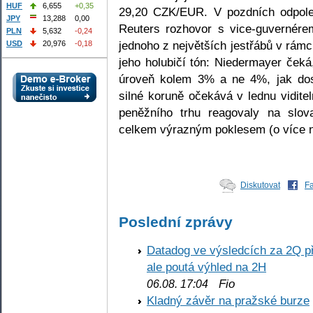
HUF
6,655
+0,35
29,20 CZK/EUR. V pozdních odpoled
JPY
13,288
0,00
Reuters rozhovor s vice-guvernére
PLN
5,632
-0,24
jednoho z největších jestřábů v rámc
USD
20,976
-0,18
jeho holubičí tón: Niedermayer čeká
úroveň kolem 3% a ne 4%, jak do
silné koruně očekává v lednu vidite
peněžního trhu reagovaly na slov
celkem výrazným poklesem (o více n
Diskutovat
F
Poslední zprávy
Datadog ve výsledcích za 2Q př
ale poutá výhled na 2H
Fio
06.08. 17:04
Kladný závěr na pražské burze