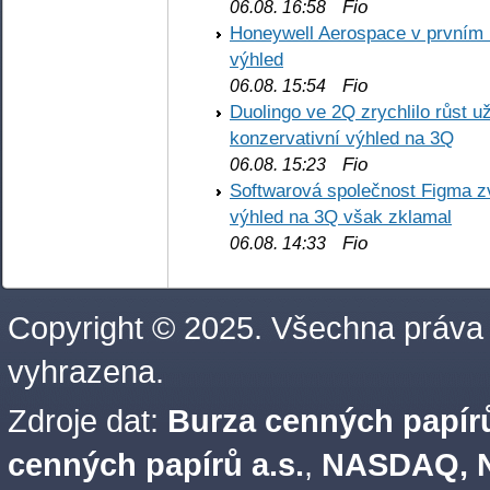
Fio
06.08. 16:58
Honeywell Aerospace v prvním re
výhled
Fio
06.08. 15:54
Duolingo ve 2Q zrychlilo růst už
konzervativní výhled na 3Q
Fio
06.08. 15:23
Softwarová společnost Figma z
výhled na 3Q však zklamal
Fio
06.08. 14:33
Copyright © 2025. Všechna práva
vyhrazena.
Zdroje dat:
Burza cenných papírů
cenných papírů a.s.
,
NASDAQ, N