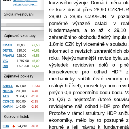
kurzového vývoje. Domácí měna ot
paiza.io/projec...
se kurz doslat přes 28,90 CZK/EUR,
Škola investování
28,90 a 28,95 CZK/EUR. V pozdn
poměrně výrazně oslabil v rea
Niedermayera, a to až k 29,10
Zajímavé vzestupy
zahraničního obchodu žádný impuls
1,8mld CZK byl víceméně v souladu s
EMAN
43,00
+7,50
informaci o revizích zahraničních obc
DETEL
710,00
+6,61
PRAPM
228,00
+5,56
roku. Nejvýznamnější revize byla zaz
VIG
1 797,00
+5,09
výsledek revidován dolů o p
RBI
1 575,50
+4,61
konsekvence pro odhad HDP za 
Zajímavé poklesy
mechanicky snížili čisté exporty 
reálných čísel), museli bychom rev
SHELL
877,00
-10,33
NOKIA
200,00
-4,40
plných 0,6 procentního bodu bodu. 
ATS
3 504,00
-2,56
za Q3) a nejistotám (které souvise
CZGCE
955,00
-2,15
revidujeme náš odhad HDP pro třetí
KARIN
140,00
-2,10
Protože v rámci struktury HDP snižu
Kurzovní lístek
ekonomiky, mělo by to postupně z
koruně a její návrat k fundament
EUR
24,210
-0,08