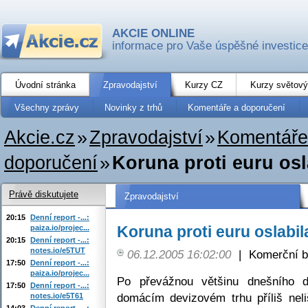
AKCIE ONLINE
informace pro Vaše úspěšné investice
Úvodní stránka
Zpravodajství
Kurzy CZ
Kurzy světový
Všechny zprávy
Novinky z trhů
Komentáře a doporučení
Akcie.cz
»
Zpravodajství
»
Komentáře
doporučení
»
Koruna proti euru os
Právě diskutujete
Zpravodajství
20:15
Denní report -...:
Koruna proti euru oslabi
paiza.io/projec...
20:15
Denní report -...:
notes.io/e5TUT
06.12.2005 16:02:00
|
Komerční b
17:50
Denní report -...:
paiza.io/projec...
Po převážnou většinu dnešního 
17:50
Denní report -...:
domácím devizovém trhu příliš neli
notes.io/e5T61
14:03
Denní report -...: