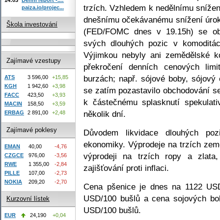
trzích. Vzhledem k nedělnímu sníže
paiza.io/projec...
dnešnímu očekávanému snížení úro
Škola investování
(FED/FOMC dnes v 19.15h) se obch
svých dlouhých pozic v komoditác
Výjimkou nebyly ani zemědělské ko
Zajímavé vzestupy
překročení denních cenových lim
burzách; např. sójové boby, sójový
ATS
3 596,00
+15,85
KGH
1 942,60
+3,98
se zatím pozastavilo obchodování s
FACC
423,50
+3,93
k částečnému splasknutí spekulativ
MACIN
158,50
+3,59
několik dní.
ERBAG
2 891,00
+2,48
Zajímavé poklesy
Důvodem likvidace dlouhých po
ekonomiky. Výprodeje na trzích zem
EMAN
40,00
-4,76
výprodeji na trzích ropy a zlata,
CZGCE
976,00
-3,56
RWE
1 355,00
-2,84
zajišťování proti inflaci.
PILLE
107,00
-2,73
NOKIA
209,20
-2,70
Cena pšenice je dnes na 1122 USD
USD/100 bušlů a cena sojových bo
Kurzovní lístek
USD/100 bušlů.
EUR
24,190
+0,04