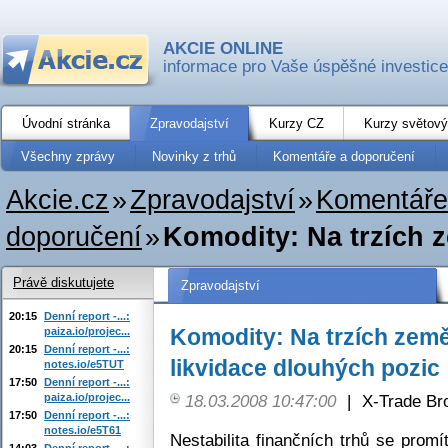
AKCIE ONLINE
informace pro Vaše úspěšné investice
Úvodní stránka
Zpravodajství
Kurzy CZ
Kurzy světový
Všechny zprávy
Novinky z trhů
Komentáře a doporučení
Akcie.cz
»
Zpravodajství
»
Komentáře
doporučení
»
Komodity: Na trzích z
Právě diskutujete
Zpravodajství
20:15
Denní report -...:
Komodity: Na trzích zem
paiza.io/projec...
20:15
Denní report -...:
likvidace dlouhých pozic
notes.io/e5TUT
17:50
Denní report -...:
paiza.io/projec...
18.03.2008 10:47:00
|
X-Trade Br
17:50
Denní report -...:
notes.io/e5T61
Nestabilita finančních trhů se prom
14:03
Denní report -...: