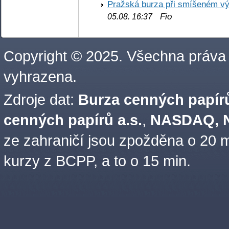
Pražská burza při smíšeném výv
Fio
05.08. 16:37
Copyright © 2025. Všechna práva
vyhrazena.
Zdroje dat:
Burza cenných papírů
cenných papírů a.s.
,
NASDAQ, N
ze zahraničí jsou zpožděna o 20 m
kurzy z BCPP, a to o 15 min.