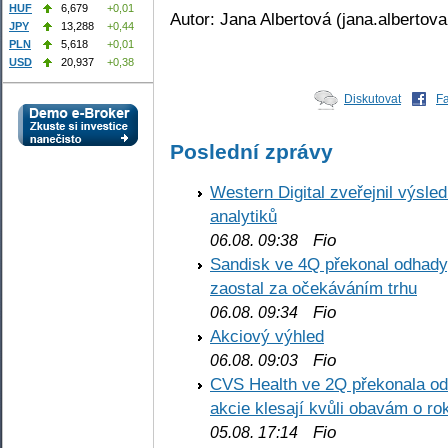
HUF
6,679
+0,01
Autor: Jana Albertová (jana.albertov
JPY
13,288
+0,44
PLN
5,618
+0,01
USD
20,937
+0,38
Diskutovat
F
Poslední zprávy
Western Digital zveřejnil výsl
analytiků
Fio
06.08. 09:38
Sandisk ve 4Q překonal odhady,
zaostal za očekáváním trhu
Fio
06.08. 09:34
Akciový výhled
Fio
06.08. 09:03
CVS Health ve 2Q překonala odh
akcie klesají kvůli obavám o ro
Fio
05.08. 17:14