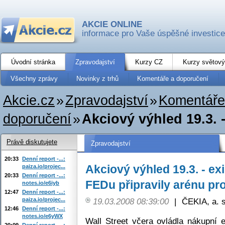
AKCIE ONLINE
informace pro Vaše úspěšné investice
Úvodní stránka
Zpravodajství
Kurzy CZ
Kurzy světový
Všechny zprávy
Novinky z trhů
Komentáře a doporučení
Akcie.cz
»
Zpravodajství
»
Komentáře
doporučení
»
Akciový výhled 19.3. 
Právě diskutujete
Zpravodajství
20:33
Denní report -...:
Akciový výhled 19.3. - ex
paiza.io/projec...
20:33
Denní report -...:
FEDu připravily arénu pr
notes.io/e6iyb
12:47
Denní report -...:
paiza.io/projec...
19.03.2008 08:39:00
|
ČEKIA, a. s
12:46
Denní report -...:
notes.io/e6yWX
Wall Street včera ovládla nákupní 
20:09
Denní report -...: