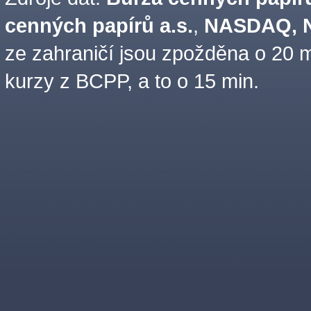
cenných papírů a.s.
,
NASDAQ, N
ze zahraničí jsou zpožděna o 20 m
kurzy z BCPP, a to o 15 min.