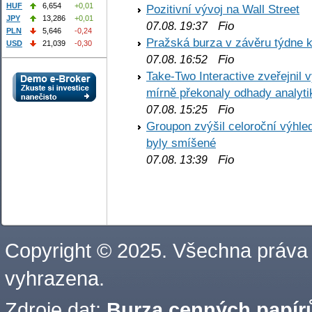
HUF
6,654
+0,01
Pozitivní vývoj na Wall Street
JPY
13,286
+0,01
Fio
07.08. 19:37
PLN
5,646
-0,24
Pražská burza v závěru týdne k
USD
21,039
-0,30
Fio
07.08. 16:52
Take-Two Interactive zveřejnil 
mírně překonaly odhady analyti
Fio
07.08. 15:25
Groupon zvýšil celoroční výhl
byly smíšené
Fio
07.08. 13:39
Copyright © 2025. Všechna práva
vyhrazena.
Zdroje dat:
Burza cenných papírů