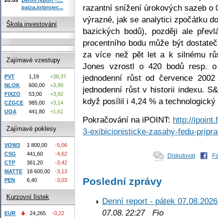
razantní snížení úrokových sazeb o 
paiza.io/projec...
výrazné, jak se analytici zpočátku d
Škola investování
bazických bodů), později ale převlá
procentního bodu může být dostatečn
za více než pět let a k silnému rů
Zajímavé vzestupy
Jones vzrostl o 420 bodů resp. o
jednodenní růst od července 2002 
PVT
1,19
+38,37
NLOK
600,00
+3,99
jednodenní růst v historii indexu. S
FIXZO
53,00
+3,92
když posílil i 4,24 % a technologic
CZGCE
985,00
+3,14
UQA
441,80
+1,61
Pokračování na iPOINT:
http://ipoin
Zajímavé poklesy
3-exibicionisticke-zasahy-fedu-pripr
VOW3
1 800,00
-5,06
CSG
441,60
-4,62
Diskutovat
F
CTP
361,20
-3,42
MATTE
18 600,00
-3,13
Poslední zprávy
PEN
6,40
-3,03
Kurzovní lístek
Denní report - pátek 07.08.2026
Fio
07.08. 22:27
EUR
24,265
-0,22