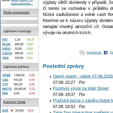
výplaty větší dividendy v případě, ž
paiza.io/projec...
O tomto se rozhodne v průběhu d
Škola investování
Nízká zadluženost a volné cash flow
Kloníme se k názoru výplaty divide
nenajde vhodný akviziční cíl. Ostat
Zajímavé vzestupy
vývoje na okolních trzích.
PVT
1,19
+38,37
NLOK
600,00
+3,99
FIXZO
53,00
+3,92
Diskutovat
F
CZGCE
985,00
+3,14
UQA
441,80
+1,61
Poslední zprávy
Zajímavé poklesy
VOW3
1 800,00
-5,06
Denní report - pátek 07.08.2026
CSG
441,60
-4,62
Fio
07.08. 22:27
CTP
361,20
-3,42
Pozitivní vývoj na Wall Street
MATTE
18 600,00
-3,13
PEN
6,40
-3,03
Fio
07.08. 19:37
Pražská burza v závěru týdne k
Kurzovní lístek
Fio
07.08. 16:52
EUR
24,265
-0,22
Take-Two Interactive zveřejnil 