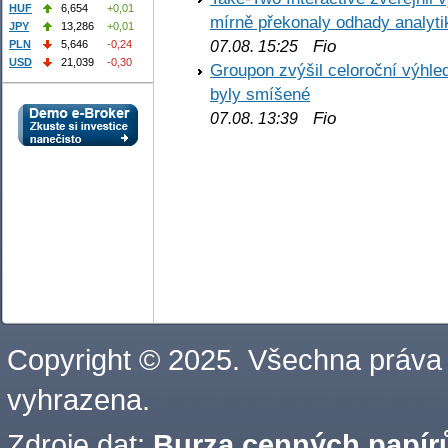
HUF
6,654
+0,01
mírně překonaly odhady analyti
JPY
13,286
+0,01
Fio
PLN
5,646
-0,24
07.08. 15:25
USD
21,039
-0,30
Groupon zvýšil celoroční výhl
byly smíšené
Fio
07.08. 13:39
Copyright © 2025. Všechna práva
vyhrazena.
Zdroje dat:
Burza cenných papírů