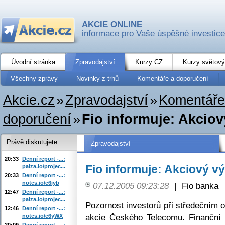
AKCIE ONLINE
informace pro Vaše úspěšné investice
Úvodní stránka
Zpravodajství
Kurzy CZ
Kurzy světový
Všechny zprávy
Novinky z trhů
Komentáře a doporučení
Akcie.cz
»
Zpravodajství
»
Komentáře
doporučení
»
Fio informuje: Akciov
Právě diskutujete
Zpravodajství
20:33
Denní report -...:
Fio informuje: Akciový v
paiza.io/projec...
20:33
Denní report -...:
notes.io/e6iyb
07.12.2005 09:23:28
|
Fio banka
12:47
Denní report -...:
paiza.io/projec...
Pozornost investorů při středečním
12:46
Denní report -...:
akcie Českého Telecomu. Finanční ř
notes.io/e6yWX
20:09
Denní report -...: