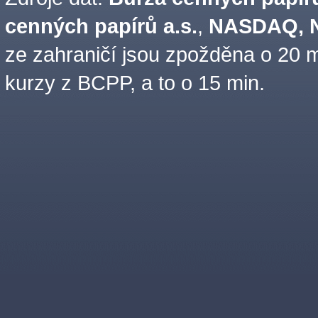
cenných papírů a.s.
,
NASDAQ, N
ze zahraničí jsou zpožděna o 20 m
kurzy z BCPP, a to o 15 min.