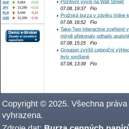
Pozitivní vývoj na Wall Street
HUF
6,654
+0,01
Fio
JPY
13,286
+0,01
07.08. 19:37
PLN
5,646
-0,24
Pražská burza v závěru týdne k
USD
21,039
-0,30
Fio
07.08. 16:52
Take-Two Interactive zveřejnil 
mírně překonaly odhady analyti
Fio
07.08. 15:25
Groupon zvýšil celoroční výhl
byly smíšené
Fio
07.08. 13:39
Copyright © 2025. Všechna práva
vyhrazena.
Zdroje dat:
Burza cenných papírů