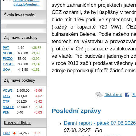
svých zahraničních projektech jader
paiza.io/projec...
ČEZ oznámil, že byl úspěšný v ten
Škola investování
bude mít 15% podíl ve společnosti, 
(každý o kapacitě 720 MW). ČEZ
bulharském Belene. Podle našeho náz
Zajímavé vzestupy
tendrech na výstavbu a provozování
protože v ČR je situace zablokován
PVT
1,19
+38,37
NLOK
600,00
+3,99
ve vládě. Pro budování jaderných zd
FIXZO
53,00
+3,92
v roce 2013 začít prodávat všechny 
CZGCE
985,00
+3,14
zdroje neprodukují téměř žádné emi
UQA
441,80
+1,61
Zajímavé poklesy
VOW3
1 800,00
-5,06
Diskutovat
F
CSG
441,60
-4,62
CTP
361,20
-3,42
MATTE
18 600,00
-3,13
Poslední zprávy
PEN
6,40
-3,03
Denní report - pátek 07.08.2026
Kurzovní lístek
Fio
07.08. 22:27
EUR
24,265
-0,22