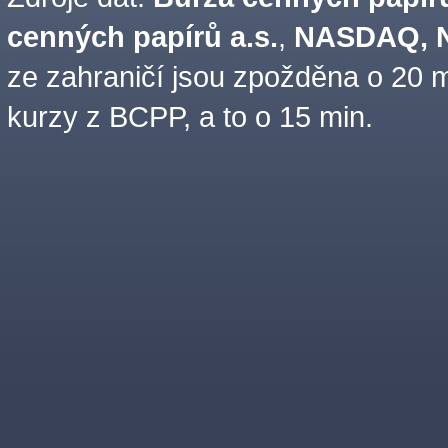
cenných papírů a.s.
,
NASDAQ, N
ze zahraničí jsou zpožděna o 20 m
kurzy z BCPP, a to o 15 min.