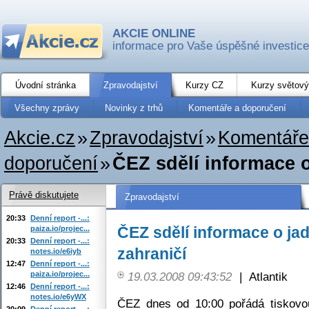
AKCIE ONLINE
informace pro Vaše úspěšné investice
Úvodní stránka
Zpravodajství
Kurzy CZ
Kurzy světový
Všechny zprávy
Novinky z trhů
Komentáře a doporučení
Akcie.cz
»
Zpravodajství
»
Komentáře
doporučení
»
ČEZ sdělí informace o
Právě diskutujete
Zpravodajství
20:33
Denní report -...:
ČEZ sdělí informace o ja
paiza.io/projec...
20:33
Denní report -...:
zahraničí
notes.io/e6iyb
12:47
Denní report -...:
paiza.io/projec...
19.03.2008 09:43:52
|
Atlantik
12:46
Denní report -...:
notes.io/e6yWX
ČEZ dnes od 10:00 pořádá tiskovou
20:09
Denní report -...: