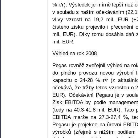
% r/r). Výsledek je mírně lepší než 
v souladu s naším očekáváním (22,1
vlivy vzrostl na 19,2 mil. EUR (+
čistého zisku projevilo i přeceněn
mil. EUR). Díky tomu dosáhla daň z
mil. EUR.
Výhled na rok 2008
Pegas rovněž zveřejnil výhled na ro
do plného provozu novou výrobní l
kapacitu o 24-28 % r/r (z aktuální
očekává, že tržby letos vzrostou o 2
EUR). Očekávání Pegasu je v soula
Zisk EBITDA by podle managementu
(tedy na 40,3-41,8 mil. EUR). Tato
EBITDA marže na 27,3-27,4 %, tedy
Pegasu je projekce na úrovni EBITD
výrobků (zřejmě s nižším podílem 