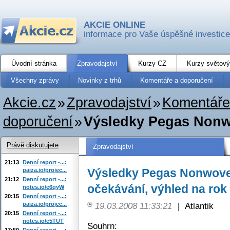
AKCIE ONLINE
informace pro Vaše úspěšné investice
Úvodní stránka
Zpravodajství
Kurzy CZ
Kurzy světový
Všechny zprávy
Novinky z trhů
Komentáře a doporučení
Akcie.cz
»
Zpravodajství
»
Komentáře
doporučení
»
Výsledky Pegas Nonwo
Právě diskutujete
Zpravodajství
21:13
Denní report -...:
Výsledky Pegas Nonwoven
paiza.io/projec...
21:12
Denní report -...:
očekávání, výhled na rok
notes.io/e6qyW
20:15
Denní report -...:
paiza.io/projec...
19.03.2008 11:33:21
|
Atlantik
20:15
Denní report -...:
notes.io/e5TUT
Souhrn:
17:50
Denní report -...: