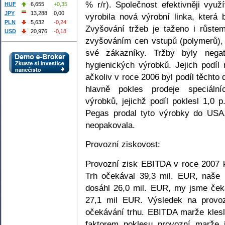
% r/r). Společnost efektivněji využ
HUF
6,655
+0,35
JPY
13,288
0,00
vyrobila nová výrobní linka, kter
PLN
5,632
-0,24
Zvyšování tržeb je taženo i růste
USD
20,976
-0,18
zvyšováním cen vstupů (polymerů),
své zákazníky. Tržby byly negat
hygienických výrobků. Jejich podíl
ačkoliv v roce 2006 byl podíl těchto
hlavně pokles prodeje speciálníc
výrobků, jejichž podíl poklesl 1,0 
Pegas prodal tyto výrobky do USA
neopakovala.
Provozní ziskovost:
Provozní zisk EBITDA v roce 2007 k
Trh očekával 39,3 mil. EUR, naše 
dosáhl 26,0 mil. EUR, my jsme čeka
27,1 mil EUR. Výsledek na provoz
očekávání trhu. EBITDA marže klesla
faktorem poklesu provozní marže 