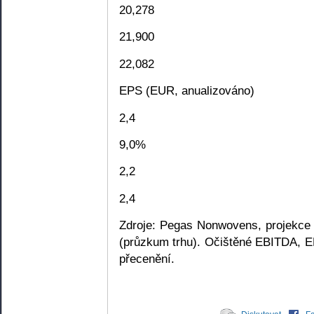
20,278
21,900
22,082
EPS (EUR, anualizováno)
2,4
9,0%
2,2
2,4
Zdroje: Pegas Nonwovens, projekce
(průzkum trhu). Očištěné EBITDA, EB
přecenění.