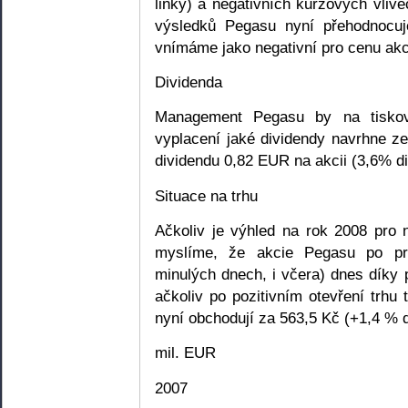
linky) a negativních kurzových vliv
výsledků Pegasu nyní přehodnocu
vnímáme jako negativní pro cenu akc
Dividenda
Management Pegasu by na tiskov
vyplacení jaké dividendy navrhne 
dividendu 0,82 EUR na akcii (3,6% d
Situace na trhu
Ačkoliv je výhled na rok 2008 pro 
myslíme, že akcie Pegasu po pr
minulých dnech, i včera) dnes díky p
ačkoliv po pozitivním otevření trhu
nyní obchodují za 563,5 Kč (+1,4 % d
mil. EUR
2007