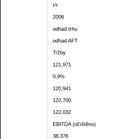
r/r
2006
odhad trhu
odhad AFT
Tržby
121,971
0,9%
120,941
122,700
122,032
EBITDA (očištěno)
38,376