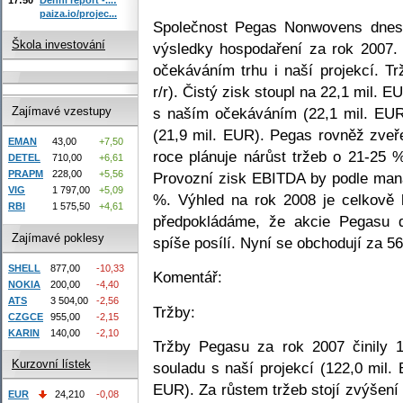
paiza.io/projec...
Společnost Pegas Nonwovens dnes 
Škola investování
výsledky hospodaření za rok 2007.
očekáváním trhu i naší projekcí. T
r/r). Čistý zisk stoupl na 22,1 mil. E
s naším očekáváním (22,1 mil. EUR
Zajímavé vzestupy
(21,9 mil. EUR). Pegas rovněž zveře
EMAN
43,00
+7,50
roce plánuje nárůst tržeb o 21-25 %
DETEL
710,00
+6,61
PRAPM
228,00
+5,56
Provozní zisk EBITDA by podle mana
VIG
1 797,00
+5,09
%. Výhled na rok 2008 je celkově h
RBI
1 575,50
+4,61
předpokládáme, že akcie Pegasu d
Zajímavé poklesy
spíše posílí. Nyní se obchodují za 5
SHELL
877,00
-10,33
Komentář:
NOKIA
200,00
-4,40
ATS
3 504,00
-2,56
Tržby:
CZGCE
955,00
-2,15
KARIN
140,00
-2,10
Tržby Pegasu za rok 2007 činily 1
Kurzovní lístek
souladu s naší projekcí (122,0 mil.
EUR). Za růstem tržeb stojí zvýšení 
EUR
24,210
-0,08