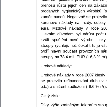
přenosu růstu jejich cen na zákazn
prodaných hygienických výrobků (
zaměstnanců. Negativně se projevilo 
korunové náklady na mzdy, odpisy 
eura. Mzdové náklady v roce 200
Hlavním důvodem byl nárůst počtu
kvůli spuštění nové výrobní link
stouply rychleji, než čekal trh, je v
tvoří hlavní součást provozních ná
stouply na 78,4 mil. EUR (+6,3 % r/r)
Úrokové náklady:
Úrokové náklady v roce 2007 klesly 
se projevilo refinancování dluhu v
p.b.) a snížení zadlužení (-9,6 % r/r).
Čistý zisk:
Díky výše zmíněným faktorům stoupl