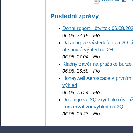
Diskutovat
F
Poslední zprávy
Denní report - čtvrtek 06.08.20
Fio
06.08. 22:18
Datadog ve výsledcích za 2Q př
ale poutá výhled na 2H
Fio
06.08. 17:04
Kladný závěr na pražské burze
Fio
06.08. 16:58
Honeywell Aerospace v prvním re
výhled
Fio
06.08. 15:54
Duolingo ve 2Q zrychlilo růst už
konzervativní výhled na 3Q
Fio
06.08. 15:23