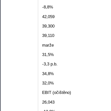
-8,8%
42,059
39,300
39,110
marže
31,5%
-3,3 p.b.
34,8%
32,0%
EBIT (očištěno)
26,043