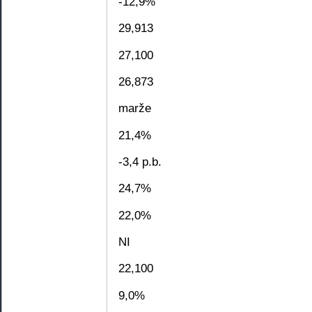
-12,9%
29,913
27,100
26,873
marže
21,4%
-3,4 p.b.
24,7%
22,0%
NI
22,100
9,0%