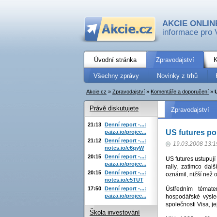
AKCIE ONLIN
informace pro 
Úvodní stránka
Zpravodajství
K
Všechny zprávy
Novinky z trhů
Akcie.cz
»
Zpravodajství
»
Komentáře a doporučení
»
Právě diskutujete
Zpravodajství
21:13
Denní report -...:
US futures po 
paiza.io/projec...
21:12
Denní report -...:
19.03.2008 13:1
notes.io/e6qyW
20:15
Denní report -...:
US futures ustupuj
paiza.io/projec...
rally, zatímco dal
20:15
Denní report -...:
oznámil, nižší než 
notes.io/e5TUT
17:50
Denní report -...:
Ústředním témat
paiza.io/projec...
hospodářské výsle
společnosti Visa, 
Škola investování