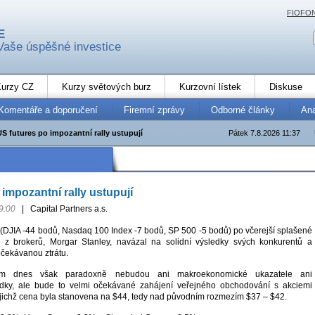
FIOFO
E
Vaše úspěšné investice
urzy CZ
Kurzy světových burz
Kurzovní lístek
Diskuse
Komentáře a doporučení
Firemní zprávy
Odborné články
An
US futures po impozantní rally ustupují
Pátek 7.8.2026 11:37
impozantní rally ustupují
9:00
|
Capital Partners a.s.
í (DJIA -44 bodů, Nasdaq 100 Index -7 bodů, SP 500 -5 bodů) po včerejší splašené
ší z brokerů, Morgar Stanley, navázal na solidní výsledky svých konkurentů a
očekávanou ztrátu.
em dnes však paradoxně nebudou ani makroekonomické ukazatele ani
dky, ale bude to velmi očekávané zahájení veřejného obchodování s akciemi
jejichž cena byla stanovena na $44, tedy nad původním rozmezím $37 – $42.