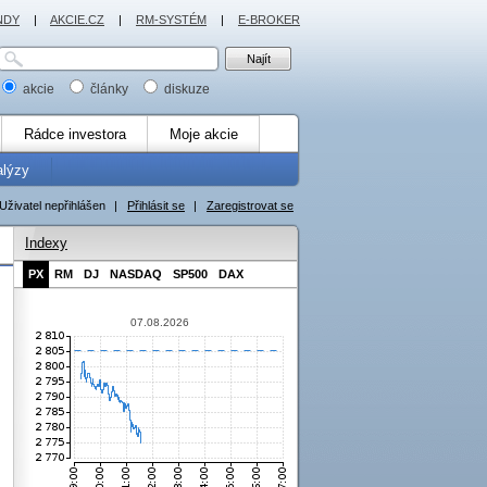
NDY
|
AKCIE.CZ
|
RM-SYSTÉM
|
E-BROKER
akcie
články
diskuze
Rádce investora
Moje akcie
alýzy
Uživatel nepřihlášen
|
Přihlásit se
|
Zaregistrovat se
Indexy
PX
RM
DJ
NASDAQ
SP500
DAX
07.08.2026