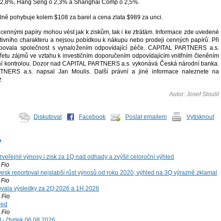
 o 2,8%, Hang Seng o 2,3% a Shanghai Comp o 2,5%.
lně pohybuje kolem $108 za barel a cena zlata $989 za unci.
cennými papíry mohou vést jak k ziskům, tak i ke ztrátám. Informace zde uvedené
tivního charakteru a nejsou pobídkou k nákupu nebo prodeji cenných papírů. Při
tupovala společnost s vynaložením odpovídající péče. CAPITAL PARTNERS a.s.
třetu zájmů ve vztahu k investičním doporučením odpovídajícím vnitřním členěním
řní kontrolou. Dozor nad CAPITAL PARTNERS a.s. vykonává Česká národní banka.
NERS a.s. napsal Jan Moulis. Další právní a jiné informace naleznete na
z
Autor: Josef Stoulil
Diskutovat
Facebook
Poslat emailem
Vytisknout
y
zveřejnil výnosy i zisk za 1Q nad odhady a zvýšil celoroční výhled
Fio
esk reportoval nejslabší růst výnosů od roku 2020, výhled na 3Q výrazně zklamal
Fio
vala výsledky za 2Q 2026 a 1H 2026
Fio
led
Fio
 - čtvrtek 06.08.2026