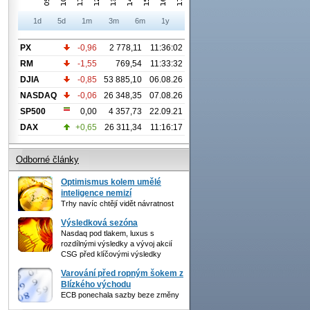
1d
5d
1m
3m
6m
1y
PX
-0,96
2 778,11
11:36:02
RM
-1,55
769,54
11:33:32
DJIA
-0,85
53 885,10
06.08.26
NASDAQ
-0,06
26 348,35
07.08.26
SP500
0,00
4 357,73
22.09.21
DAX
+0,65
26 311,34
11:16:17
Odborné články
Optimismus kolem umělé
inteligence nemizí
Trhy navíc chtějí vidět návratnost
Výsledková sezóna
Nasdaq pod tlakem, luxus s
rozdílnými výsledky a vývoj akcií
CSG před klíčovými výsledky
Varování před ropným šokem z
Blízkého východu
ECB ponechala sazby beze změny