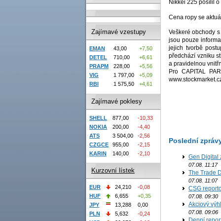
Nikkei 225 posílil
Cena ropy se aktuá
Zajímavé vzestupy
Veškeré obchody s 
jsou pouze informa
jejich tvorbě pos
EMAN
43,00
+7,50
předchází vzniku s
DETEL
710,00
+6,61
a pravidelnou vnit
PRAPM
228,00
+5,56
Pro CAPITAL PART
VIG
1 797,00
+5,09
www.stockmarket.c
RBI
1 575,50
+4,61
Zajímavé poklesy
SHELL
877,00
-10,33
NOKIA
200,00
-4,40
ATS
3 504,00
-2,56
Poslední zpráv
CZGCE
955,00
-2,15
KARIN
140,00
-2,10
Gen Digital 
07.08. 11:17
Kurzovní lístek
The Trade D
07.08. 11:07
EUR
24,210
-0,08
CSG reporto
HUF
6,655
+0,35
07.08. 09:30
Akciový výh
JPY
13,288
0,00
07.08. 09:06
PLN
5,632
-0,24
Denní report