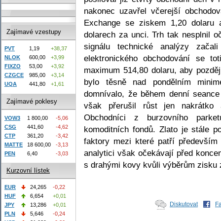
nakonec uzavřel včerejší obchodo
Exchange se ziskem 1,20 dolaru a
Zajímavé vzestupy
dolarech za unci. Trh tak nesplnil 
signálu technické analýzy začal
PVT
1,19
+38,37
elektronického obchodování se to
NLOK
600,00
+3,99
FIXZO
53,00
+3,92
maximum 514,80 dolaru, aby později
CZGCE
985,00
+3,14
bylo těsně nad pondělním mini
UQA
441,80
+1,61
domnívalo, že během denní seance 
Zajímavé poklesy
však přerušil růst jen nakrátko
Obchodníci z burzovního parket
VOW3
1 800,00
-5,06
CSG
441,60
-4,62
komoditních fondů. Zlato je stále 
CTP
361,20
-3,42
faktory mezi které patří především 
MATTE
18 600,00
-3,13
analytici však očekávají před konce
PEN
6,40
-3,03
s drahými kovy kvůli výběrům zisku 
Kurzovní lístek
EUR
24,265
-0,22
HUF
6,654
+0,01
Diskutovat
F
JPY
13,286
+0,01
PLN
5,646
-0,24