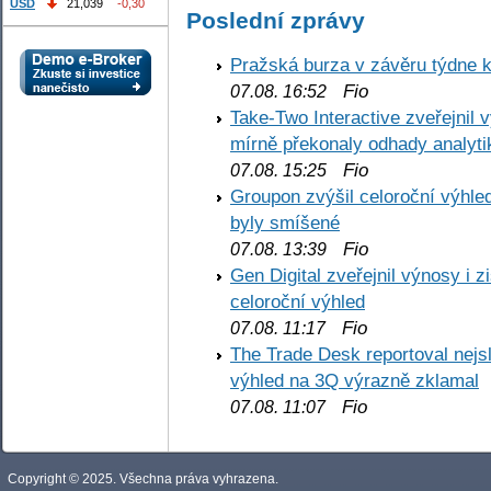
USD
21,039
-0,30
Poslední zprávy
Pražská burza v závěru týdne k
Fio
07.08. 16:52
Take-Two Interactive zveřejnil 
mírně překonaly odhady analyti
Fio
07.08. 15:25
Groupon zvýšil celoroční výhl
byly smíšené
Fio
07.08. 13:39
Gen Digital zveřejnil výnosy i 
celoroční výhled
Fio
07.08. 11:17
The Trade Desk reportoval nejs
výhled na 3Q výrazně zklamal
Fio
07.08. 11:07
Copyright © 2025. Všechna práva vyhrazena.