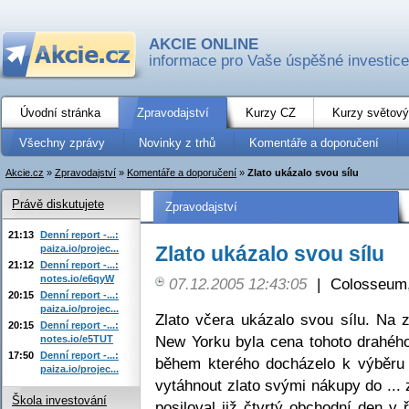
AKCIE ONLINE
informace pro Vaše úspěšné investice
Úvodní stránka
Zpravodajství
Kurzy CZ
Kurzy světový
Všechny zprávy
Novinky z trhů
Komentáře a doporučení
Akcie.cz
»
Zpravodajství
»
Komentáře a doporučení
»
Zlato ukázalo svou sílu
Právě diskutujete
Zpravodajství
21:13
Denní report -...:
Zlato ukázalo svou sílu
paiza.io/projec...
21:12
Denní report -...:
notes.io/e6qyW
07.12.2005 12:43:05
|
Colosseum,
20:15
Denní report -...:
paiza.io/projec...
Zlato včera ukázalo svou sílu. Na 
20:15
Denní report -...:
New Yorku byla cena tohoto drahého
notes.io/e5TUT
17:50
Denní report -...:
během kterého docházelo k výběru 
paiza.io/projec...
vytáhnout zlato svými nákupy do ... 
Škola investování
posiloval již čtvrtý obchodní den v 