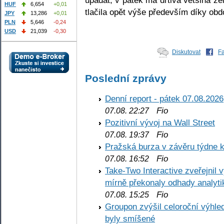
HUF
6,654
+0,01
tlačila opět výše především díky obd
JPY
13,286
+0,01
PLN
5,646
-0,24
USD
21,039
-0,30
Diskutovat
F
Poslední zprávy
Denní report - pátek 07.08.2026
Fio
07.08. 22:27
Pozitivní vývoj na Wall Street
Fio
07.08. 19:37
Pražská burza v závěru týdne k
Fio
07.08. 16:52
Take-Two Interactive zveřejnil 
mírně překonaly odhady analyti
Fio
07.08. 15:25
Groupon zvýšil celoroční výhl
byly smíšené