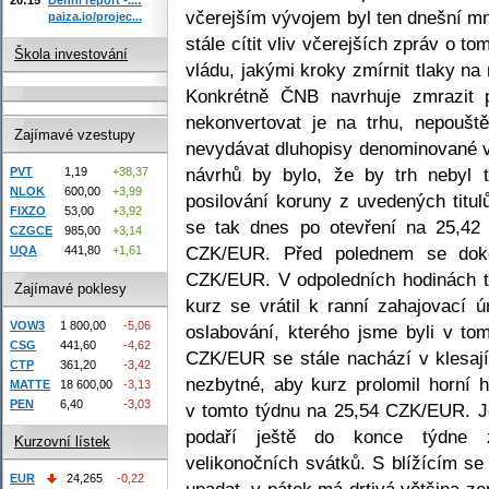
včerejším vývojem byl ten dnešní m
paiza.io/projec...
stále cítit vliv včerejších zpráv o 
Škola investování
vládu, jakými kroky zmírnit tlaky n
Konkrétně ČNB navrhuje zmrazit p
nekonvertovat je na trhu, nepoušt
Zajímavé vzestupy
nevydávat dluhopisy denominované 
návrhů by bylo, že by trh nebyl 
PVT
1,19
+38,37
NLOK
600,00
+3,99
posilování koruny z uvedených tit
FIXZO
53,00
+3,92
se tak dnes po otevření na 25,
CZGCE
985,00
+3,14
CZK/EUR. Před polednem se doko
UQA
441,80
+1,61
CZK/EUR. V odpoledních hodinách t
Zajímavé poklesy
kurz se vrátil k ranní zahajovací 
VOW3
1 800,00
-5,06
oslabování, kterého jsme byli v to
CSG
441,60
-4,62
CZK/EUR se stále nachází v klesají
CTP
361,20
-3,42
nezbytné, aby kurz prolomil horní 
MATTE
18 600,00
-3,13
PEN
6,40
-3,03
v tomto týdnu na 25,54 CZK/EUR. Je 
podaří ještě do konce týdne z
Kurzovní lístek
velikonočních svátků. S blížícím se
EUR
24,265
-0,22
upadat, v pátek má drtivá většina z