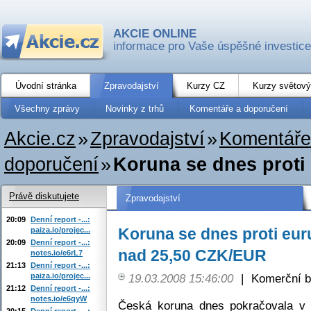
AKCIE ONLINE
informace pro Vaše úspěšné investice
Úvodní stránka
Zpravodajství
Kurzy CZ
Kurzy světový
Všechny zprávy
Novinky z trhů
Komentáře a doporučení
Akcie.cz
»
Zpravodajství
»
Komentáře
doporučení
»
Koruna se dnes proti 
Právě diskutujete
Zpravodajství
20:09
Denní report -...:
Koruna se dnes proti eur
paiza.io/projec...
20:09
Denní report -...:
nad 25,50 CZK/EUR
notes.io/e6rL7
21:13
Denní report -...:
paiza.io/projec...
19.03.2008 15:46:00
|
Komerční b
21:12
Denní report -...:
notes.io/e6qyW
Česká koruna dnes pokračovala v 
20:15
Denní report -...: