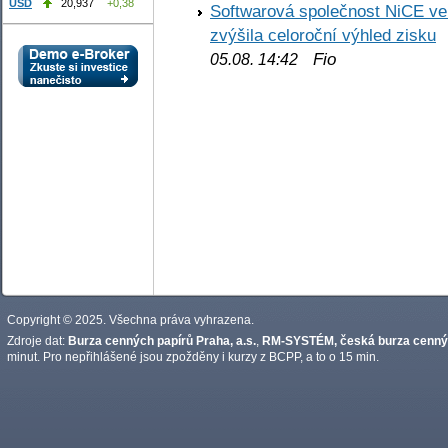
USD
20,937
+0,38
Softwarová společnost NiCE ve
zvýšila celoroční výhled zisku
Fio
05.08. 14:42
Copyright © 2025. Všechna práva vyhrazena.
Zdroje dat:
Burza cenných papírů Praha, a.s.
,
RM-SYSTÉM, česká burza cennýc
minut. Pro nepřihlášené jsou zpožděny i kurzy z BCPP, a to o 15 min.