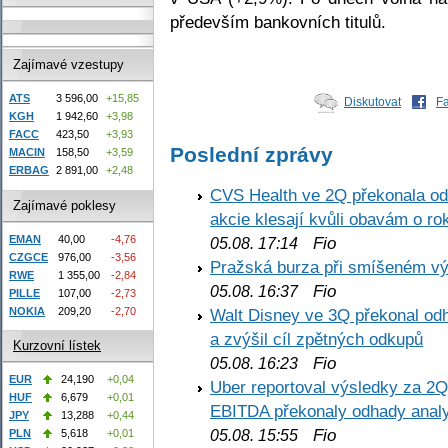
především bankovních titulů.
Zajímavé vzestupy
ATS
3 596,00
+15,85
Diskutovat
F
KGH
1 942,60
+3,98
FACC
423,50
+3,93
Poslední zprávy
MACIN
158,50
+3,59
ERBAG
2 891,00
+2,48
CVS Health ve 2Q překonala odh
Zajímavé poklesy
akcie klesají kvůli obavám o ro
EMAN
40,00
-4,76
Fio
05.08. 17:14
CZGCE
976,00
-3,56
Pražská burza při smíšeném výv
RWE
1 355,00
-2,84
Fio
05.08. 16:37
PILLE
107,00
-2,73
NOKIA
209,20
-2,70
Walt Disney ve 3Q překonal odha
a zvýšil cíl zpětných odkupů
Kurzovní lístek
Fio
05.08. 16:23
EUR
24,190
+0,04
Uber reportoval výsledky za 2Q,
HUF
6,679
+0,01
EBITDA překonaly odhady analy
JPY
13,288
+0,44
Fio
PLN
5,618
+0,01
05.08. 15:55