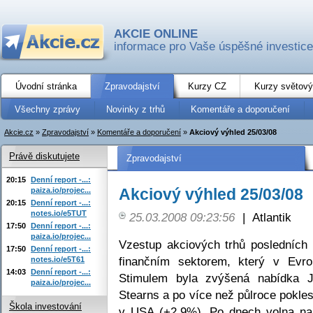
AKCIE ONLINE
informace pro Vaše úspěšné investice
Úvodní stránka
Zpravodajství
Kurzy CZ
Kurzy světový
Všechny zprávy
Novinky z trhů
Komentáře a doporučení
Akcie.cz
»
Zpravodajství
»
Komentáře a doporučení
»
Akciový výhled 25/03/08
Právě diskutujete
Zpravodajství
20:15
Denní report -...:
Akciový výhled 25/03/08
paiza.io/projec...
20:15
Denní report -...:
notes.io/e5TUT
25.03.2008 09:23:56
|
Atlantik
17:50
Denní report -...:
paiza.io/projec...
Vzestup akciových trhů posledních
17:50
Denní report -...:
finančním sektorem, který v Evrop
notes.io/e5T61
14:03
Denní report -...:
Stimulem byla zvýšená nabídka 
paiza.io/projec...
Stearns a po více než půlroce pokle
Škola investování
v USA (+2,9%). Po dnech volna na