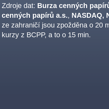
Zdroje dat:
Burza cenných papírů
cenných papírů a.s.
,
NASDAQ, N
ze zahraničí jsou zpožděna o 20 m
kurzy z BCPP, a to o 15 min.