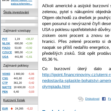
paiza.io/projec...
Ačkoli americké a asijské burzovní
zelenou, pytel s nákupními objedná
Škola investování
Objem obchodů za dnešek je pouhých
open posunul o nevýrazné čtyři dese
USA o poklesu spotřebitelské důvěry
Zajímavé vzestupy
ziskem osmi procent a znovu se 
PVT
1,19
+38,37
hranici. Přes zelené procento si 
NLOK
600,00
+3,99
naopak se příliš nedařilo energetice
FIXZO
53,00
+3,92
předešlých zisků. Stát opět prodáv
CZGCE
985,00
+3,14
UQA
441,80
+1,61
65,36 %.
Zajímavé poklesy
Co burzovní úterý dalo a
http://ipoint.financninoviny.cz/utern
VOW3
1 800,00
-5,06
CSG
441,60
-4,62
nedostavila-splaskle-bohatstvi-amer
CTP
361,20
-3,42
olympiadu.html
MATTE
18 600,00
-3,13
PEN
6,40
-3,03
Diskutovat
F
Kurzovní lístek
EUR
24,265
-0,22