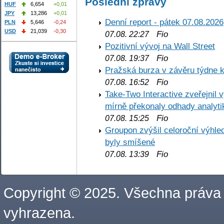
Poslední zprávy
HUF
6,654
+0,01
JPY
13,286
+0,01
Denní report - pátek 07.08.2026
PLN
5,646
-0,24
USD
21,039
-0,30
Fio
07.08. 22:27
Pozitivní vývoj na Wall Street
Fio
07.08. 19:37
Pražská burza v závěru týdne k
Fio
07.08. 16:52
Take-Two Interactive zveřejnil 
mírně překonaly odhady analyti
Fio
07.08. 15:25
Groupon zvýšil celoroční výhl
byly smíšené
Fio
07.08. 13:39
Copyright © 2025. Všechna práva
vyhrazena.