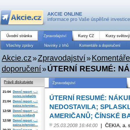
AKCIE ONLINE
informace pro Vaše úspěšné investice
Úvodní stránka
Zpravodajství
Kurzy CZ
Kurzy světový
Všechny zprávy
Novinky z trhů
Komentáře a doporučení
Akcie.cz
»
Zpravodajství
»
Komentáře
doporučení
»
ÚTERNÍ RESUMÉ: NÁ
Právě diskutujete
Zpravodajství
21:04
Denní report -...:
ÚTERNÍ RESUMÉ: NÁKU
notes.io/e6aQb
21:04
Denní report -...:
NEDOSTAVILA; SPLASK
paiza.io/projec...
12:58
Denní report -...:
AMERIČANŮ; ČÍNSKÉ BA
notes.io/e6ay9
12:58
Denní report -...:
25.03.2008 16:44:00
|
ČEKIA, a. s
paiza.io/projec...
20:33
Denní report -...: