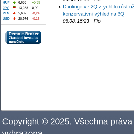
HUF
6,655
+0,35
Duolingo ve 2Q zrychlilo růst už
JPY
13,288
0,00
konzervativní výhled na 3Q
PLN
5,632
-0,24
USD
20,976
-0,18
Fio
06.08. 15:23
Copyright © 2025. Všechna práva
vyhrazena.