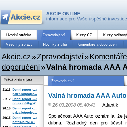
AKCIE ONLINE
informace pro Vaše úspěšné investice
Úvodní stránka
Zpravodajství
Kurzy CZ
Kurzy světový
Všechny zprávy
Novinky z trhů
Komentáře a doporučení
Akcie.cz
»
Zpravodajství
»
Komentáře
doporučení
»
Valná hromada AAA A
Právě diskutujete
Zpravodajství
21:13
Denní report -...:
Valná hromada AAA Auto 
paiza.io/projec...
21:12
Denní report -...:
notes.io/e6qyW
26.03.2008 08:40:43
|
Atlantik
20:15
Denní report -...:
paiza.io/projec...
Společnost AAA Auto oznámila, že j
20:15
Denní report -...:
dubna. Rozhodný den pro účast 
notes.io/e5TUT
17:50
Denní report -...: