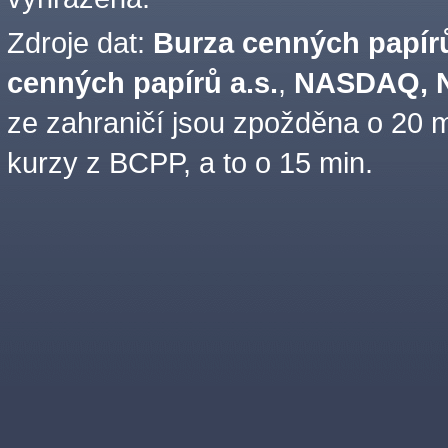
Zdroje dat:
Burza cenných papírů
cenných papírů a.s.
,
NASDAQ, N
ze zahraničí jsou zpožděna o 20 m
kurzy z BCPP, a to o 15 min.