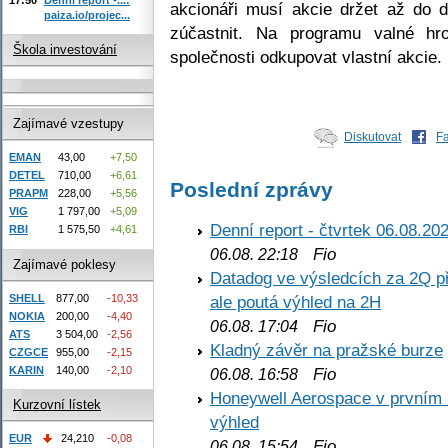
akcionáři musí akcie držet až do 
paiza.io/projec...
zúčastnit. Na programu valné h
Škola investování
společnosti odkupovat vlastní akcie.
Zajímavé vzestupy
Diskutovat
F
EMAN
43,00
+7,50
DETEL
710,00
+6,61
Poslední zprávy
PRAPM
228,00
+5,56
VIG
1 797,00
+5,09
Denní report - čtvrtek 06.08.20
RBI
1 575,50
+4,61
Fio
06.08. 22:18
Zajímavé poklesy
Datadog ve výsledcích za 2Q př
SHELL
877,00
-10,33
ale poutá výhled na 2H
NOKIA
200,00
-4,40
Fio
06.08. 17:04
ATS
3 504,00
-2,56
Kladný závěr na pražské burze
CZGCE
955,00
-2,15
KARIN
140,00
-2,10
Fio
06.08. 16:58
Honeywell Aerospace v prvním re
Kurzovní lístek
výhled
EUR
24,210
-0,08
Fio
06.08. 15:54