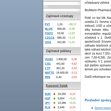
očekávaný výhled:
BioMarin Pharmace
Zajímavé vzestupy
Poté co byl lék N
uvedla 21. června s
PVT
1,19
+38,37
milionů USD a oček
NLOK
600,00
+3,99
díky tomuto léku.
FIXZO
53,00
+3,92
evropského regulá
očekává v 1. čtvrt
CZGCE
985,00
+3,14
společností Enzym
UQA
441,80
+1,61
odhadu letošních p
také odhad letošních
Zajímavé poklesy
akcií za kurz 7,05)
cen 7,00-8,58). Z
VOW3
1 800,00
-5,06
výzkumu. V 1. polole
CSG
441,60
-4,62
být dalším významn
CTP
361,20
-3,42
termín pro schvále
MATTE
18 600,00
-3,13
Další informace na
PEN
6,40
-3,03
Kurzovní lístek
EUR
24,265
-0,22
HUF
6,654
+0,01
Poslední zpráv
JPY
13,286
+0,01
PLN
5,646
-0,24
Denní repor