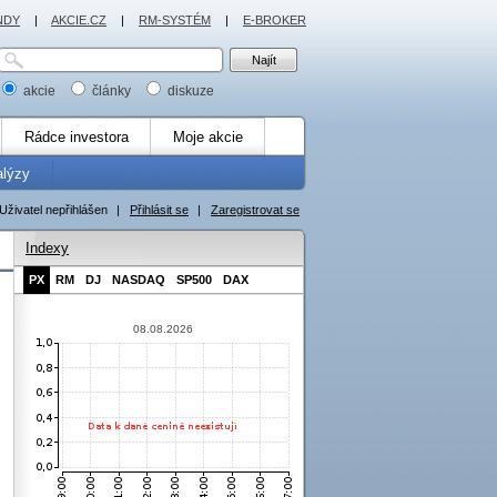
NDY
|
AKCIE.CZ
|
RM-SYSTÉM
|
E-BROKER
akcie
články
diskuze
Rádce investora
Moje akcie
alýzy
Uživatel nepřihlášen
|
Přihlásit se
|
Zaregistrovat se
Indexy
PX
RM
DJ
NASDAQ
SP500
DAX
08.08.2026