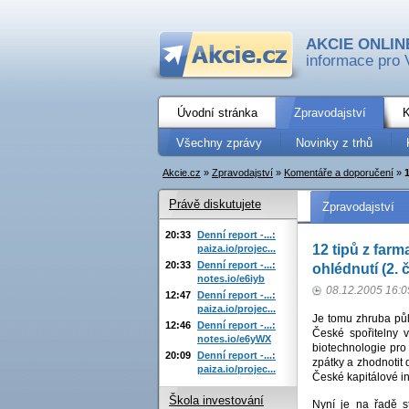
AKCIE ONLIN
informace pro 
Úvodní stránka
Zpravodajství
K
Všechny zprávy
Novinky z trhů
Akcie.cz
»
Zpravodajství
»
Komentáře a doporučení
»
Právě diskutujete
Zpravodajství
20:33
Denní report -...:
12 tipů z farm
paiza.io/projec...
20:33
Denní report -...:
ohlédnutí (2. 
notes.io/e6iyb
08.12.2005 16:0
12:47
Denní report -...:
paiza.io/projec...
Je tomu zhruba půl
12:46
Denní report -...:
České spořitelny v
notes.io/e6yWX
biotechnologie pro 
20:09
Denní report -...:
zpátky a zhodnotit 
paiza.io/projec...
České kapitálové in
Škola investování
Nyní je na řadě s