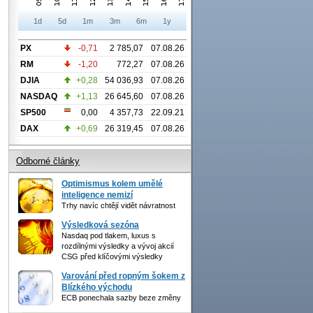
1d
5d
1m
3m
6m
1y
PX
-0,71
2 785,07
07.08.26
RM
-1,20
772,27
07.08.26
DJIA
+0,28
54 036,93
07.08.26
NASDAQ
+1,13
26 645,60
07.08.26
SP500
0,00
4 357,73
22.09.21
DAX
+0,69
26 319,45
07.08.26
Odborné články
Optimismus kolem umělé
inteligence nemizí
Trhy navíc chtějí vidět návratnost
Výsledková sezóna
Nasdaq pod tlakem, luxus s
rozdílnými výsledky a vývoj akcií
CSG před klíčovými výsledky
Varování před ropným šokem z
Blízkého východu
ECB ponechala sazby beze změny