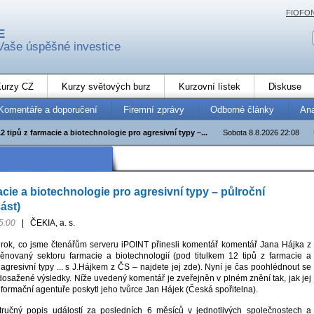
FIOFO
E
Vaše úspěšné investice
urzy CZ
Kurzy světových burz
Kurzovní lístek
Diskuse
Komentáře a doporučení
Firemní zprávy
Odborné články
An
12 tipů z farmacie a biotechnologie pro agresivní typy –...
Sobota 8.8.2026 22:08
acie a biotechnologie pro agresivní typy – půlroční
část)
5:00
|
ČEKIA, a. s.
rok, co jsme čtenářům serveru iPOINT přinesli komentář komentář Jana Hájka z
ěnovaný sektoru farmacie a biotechnologií (pod titulkem 12 tipů z farmacie a
agresivní typy ... s J.Hájkem z ČS – najdete jej zde). Nyní je čas poohlédnout se
dosažené výsledky. Níže uvedený komentář je zveřejněn v plném znění tak, jak jej
formační agentuře poskytl jeho tvůrce Jan Hájek (Česká spořitelna).
tručný popis událostí za posledních 6 měsíců v jednotlivých společnostech a