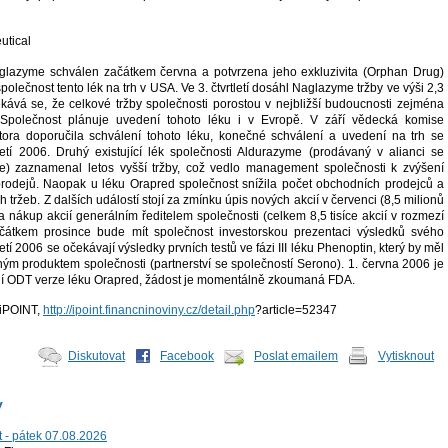
utical
aglazyme schválen začátkem června a potvrzena jeho exkluzivita (Orphan Drug)
polečnost tento lék na trh v USA. Ve 3. čtvrtletí dosáhl Naglazyme tržby ve výši 2,3
ává se, že celkové tržby společnosti porostou v nejbližší budoucnosti zejména
 Společnost plánuje uvedení tohoto léku i v Evropě. V září vědecká komise
tora doporučila schválení tohoto léku, konečné schválení a uvedení na trh se
letí 2006. Druhý existující lék společnosti Aldurazyme (prodávaný v alianci se
e) zaznamenal letos vyšší tržby, což vedlo management společnosti k zvýšení
rodejů. Naopak u léku Orapred společnost snížila počet obchodních prodejců a
 tržeb. Z dalších událostí stojí za zmínku úpis nových akcií v červenci (8,5 milionů
 a nákup akcií generálním ředitelem společnosti (celkem 8,5 tisíce akcií v rozmezí
ačátkem prosince bude mít společnost investorskou prezentaci výsledků svého
tí 2006 se očekávají výsledky prvních testů ve fázi III léku Phenoptin, který by měl
ým produktem společnosti (partnerství se společností Serono). 1. června 2006 je
ní ODT verze léku Orapred, žádost je momentálně zkoumaná FDA.
 iPOINT,
http://ipoint.financninoviny.cz/detail.php
?article=52347
Diskutovat
Facebook
Poslat emailem
Vytisknout
y
t - pátek 07.08.2026