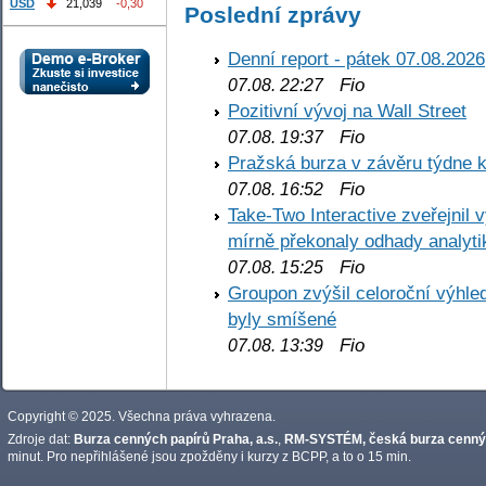
USD
21,039
-0,30
Poslední zprávy
Denní report - pátek 07.08.2026
Fio
07.08. 22:27
Pozitivní vývoj na Wall Street
Fio
07.08. 19:37
Pražská burza v závěru týdne k
Fio
07.08. 16:52
Take-Two Interactive zveřejnil 
mírně překonaly odhady analyti
Fio
07.08. 15:25
Groupon zvýšil celoroční výhl
byly smíšené
Fio
07.08. 13:39
Copyright © 2025. Všechna práva vyhrazena.
Zdroje dat:
Burza cenných papírů Praha, a.s.
,
RM-SYSTÉM, česká burza cennýc
minut. Pro nepřihlášené jsou zpožděny i kurzy z BCPP, a to o 15 min.