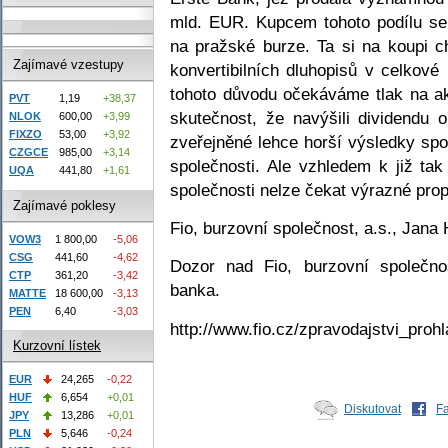
mld. EUR. Kupcem tohoto podílu se
na pražské burze. Ta si na koupi ch
Zajímavé vzestupy
konvertibilních dluhopisů v celkov
tohoto důvodu očekáváme tlak na a
PVT
1,19
+38,37
skutečnost, že navýšili dividendu
NLOK
600,00
+3,99
FIXZO
53,00
+3,92
zveřejněné lehce horší výsledky spo
CZGCE
985,00
+3,14
společnosti. Ale vzhledem k již ta
UQA
441,80
+1,61
společnosti nelze čekat výrazné pro
Zajímavé poklesy
Fio, burzovní společnost, a.s., Jana
VOW3
1 800,00
-5,06
CSG
441,60
-4,62
Dozor nad Fio, burzovní společno
CTP
361,20
-3,42
banka.
MATTE
18 600,00
-3,13
PEN
6,40
-3,03
http://www.fio.cz/zpravodajstvi_prohl
Kurzovní lístek
EUR
24,265
-0,22
HUF
6,654
+0,01
Diskutovat
F
JPY
13,286
+0,01
PLN
5,646
-0,24