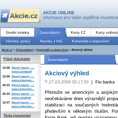
AKCIE ONLINE
informace pro Vaše úspěšné investice
Úvodní stránka
Zpravodajství
Kurzy CZ
Kurzy světový
Všechny zprávy
Novinky z trhů
Komentáře a doporučení
Akcie.cz
»
Zpravodajství
»
Komentáře a doporučení
»
Akciový výhled
Právě diskutujete
Zpravodajství
12:58
Denní report -...:
Akciový výhled
notes.io/e6ay9
12:58
Denní report -...:
paiza.io/projec...
27.03.2008 09:17:59
|
Fio banka
20:33
Denní report -...:
paiza.io/projec...
Přestože se americkým a asijským
20:33
Denní report -...:
neočekáváme dnes výraznější propa
notes.io/e6iyb
12:47
Denní report -...:
stabilizaci na současných hodnot
paiza.io/projec...
především k některým titulům. Po
Škola investování
Erste Bank, jež prodala významnou 