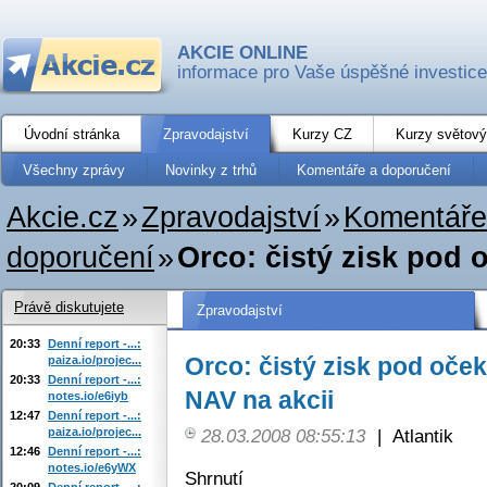
AKCIE ONLINE
informace pro Vaše úspěšné investice
Úvodní stránka
Zpravodajství
Kurzy CZ
Kurzy světový
Všechny zprávy
Novinky z trhů
Komentáře a doporučení
Akcie.cz
»
Zpravodajství
»
Komentáře
doporučení
»
Orco: čistý zisk pod
Právě diskutujete
Zpravodajství
20:33
Denní report -...:
Orco: čistý zisk pod oče
paiza.io/projec...
20:33
Denní report -...:
NAV na akcii
notes.io/e6iyb
12:47
Denní report -...:
paiza.io/projec...
28.03.2008 08:55:13
|
Atlantik
12:46
Denní report -...:
notes.io/e6yWX
Shrnutí
20:09
Denní report -...: