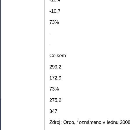
-10,7
73%
-
-
Celkem
299,2
172,9
73%
275,2
347
Zdroj: Orco, *oznámeno v lednu 200