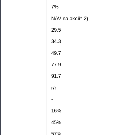
7%
NAV na akcii* 2)
29.5
34.3
49.7
77.9
91.7
r/r
-
16%
45%
57%