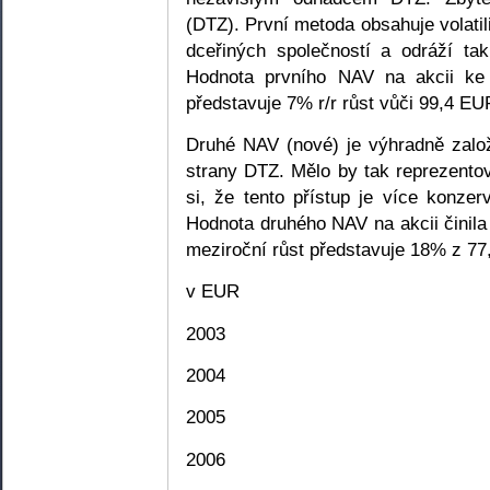
(DTZ). První metoda obsahuje volati
dceřiných společností a odráží ta
Hodnota prvního NAV na akcii ke
představuje 7% r/r růst vůči 99,4 EU
Druhé NAV (nové) je výhradně založ
strany DTZ. Mělo by tak reprezentov
si, že tento přístup je více konzerv
Hodnota druhého NAV na akcii činil
meziroční růst představuje 18% z 77
v EUR
2003
2004
2005
2006