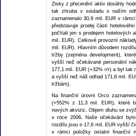
Zisky z přecenění aktiv dosáhly hod
tak zhruba v souladu s naším od
zaznamenalo 30,9 mil. EUR v rámci 
představuje prodej části hotelového
počítali jen s prodejem hotelových a
mil. EUR). Celkové provozní náklady
mil. EUR). Hlavním důvodem rozdíl
tržby (zejména development), kter
vyšší než očekávané personální nák
177,1 mil. EUR (+32% r/r) a byl tak 
a vyšší než náš odhad 171,6 mil. E
tržbám).
Na finanční úrovni Orco zaznamen
(+552% z 11,3 mil. EUR), které b
nových akvizic. Objem dluhu se zvýš
v roce 2006. Naše očekávání byl
rozdílu jsou o 17,6 mil. EUR vyšší č
v rámci položky ostatní finanční