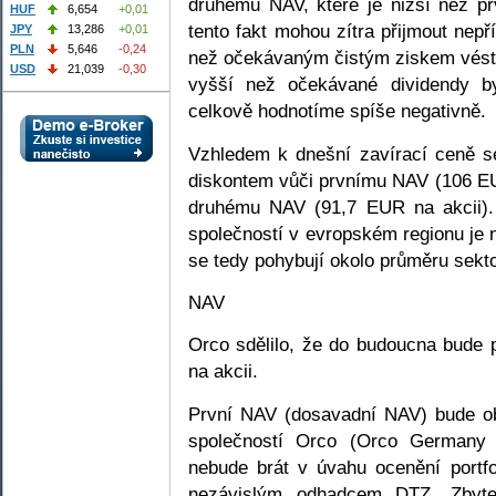
druhému NAV, které je nižší než p
HUF
6,654
+0,01
tento fakt mohou zítra přijmout nep
JPY
13,286
+0,01
PLN
5,646
-0,24
než očekávaným čistým ziskem vést k
USD
21,039
-0,30
vyšší než očekávané dividendy b
celkově hodnotíme spíše negativně.
Vzhledem k dnešní zavírací ceně s
diskontem vůči prvnímu NAV (106 EU
druhému NAV (91,7 EUR na akcii).
společností v evropském regionu je
se tedy pohybují okolo průměru sekto
NAV
Orco sdělilo, že do budoucna bude
na akcii.
První NAV (dosavadní NAV) bude ob
společností Orco (Orco Germany
nebude brát v úvahu ocenění portfo
nezávislým odhadcem DTZ. Zbytek