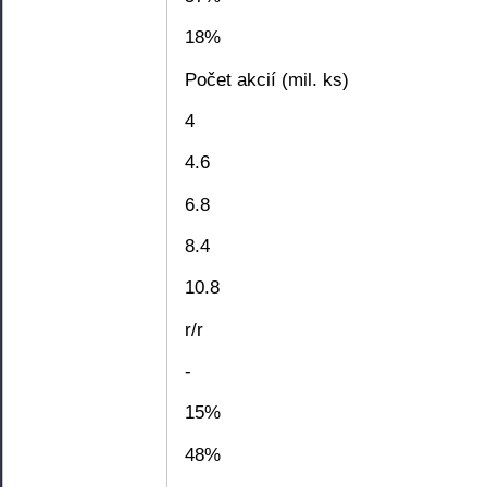
18%
Počet akcií (mil. ks)
4
4.6
6.8
8.4
10.8
r/r
-
15%
48%