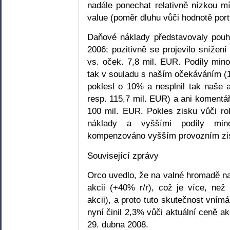
nadále ponechat relativně nízkou m
value (poměr dluhu vůči hodnotě portf
Daňové náklady představovaly pouh
2006; pozitivně se projevilo sníže
vs. oček. 7,8 mil. EUR. Podíly min
tak v souladu s naším očekáváním (1
poklesl o 10% a nesplnil tak naše 
resp. 115,7 mil. EUR) a ani komentá
100 mil. EUR. Pokles zisku vůči ro
náklady a vyššími podíly min
kompenzováno vyšším provozním zis
Související zprávy
Orco uvedlo, že na valné hromadě n
akcii (+40% r/r), což je více, než
akcii), a proto tuto skutečnost vní
nyní činil 2,3% vůči aktuální ceně a
29. dubna 2008.