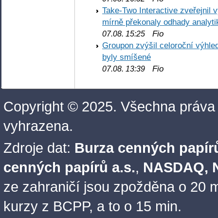
Take-Two Interactive zveřejnil 
mírně překonaly odhady analyti
Fio
07.08. 15:25
Groupon zvýšil celoroční výhl
byly smíšené
Fio
07.08. 13:39
Copyright © 2025. Všechna práva
vyhrazena.
Zdroje dat:
Burza cenných papírů
cenných papírů a.s.
,
NASDAQ, N
ze zahraničí jsou zpožděna o 20 m
kurzy z BCPP, a to o 15 min.