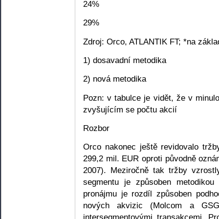
24%
29%
Zdroj: Orco, ATLANTIK FT; *na zákla
1) dosavadní metodika
2) nová metodika
Pozn: v tabulce je vidět, že v minulo
zvyšujícím se počtu akcií
Rozbor
Orco nakonec ještě revidovalo tržb
299,2 mil. EUR oproti původně ozn
2007). Meziročně tak tržby vzrost
segmentu je způsoben metodikou 
pronájmu je rozdíl způsoben podh
nových akvizic (Molcom a GSG)
intersegmentovými transakcemi. P