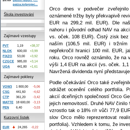
paiza.io/projec...
Orco dnes v podvečer zveřejnil
Škola investování
oznámené tržby byly překvapivě rev
EUR na 299,2 mil. EUR). Dle naš
nahoru i původní odhad NAV na akci
vs. oček. 108 EUR). Čistý zisk bez 
Zajímavé vzestupy
naším (106,5 mil. EUR) i tržním
PVT
1,19
+38,37
nepřekročil hranici 100 mil. EUR, j
NLOK
600,00
+3,99
FIXZO
53,00
+3,92
roku. Orco rovněž oznámilo, že na 
CZGCE
985,00
+3,14
výši 1,4 EUR na akcii (vs. oček. 1,
UQA
441,80
+1,61
Navržená dividenda nyní představuj
Zajímavé poklesy
Podle očekávání Orco také zveřejnil
VOW3
1 800,00
-5,06
odrážet ocenění celého portfolia. 
CSG
441,60
-4,62
akcií dceřiných společností Orco G
CTP
361,20
-3,42
MATTE
18 600,00
-3,13
jejich nemovitostí. Druhé NAV činilo
PEN
6,40
-3,03
vzrostlo tak o 18% r/r vůči 77,9 EUR
slov Orco mělo reprezentovat reali
Kurzovní lístek
portfolia). Vzhledem k tomu, že inve
EUR
24,265
-0,22