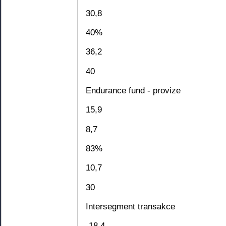
30,8
40%
36,2
40
Endurance fund - provize
15,9
8,7
83%
10,7
30
Intersegment transakce
-18,4