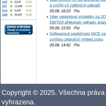
HUF
6,679
+0,01
a zvýšil cíl zpětných odkupů
JPY
13,288
+0,44
Fio
PLN
5,618
+0,01
05.08. 16:23
USD
20,937
+0,38
Uber reportoval výsledky za 2Q,
EBITDA překonaly odhady analy
Fio
05.08. 15:55
Softwarová společnost NiCE ve
zvýšila celoroční výhled zisku
Fio
05.08. 14:42
Copyright © 2025. Všechna práva
vyhrazena.