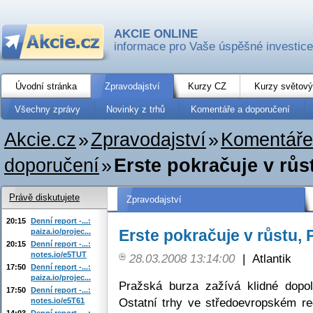
AKCIE ONLINE
informace pro Vaše úspěšné investice
Úvodní stránka
Zpravodajství
Kurzy CZ
Kurzy světový
Všechny zprávy
Novinky z trhů
Komentáře a doporučení
Akcie.cz
»
Zpravodajství
»
Komentáře
doporučení
»
Erste pokračuje v rů
Právě diskutujete
Zpravodajství
20:15
Denní report -...:
Erste pokračuje v růstu
paiza.io/projec...
20:15
Denní report -...:
notes.io/e5TUT
28.03.2008 13:14:00
|
Atlantik
17:50
Denní report -...:
paiza.io/projec...
Pražská burza zažívá klidné dopo
17:50
Denní report -...:
Ostatní trhy ve středoevropském re
notes.io/e5T61
14:03
Denní report -...: