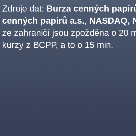
Zdroje dat:
Burza cenných papírů
cenných papírů a.s.
,
NASDAQ, N
ze zahraničí jsou zpožděna o 20 m
kurzy z BCPP, a to o 15 min.