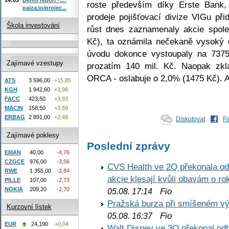
roste především díky Erste Bank,
paiza.io/projec...
prodeje pojišťovací divize VIGu př
Škola investování
růst dnes zaznamenaly akcie spole
Kč), ta oznámila nečekaně vysoký č
úvodu dokonce vystoupaly na 7375
Zajímavé vzestupy
prozatím 140 mil. Kč. Naopak zkl
ORCA - oslabuje o 2,0% (1475 Kč). Akt
ATS
3 596,00
+15,85
KGH
1 942,60
+3,98
FACC
423,50
+3,93
MACIN
158,50
+3,59
ERBAG
2 891,00
+2,48
Diskutovat
F
Zajímavé poklesy
Poslední zprávy
EMAN
40,00
-4,76
CZGCE
976,00
-3,56
CVS Health ve 2Q překonala odh
RWE
1 355,00
-2,84
akcie klesají kvůli obavám o ro
PILLE
107,00
-2,73
NOKIA
209,20
-2,70
Fio
05.08. 17:14
Pražská burza při smíšeném výv
Kurzovní lístek
Fio
05.08. 16:37
EUR
24,190
+0,04
Walt Disney ve 3Q překonal odha