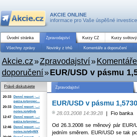
AKCIE ONLINE
informace pro Vaše úspěšné investice
Úvodní stránka
Zpravodajství
Kurzy CZ
Kurzy světový
Všechny zprávy
Novinky z trhů
Komentáře a doporučení
Akcie.cz
»
Zpravodajství
»
Komentáře
doporučení
»
EUR/USD v pásmu 1,5
Právě diskutujete
Zpravodajství
20:33
Denní report -...:
EUR/USD v pásmu 1,5730 
paiza.io/projec...
20:33
Denní report -...:
notes.io/e6iyb
28.03.2008 14:39:28
|
Fio banka
12:47
Denní report -...:
paiza.io/projec...
Od 26.3.2008 se měnový pár EUR/U
12:46
Denní report -...:
jedním směrem. EUR/USD se tak poh
notes.io/e6yWX
20:09
Denní report -...: