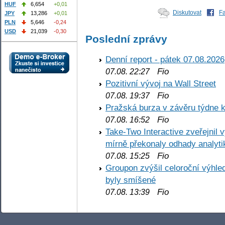
HUF
6,654
+0,01
Diskutovat
F
JPY
13,286
+0,01
PLN
5,646
-0,24
USD
21,039
-0,30
Poslední zprávy
Denní report - pátek 07.08.2026
Fio
07.08. 22:27
Pozitivní vývoj na Wall Street
Fio
07.08. 19:37
Pražská burza v závěru týdne k
Fio
07.08. 16:52
Take-Two Interactive zveřejnil 
mírně překonaly odhady analyti
Fio
07.08. 15:25
Groupon zvýšil celoroční výhl
byly smíšené
Fio
07.08. 13:39