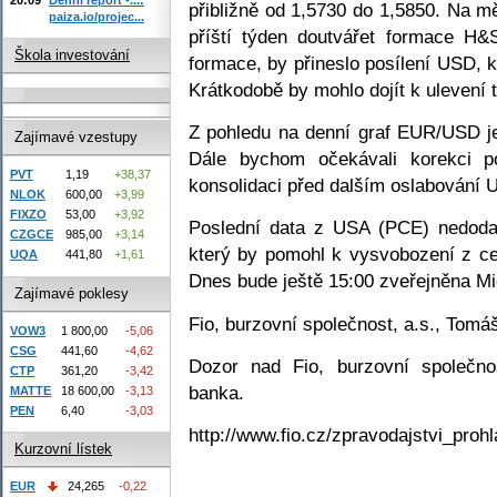
přibližně od 1,5730 do 1,5850. Na
paiza.io/projec...
příští týden doutvářet formace H
Škola investování
formace, by přineslo posílení USD, k
Krátkodobě by mohlo dojít k ulevení
Z pohledu na denní graf EUR/USD j
Zajímavé vzestupy
Dále bychom očekávali korekci po
PVT
1,19
+38,37
konsolidaci před dalším oslabování 
NLOK
600,00
+3,99
FIXZO
53,00
+3,92
Poslední data z USA (PCE) nedoda
CZGCE
985,00
+3,14
který by pomohl k vysvobození z c
UQA
441,80
+1,61
Dnes bude ještě 15:00 zveřejněna Mi
Zajímavé poklesy
Fio, burzovní společnost, a.s., Tomáš
VOW3
1 800,00
-5,06
CSG
441,60
-4,62
Dozor nad Fio, burzovní společno
CTP
361,20
-3,42
banka.
MATTE
18 600,00
-3,13
PEN
6,40
-3,03
http://www.fio.cz/zpravodajstvi_prohl
Kurzovní lístek
EUR
24,265
-0,22