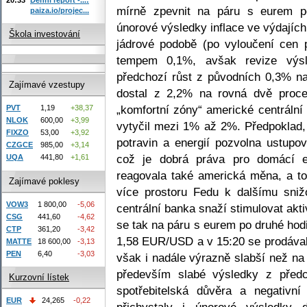
mírně zpevnit na páru s eurem po
paiza.io/projec...
únorové výsledky inflace ve výdajích
Škola investování
jádrové podobě (po vyloučení cen p
tempem 0,1%, avšak revize výsl
předchozí růst z původních 0,3% n
Zajímavé vzestupy
dostal z 2,2% na rovná dvě proce
„komfortní zóny“ americké centrální
PVT
1,19
+38,37
NLOK
600,00
+3,99
vytyčil mezi 1% až 2%. Předpoklad,
FIXZO
53,00
+3,92
potravin a energií pozvolna ustupo
CZGCE
985,00
+3,14
což je dobrá práva pro domácí e
UQA
441,80
+1,61
reagovala také americká měna, a to 
Zajímavé poklesy
více prostoru Fedu k dalšímu sni
VOW3
1 800,00
-5,06
centrální banka snaží stimulovat akt
CSG
441,60
-4,62
se tak na páru s eurem po druhé hodi
CTP
361,20
-3,42
1,58 EUR/USD a v 15:20 se prodáva
MATTE
18 600,00
-3,13
PEN
6,40
-3,03
však i nadále výrazně slabší než n
především slabé výsledky z předc
Kurzovní lístek
spotřebitelská důvěra a negativn
EUR
24,265
-0,22
přichystaly i únorové výsledky 