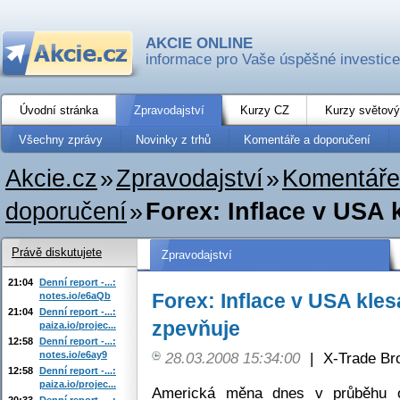
AKCIE ONLINE
informace pro Vaše úspěšné investice
Úvodní stránka
Zpravodajství
Kurzy CZ
Kurzy světový
Všechny zprávy
Novinky z trhů
Komentáře a doporučení
Akcie.cz
»
Zpravodajství
»
Komentáře
doporučení
»
Forex: Inflace v USA 
Právě diskutujete
Zpravodajství
21:04
Denní report -...:
Forex: Inflace v USA kles
notes.io/e6aQb
21:04
Denní report -...:
zpevňuje
paiza.io/projec...
12:58
Denní report -...:
notes.io/e6ay9
28.03.2008 15:34:00
|
X-Trade Br
12:58
Denní report -...:
paiza.io/projec...
Americká měna dnes v průběhu o
20:33
Denní report -...: