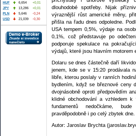
HUF
6,654
+0,01
dlouhodobé spotřeby. Nijak přízn
JPY
13,286
+0,01
výraznější růst americké měny, při
PLN
5,646
-0,24
USD
21,039
-0,30
přišla na řadu dnes odpoledne. Podl
USA tempem 0,5%, výdaje na osobn
0,1%, což představuje po odečtení
podporuje spekulace na pokračujíc
výdajů, které jsou hlavním motorem 
Dolaru se dnes částečně daří likvid
jenem, kde se v 15:20 prodávala 
libře, kterou poslaly v ranních hodi
bydlením, když se březnové ceny 
dvojnásobně oproti předpovědím ana
klidné obchodování a vzhledem k t
fundamentů nedočkáme, bude ni
pravděpodobně i po celý zbytek dne.
Autor: Jaroslav Brychta (jaroslav.br