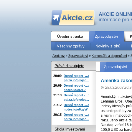
AKCIE ONLIN
informace pro 
Úvodní stránka
Zpravodajství
K
Všechny zprávy
Novinky z trhů
Akcie.cz
»
Zpravodajství
»
Komentáře a doporučení
»
Právě diskutujete
Zpravodajství
20:09
Denní report -...:
Amerika zakon
paiza.io/projec...
20:09
Denní report -...:
28.03.2008 20:3
notes.io/e6rL7
21:13
Denní report -...:
Americkým akciový
paiza.io/projec...
Lehman Bros.. Obav
21:12
Denní report -...:
indexy klesají v p
notes.io/e6qyW
osobní spotřeby za 
20:15
Denní report -...:
si všiml i maloobcho
paiza.io/projec...
roku. Jeho akcie t
Nasdaq ztrácí 16 b
Škola investování
105,6 USD za barel 