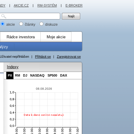
NDY
|
AKCIE.CZ
|
RM-SYSTÉM
|
E-BROKER
akcie
články
diskuze
Rádce investora
Moje akcie
alýzy
Uživatel nepřihlášen
|
Přihlásit se
|
Zaregistrovat se
Indexy
PX
RM
DJ
NASDAQ
SP500
DAX
08.08.2026