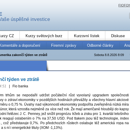
FIOFO
E
Vaše úspěšné investice
urzy CZ
Kurzy světových burz
Kurzovní lístek
Diskuse
Komentáře a doporučení
Firemní zprávy
Odborné články
An
Amerika zakončí týden ve ztrátě
Sobota 8.8.2026 8:09
čí týden ve ztrátě
4:51
|
Fio banka
m trhům se nepodařil udržet počáteční růst vyvolaný upgradem společnosti
y o zdraví ekonomiky v pozdějších hodinách převážily a všechny hlavní akciové
růměru o 0,75 %. Úvahy nad výkonností ekonomiky podpořila zveřejněná nízká míra
únor, která vzrostla nejméně za více než rok. Že mají američané hlouběji do kapsy
dní řetězec J. C. Penney, jež snížil prognózu tržeb a zisku pro 1. kvartál letošního
ak reagují oslabením o 7% na 37,50 USD. Pod tlakem jsou též technologie, index
., což představuje 0,7%. Po předchozích růstech oslabuje též americká ropa na
a s ní i energetické tituly (XOM -1,13%).