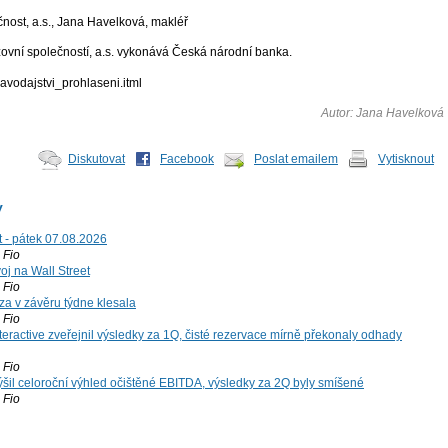
čnost, a.s., Jana Havelková, makléř
zovní společností, a.s. vykonává Česká národní banka.
ravodajstvi_prohlaseni.itml
Autor: Jana Havelková
Diskutovat
Facebook
Poslat emailem
Vytisknout
y
t - pátek 07.08.2026
Fio
voj na Wall Street
Fio
za v závěru týdne klesala
Fio
teractive zveřejnil výsledky za 1Q, čisté rezervace mírně překonaly odhady
Fio
šil celoroční výhled očištěné EBITDA, výsledky za 2Q byly smíšené
Fio