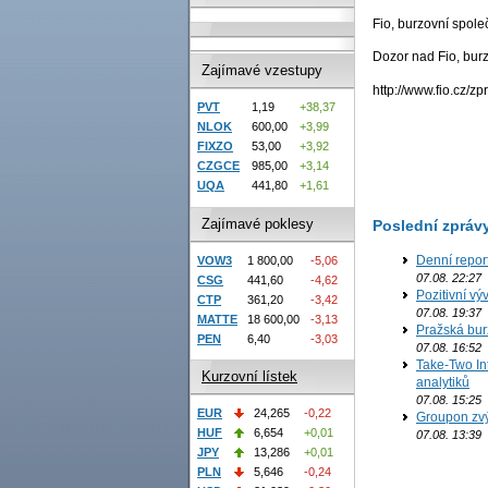
Fio, burzovní spole
Dozor nad Fio, bur
Zajímavé vzestupy
http://www.fio.cz/zp
PVT
1,19
+38,37
NLOK
600,00
+3,99
FIXZO
53,00
+3,92
CZGCE
985,00
+3,14
UQA
441,80
+1,61
Zajímavé poklesy
Poslední zpráv
Denní repor
VOW3
1 800,00
-5,06
07.08. 22:27
CSG
441,60
-4,62
Pozitivní vý
CTP
361,20
-3,42
07.08. 19:37
MATTE
18 600,00
-3,13
Pražská bur
PEN
6,40
-3,03
07.08. 16:52
Take-Two In
Kurzovní lístek
analytiků
07.08. 15:25
EUR
24,265
-0,22
Groupon zvý
HUF
6,654
+0,01
07.08. 13:39
JPY
13,286
+0,01
PLN
5,646
-0,24