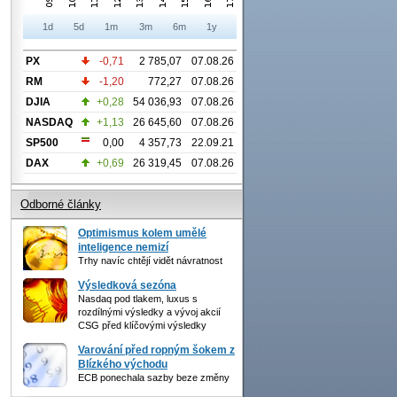
1d
5d
1m
3m
6m
1y
PX
-0,71
2 785,07
07.08.26
RM
-1,20
772,27
07.08.26
DJIA
+0,28
54 036,93
07.08.26
NASDAQ
+1,13
26 645,60
07.08.26
SP500
0,00
4 357,73
22.09.21
DAX
+0,69
26 319,45
07.08.26
Odborné články
Optimismus kolem umělé
inteligence nemizí
Trhy navíc chtějí vidět návratnost
Výsledková sezóna
Nasdaq pod tlakem, luxus s
rozdílnými výsledky a vývoj akcií
CSG před klíčovými výsledky
Varování před ropným šokem z
Blízkého východu
ECB ponechala sazby beze změny