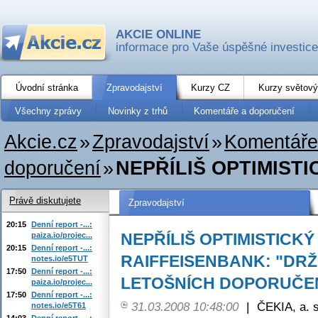
AKCIE ONLINE
informace pro Vaše úspěšné investice
Úvodní stránka
Zpravodajství
Kurzy CZ
Kurzy světový
Všechny zprávy
Novinky z trhů
Komentáře a doporučení
Akcie.cz
»
Zpravodajství
»
Komentáře
doporučení
»
NEPŘÍLIŠ OPTIMISTI
Právě diskutujete
Zpravodajství
20:15
Denní report -...:
NEPŘÍLIŠ OPTIMISTICKÝ
paiza.io/projec...
20:15
Denní report -...:
RAIFFEISENBANK: "DRŽ
notes.io/e5TUT
17:50
Denní report -...:
LETOŠNÍCH DOPORUČE
paiza.io/projec...
17:50
Denní report -...:
31.03.2008 10:48:00
|
ČEKIA, a. s
notes.io/e5T61
14:03
Denní report -...: