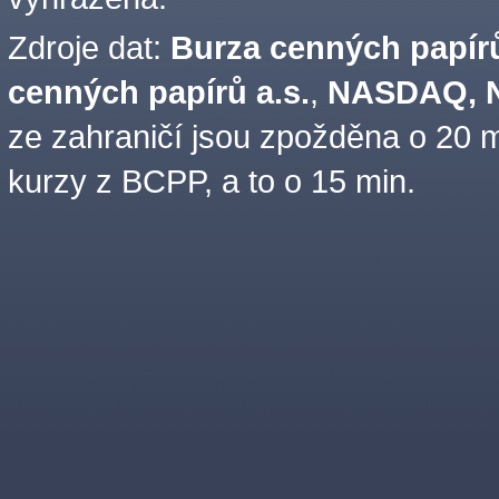
Zdroje dat:
Burza cenných papírů
cenných papírů a.s.
,
NASDAQ, N
ze zahraničí jsou zpožděna o 20 m
kurzy z BCPP, a to o 15 min.