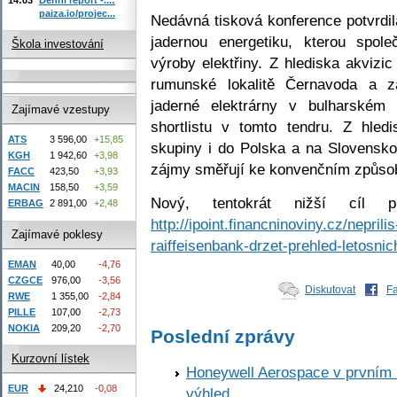
paiza.io/projec...
Nedávná tisková konference potvrdil
jadernou energetiku, kterou spole
Škola investování
výroby elektřiny. Z hlediska akvizi
rumunské lokalitě Černavoda a za
jaderné elektrárny v bulharském
Zajímavé vzestupy
shortlistu v tomto tendru. Z hled
ATS
3 596,00
+15,85
skupiny i do Polska a na Slovensko
KGH
1 942,60
+3,98
zájmy směřují ke konvenčním způsob
FACC
423,50
+3,93
MACIN
158,50
+3,59
Nový, tentokrát nižší cíl
ERBAG
2 891,00
+2,48
http://ipoint.financninoviny.cz/nepril
Zajímavé poklesy
raiffeisenbank-drzet-prehled-letosni
EMAN
40,00
-4,76
CZGCE
976,00
-3,56
Diskutovat
F
RWE
1 355,00
-2,84
PILLE
107,00
-2,73
NOKIA
209,20
-2,70
Poslední zprávy
Kurzovní lístek
Honeywell Aerospace v prvním re
EUR
24,210
-0,08
výhled