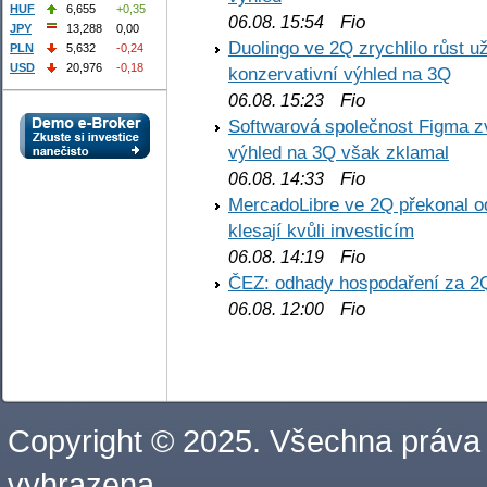
HUF
6,655
+0,35
Fio
06.08. 15:54
JPY
13,288
0,00
Duolingo ve 2Q zrychlilo růst už
PLN
5,632
-0,24
USD
20,976
-0,18
konzervativní výhled na 3Q
Fio
06.08. 15:23
Softwarová společnost Figma z
výhled na 3Q však zklamal
Fio
06.08. 14:33
MercadoLibre ve 2Q překonal od
klesají kvůli investicím
Fio
06.08. 14:19
ČEZ: odhady hospodaření za 2
Fio
06.08. 12:00
Copyright © 2025. Všechna práva
vyhrazena.