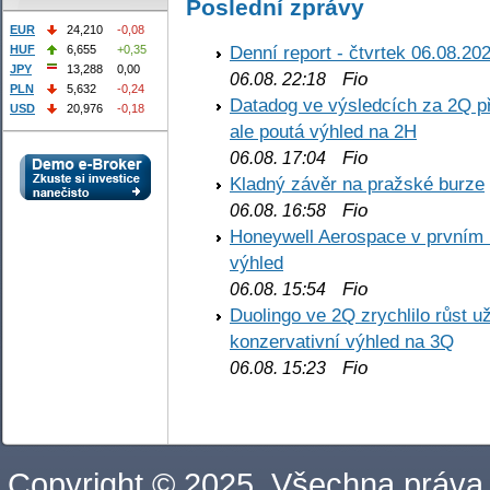
Poslední zprávy
EUR
24,210
-0,08
Denní report - čtvrtek 06.08.20
HUF
6,655
+0,35
JPY
13,288
0,00
Fio
06.08. 22:18
PLN
5,632
-0,24
Datadog ve výsledcích za 2Q př
USD
20,976
-0,18
ale poutá výhled na 2H
Fio
06.08. 17:04
Kladný závěr na pražské burze
Fio
06.08. 16:58
Honeywell Aerospace v prvním re
výhled
Fio
06.08. 15:54
Duolingo ve 2Q zrychlilo růst už
konzervativní výhled na 3Q
Fio
06.08. 15:23
Copyright © 2025. Všechna práva