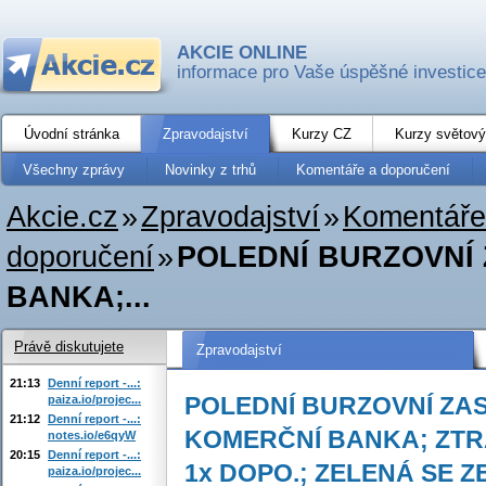
AKCIE ONLINE
informace pro Vaše úspěšné investice
Úvodní stránka
Zpravodajství
Kurzy CZ
Kurzy světový
Všechny zprávy
Novinky z trhů
Komentáře a doporučení
Akcie.cz
»
Zpravodajství
»
Komentáře
doporučení
»
POLEDNÍ BURZOVNÍ
BANKA;...
Právě diskutujete
Zpravodajství
21:13
Denní report -...:
POLEDNÍ BURZOVNÍ ZA
paiza.io/projec...
21:12
Denní report -...:
KOMERČNÍ BANKA; ZTR
notes.io/e6qyW
20:15
Denní report -...:
1x DOPO.; ZELENÁ SE Z
paiza.io/projec...