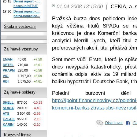
20:15
Denní report -...:
01.04.2008 13:15:00
|
ČEKIA, a. s
notes.io/e5TUT
17:50
Denní report -...:
paiza.io/projec...
Pražská burza dnes pohledem inde
když většina titulů SPADu se n
Škola investování
královnou je dnes Komerční banka, 
analytici Merrill Lynch, kteří titu
preferovaných akcií, titul přidává té
Zajímavé vzestupy
Sentiment vůči Erste, která je spíš
EMAN
43,00
+7,50
DETEL
710,00
+6,61
dnes nevypadá katastroficky, pře
PRAPM
228,00
+5,56
oznámila odpis aktiv za 19 miliar
VIG
1 797,00
+5,09
balíku hypoztrát i Deutsche Bank, trh
RBI
1 575,50
+4,61
Zajímavé poklesy
Polední burzovní děn
http://ipoint.financninoviny.cz/poled
SHELL
877,00
-10,33
komercni-banka-ztrata-ubs-nevzrusil
NOKIA
200,00
-4,40
ATS
3 504,00
-2,56
CZGCE
955,00
-2,15
Diskutovat
F
KARIN
140,00
-2,10
Kurzovní lístek