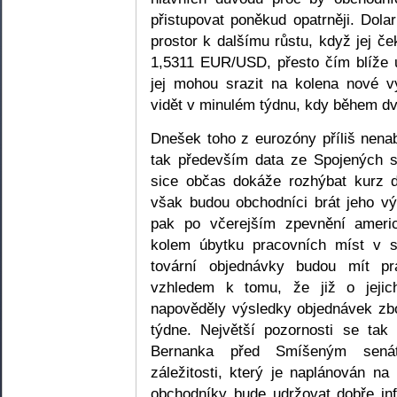
přistupovat poněkud opatrněji. Dol
prostor k dalšímu růstu, když jej če
1,5311 EUR/USD, přesto čím blíže u
jej mohou srazit na kolena nové v
vidět v minulém týdnu, kdy během dvo
Dnešek toho z eurozóny příliš nena
tak především data ze Spojených s
sice občas dokáže rozhýbat kurz d
však budou obchodníci brát jeho vý
pak po včerejším zpevnění ameri
kolem úbytku pracovních míst v 
tovární objednávky budou mít p
vzhledem k tomu, že již o jeji
napověděly výsledky objednávek zb
týdne. Největší pozornosti se tak
Bernanka před Smíšeným sená
záležitosti, který je naplánován na 
obchodníky bude udržovat dobře in