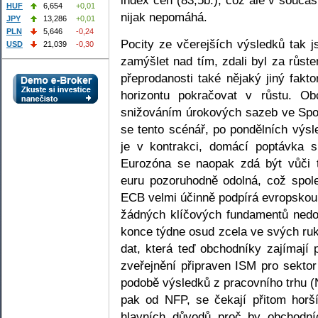
HUF
6,654
+0,01
nijak nepomáhá.
JPY
13,286
+0,01
PLN
5,646
-0,24
Pocity ze včerejších výsledků tak 
USD
21,039
-0,30
zamýšlet nad tím, zdali byl za růst
přeprodanosti také nějaký jiný fakt
horizontu pokračovat v růstu. Ob
snižováním úrokových sazeb ve Spo
se tento scénář, po pondělních výsl
je v kontrakci, domácí poptávka s
Eurozóna se naopak zdá být vůči 
euru pozoruhodně odolná, což společ
ECB velmi účinně podpírá evropskou 
žádných klíčových fundamentů ned
konce týdne osud zcela ve svých ru
dat, která teď obchodníky zajímají 
zveřejnění připraven ISM pro sekto
podobě výsledků z pracovního trhu 
pak od NFP, se čekají přitom horš
hlavních důvodů proč by obchodní