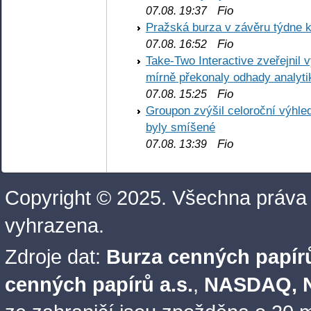
Fio
07.08. 19:37
Pražská burza v závěru týdne k
Fio
07.08. 16:52
Take-Two Interactive zveřejnil 
mírně překonaly odhady analyti
Fio
07.08. 15:25
Groupon zvýšil celoroční výhl
byly smíšené
Fio
07.08. 13:39
Copyright © 2025. Všechna práva
vyhrazena.
Zdroje dat:
Burza cenných papírů
cenných papírů a.s.
,
NASDAQ, N