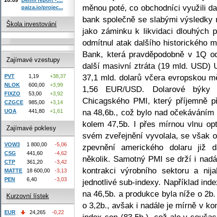
měnou poté, co obchodníci využili d
paiza.io/projec...
bank společně se slabými výsledky
Škola investování
jako záminku k likvidaci dlouhých p
odmítnul atak dalšího historického
Bank, která pravděpodobně v 1Q od
Zajímavé vzestupy
další masivní ztráta (19 mld. USD) U
37,1 mld. dolarů včera evropskou mě
PVT
1,19
+38,37
NLOK
600,00
+3,99
1,56 EUR/USD. Dolarové býky v
FIXZO
53,00
+3,92
Chicagského PMI, který příjemně p
CZGCE
985,00
+3,14
na 48,6b., což bylo nad očekáváním a
UQA
441,80
+1,61
kolem 47,5b. I přes mírnou vlnu opt
Zajímavé poklesy
svém zveřejnění vyvolala, se však o
VOW3
1 800,00
-5,06
zpevnění amerického dolaru již 
CSG
441,60
-4,62
několik. Samotný PMI se drží i nadá
CTP
361,20
-3,42
kontrakci výrobního sektoru a nija
MATTE
18 600,00
-3,13
PEN
6,40
-3,03
jednotlivé sub-indexy. Například ind
na 46,5b. a produkce byla níže o 2b.
Kurzovní lístek
o 3,2b., avšak i nadále je mírně v ko
EUR
24,265
-0,22
index cen (83,5b.), což ale v souč