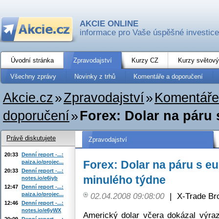
AKCIE ONLINE
informace pro Vaše úspěšné investice
Úvodní stránka
Zpravodajství
Kurzy CZ
Kurzy světový
Všechny zprávy
Novinky z trhů
Komentáře a doporučení
Akcie.cz
»
Zpravodajství
»
Komentáře
doporučení
»
Forex: Dolar na páru s
Právě diskutujete
Zpravodajství
20:33
Denní report -...:
Forex: Dolar na páru s eu
paiza.io/projec...
20:33
Denní report -...:
minulého týdne
notes.io/e6iyb
12:47
Denní report -...:
paiza.io/projec...
02.04.2008 09:08:00
|
X-Trade Br
12:46
Denní report -...:
notes.io/e6yWX
Americký dolar včera dokázal výra
20:09
Denní report -...: