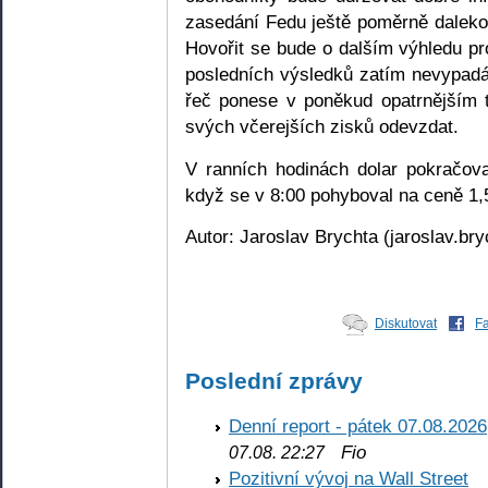
zasedání Fedu ještě poměrně daleko
Hovořit se bude o dalším výhledu p
posledních výsledků zatím nevypadá 
řeč ponese v poněkud opatrnějším
svých včerejších zisků odevzdat.
V ranních hodinách dolar pokračov
když se v 8:00 pohyboval na ceně 
Autor: Jaroslav Brychta (jaroslav.br
Diskutovat
F
Poslední zprávy
Denní report - pátek 07.08.2026
Fio
07.08. 22:27
Pozitivní vývoj na Wall Street