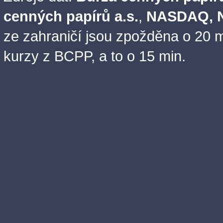
cenných papírů a.s.
,
NASDAQ, N
ze zahraničí jsou zpožděna o 20 m
kurzy z BCPP, a to o 15 min.