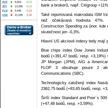
HUF
6,654
+0,01
bank a brokerů, např. Citigroup +1
JPY
13,286
+0,01
PLN
5,646
-0,24
Také reportovaná makrodata ISM Ind
USD
21,039
-0,30
než očekávaná hodnota 47%. C
Construction Spending za únor, kde 
skutečnost jen -0,3%.
Hlavní US akciové indexy tedy mají p
Blue chips index Dow Jones Indust
bodů (+391,47 bodů, resp. +3,19%) 
JP Morgan (JPM), AIG a American
FLOP 3 obsahuje pouze 2 ak
Communications (SBC).
Technologicky založený index Nasd
2362,75 bodů (+83,65 bodů, resp. +3
Širší index Standard and Poor´s 500
(+47,48 bodů, resp. +3,59%).