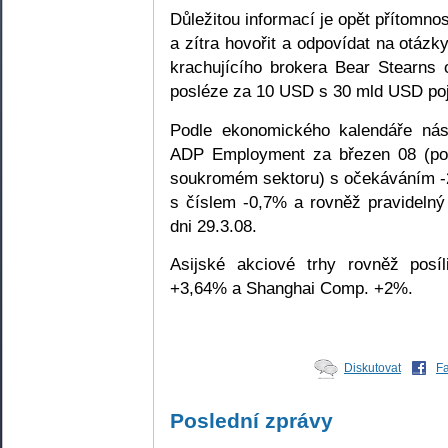
Důležitou informací je opět přítomn
a zítra hovořit a odpovídat na otázk
krachujícího brokera Bear Stearn
posléze za 10 USD s 30 mld USD poj
Podle ekonomického kalendáře nás
ADP Employment za březen 08 (poč
soukromém sektoru) s očekáváním -2
s číslem -0,7% a rovněž pravidelný
dni 29.3.08.
Asijské akciové trhy rovněž posí
+3,64% a Shanghai Comp. +2%.
Diskutovat
F
Poslední zprávy