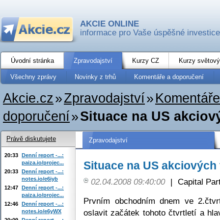
AKCIE ONLINE
informace pro Vaše úspěšné investice
Úvodní stránka
Zpravodajství
Kurzy CZ
Kurzy světový
Všechny zprávy
Novinky z trhů
Komentáře a doporučení
Akcie.cz
»
Zpravodajství
»
Komentáře
doporučení
»
Situace na US akciový
Právě diskutujete
Zpravodajství
20:33
Denní report -...:
Situace na US akciových 
paiza.io/projec...
20:33
Denní report -...:
notes.io/e6iyb
02.04.2008 09:40:00
|
Capital Part
12:47
Denní report -...:
paiza.io/projec...
Prvním obchodním dnem ve 2.čtvrtl
12:46
Denní report -...:
oslavit začátek tohoto čtvrtletí a hl
notes.io/e6yWX
20:09
Denní report -...: