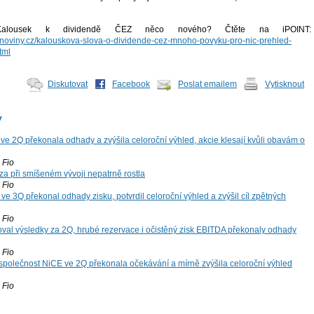
 Kalousek k dividendě ČEZ něco nového? Čtěte na iPOINT:
cninoviny.cz/kalouskova-slova-o-dividende-cez-mnoho-povyku-pro-nic-prehled-
tml
Diskutovat
Facebook
Poslat emailem
Vytisknout
y
ve 2Q překonala odhady a zvýšila celoroční výhled, akcie klesají kvůli obavám o
Fio
za při smíšeném vývoji nepatrně rostla
Fio
ve 3Q překonal odhady zisku, potvrdil celoroční výhled a zvýšil cíl zpětných
Fio
oval výsledky za 2Q, hrubé rezervace i očistěný zisk EBITDA překonaly odhady
Fio
společnost NiCE ve 2Q překonala očekávání a mírně zvýšila celoroční výhled
Fio