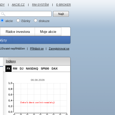
NDY
|
AKCIE.CZ
|
RM-SYSTÉM
|
E-BROKER
akcie
články
diskuze
Rádce investora
Moje akcie
alýzy
Uživatel nepřihlášen
|
Přihlásit se
|
Zaregistrovat se
Indexy
PX
RM
DJ
NASDAQ
SP500
DAX
06.08.2026