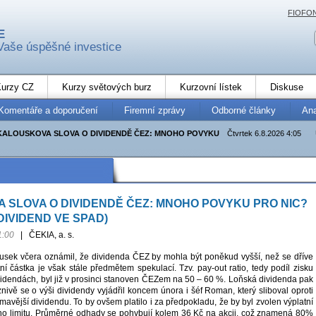
FIOFO
E
Vaše úspěšné investice
urzy CZ
Kurzy světových burz
Kurzovní lístek
Diskuse
Komentáře a doporučení
Firemní zprávy
Odborné články
An
KALOUSKOVA SLOVA O DIVIDENDĚ ČEZ: MNOHO POVYKU
Čtvrtek 6.8.2026 4:05
 SLOVA O DIVIDENDĚ ČEZ: MNOHO POVYKU PRO NIC?
DIVIDEND VE SPAD)
1:00
|
ČEKIA, a. s.
lousek včera oznámil, že dividenda ČEZ by mohla být poněkud vyšší, než se dříve
í částka je však stále předmětem spekulací. Tzv. pay-out ratio, tedy podíl zisku
idendách, byl již v prosinci stanoven ČEZem na 50 – 60 %. Loňská dividenda pak
nivě se o výši dividendy vyjádřil koncem února i šéf Roman, který sliboval oproti
mavější dividendu. To by ovšem platilo i za předpokladu, že by byl zvolen výplatní
ho limitu. Průměrné odhady se pohybují kolem 36 Kč na akcii, což znamená 80%