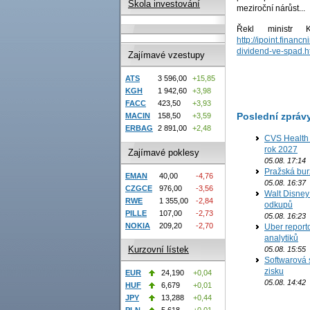
Škola investování
meziroční nárůst...
Řekl ministr
http://ipoint.finan
dividend-ve-spad.h
Zajímavé vzestupy
ATS
3 596,00
+15,85
KGH
1 942,60
+3,98
FACC
423,50
+3,93
Poslední zpráv
MACIN
158,50
+3,59
ERBAG
2 891,00
+2,48
CVS Health 
rok 2027
Zajímavé poklesy
05.08. 17:14
Pražská bur
EMAN
40,00
-4,76
05.08. 16:37
CZGCE
976,00
-3,56
Walt Disney 
RWE
1 355,00
-2,84
odkupů
PILLE
107,00
-2,73
05.08. 16:23
NOKIA
209,20
-2,70
Uber report
analytiků
Kurzovní lístek
05.08. 15:55
Softwarová 
zisku
EUR
24,190
+0,04
05.08. 14:42
HUF
6,679
+0,01
JPY
13,288
+0,44