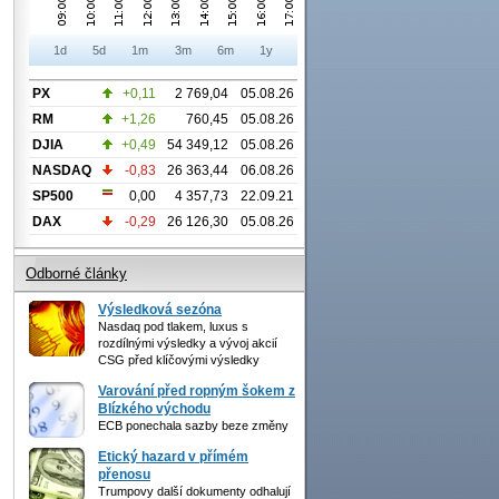
1d
5d
1m
3m
6m
1y
PX
+0,11
2 769,04
05.08.26
RM
+1,26
760,45
05.08.26
DJIA
+0,49
54 349,12
05.08.26
NASDAQ
-0,83
26 363,44
06.08.26
SP500
0,00
4 357,73
22.09.21
DAX
-0,29
26 126,30
05.08.26
Odborné články
Výsledková sezóna
Nasdaq pod tlakem, luxus s
rozdílnými výsledky a vývoj akcií
CSG před klíčovými výsledky
Varování před ropným šokem z
Blízkého východu
ECB ponechala sazby beze změny
Etický hazard v přímém
přenosu
Trumpovy další dokumenty odhalují