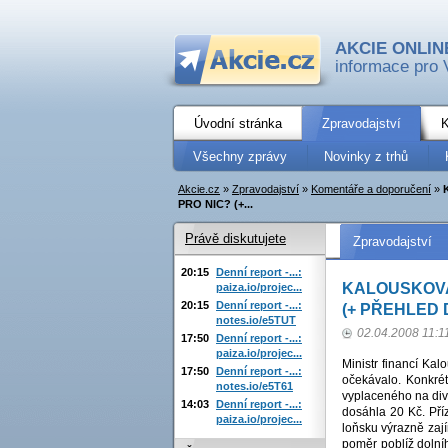
AKCIE ONLIN
informace pro 
Úvodní stránka
Zpravodajství
K
Všechny zprávy
Novinky z trhů
Akcie.cz
»
Zpravodajství
»
Komentáře a doporučení
»
PRO NIC? (+...
Právě diskutujete
Zpravodajství
20:15
Denní report -...:
KALOUSKOVA
paiza.io/projec...
20:15
Denní report -...:
(+ PŘEHLED 
notes.io/e5TUT
02.04.2008 11:1
17:50
Denní report -...:
paiza.io/projec...
Ministr financí Ka
17:50
Denní report -...:
očekávalo. Konkrétn
notes.io/e5T61
vyplaceného na div
14:03
Denní report -...:
dosáhla 20 Kč. Příz
paiza.io/projec...
loňsku výrazně zají
poměr poblíž dolní