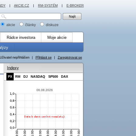
NDY
|
AKCIE.CZ
|
RM-SYSTÉM
|
E-BROKER
akcie
články
diskuze
Rádce investora
Moje akcie
alýzy
Uživatel nepřihlášen
|
Přihlásit se
|
Zaregistrovat se
Indexy
PX
RM
DJ
NASDAQ
SP500
DAX
06.08.2026