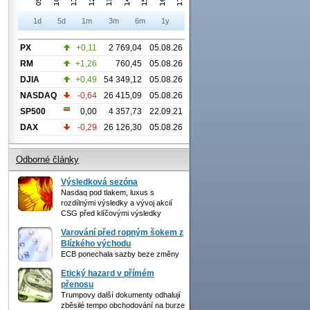
1d
5d
1m
3m
6m
1y
PX
+0,11
2 769,04
05.08.26
RM
+1,26
760,45
05.08.26
DJIA
+0,49
54 349,12
05.08.26
NASDAQ
-0,64
26 415,09
05.08.26
SP500
0,00
4 357,73
22.09.21
DAX
-0,29
26 126,30
05.08.26
Odborné články
Výsledková sezóna
Nasdaq pod tlakem, luxus s
rozdílnými výsledky a vývoj akcií
CSG před klíčovými výsledky
Varování před ropným šokem z
Blízkého východu
ECB ponechala sazby beze změny
Etický hazard v přímém
přenosu
Trumpovy další dokumenty odhalují
zběsilé tempo obchodování na burze