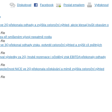
Diskutovat
Facebook
Poslat emailem
Vytisknout
y
ve 2Q překonala odhady a zvýšila celoroční výhled, akcie klesají kvůli obavám o
Fio
za při smíšeném vývoji nepatrně rostla
Fio
ve 3Q překonal odhady zisku, potvrdil celoroční výhled a zvýšil cíl zpětných
Fio
oval výsledky za 2Q, hrubé rezervace i očistěný zisk EBITDA překonaly odhady
Fio
společnost NiCE ve 2Q překonala očekávání a mírně zvýšila celoroční výhled
Fio