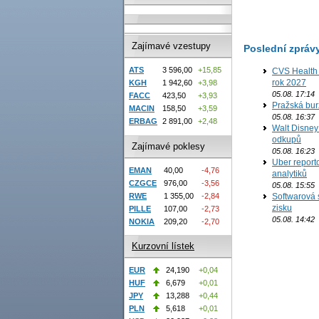
Zajímavé vzestupy
Poslední zpráv
ATS
3 596,00
+15,85
CVS Health 
rok 2027
KGH
1 942,60
+3,98
05.08. 17:14
FACC
423,50
+3,93
Pražská bur
MACIN
158,50
+3,59
05.08. 16:37
ERBAG
2 891,00
+2,48
Walt Disney 
odkupů
Zajímavé poklesy
05.08. 16:23
Uber report
EMAN
40,00
-4,76
analytiků
CZGCE
976,00
-3,56
05.08. 15:55
RWE
1 355,00
-2,84
Softwarová 
zisku
PILLE
107,00
-2,73
05.08. 14:42
NOKIA
209,20
-2,70
Kurzovní lístek
EUR
24,190
+0,04
HUF
6,679
+0,01
JPY
13,288
+0,44
PLN
5,618
+0,01