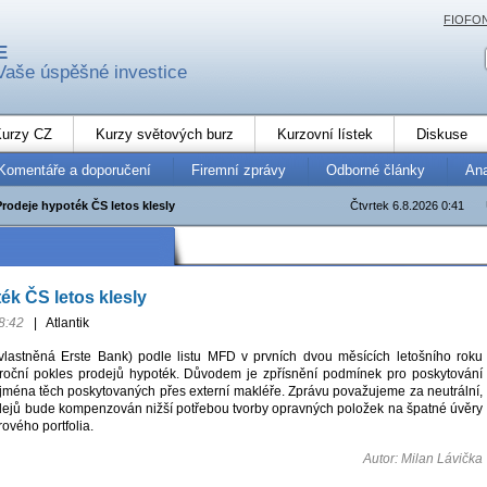
FIOFO
E
Vaše úspěšné investice
urzy CZ
Kurzy světových burz
Kurzovní lístek
Diskuse
Komentáře a doporučení
Firemní zprávy
Odborné články
An
Prodeje hypoték ČS letos klesly
Čtvrtek 6.8.2026 0:41
ék ČS letos klesly
8:42
|
Atlantik
vlastněná Erste Bank) podle listu MFD v prvních dvou měsících letošního roku
oční pokles prodejů hypoték. Důvodem je zpřísnění podmínek pro poskytování
jména těch poskytovaných přes externí makléře. Zprávu považujeme za neutrální,
dejů bude kompenzován nižší potřebou tvorby opravných položek na špatné úvěry
rového portfolia.
Autor: Milan Lávička