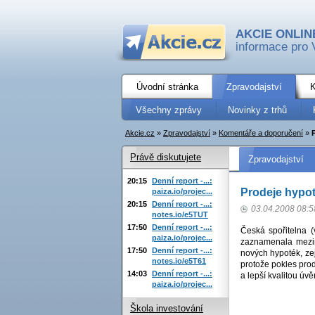
AKCIE ONLIN
informace pro 
Úvodní stránka
Zpravodajství
K
Všechny zprávy
Novinky z trhů
Akcie.cz
»
Zpravodajství
»
Komentáře a doporučení
»
Právě diskutujete
Zpravodajství
20:15
Denní report -...:
Prodeje hypot
paiza.io/projec...
20:15
Denní report -...:
03.04.2008 08:5
notes.io/e5TUT
17:50
Denní report -...:
Česká spořitelna (
paiza.io/projec...
zaznamenala mezir
17:50
Denní report -...:
nových hypoték, ze
notes.io/e5T61
protože pokles pro
14:03
Denní report -...:
a lepší kvalitou úvě
paiza.io/projec...
Škola investování