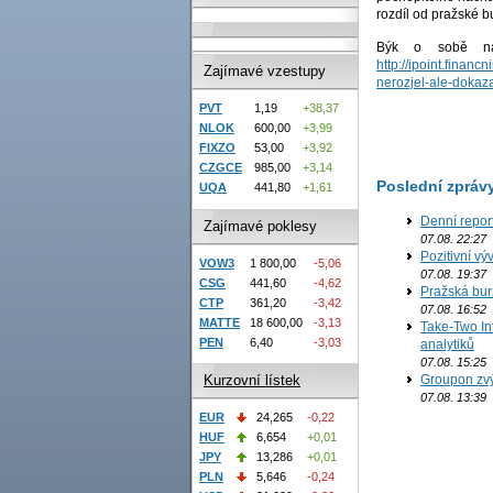
rozdíl od pražské b
Býk o sobě na 
http://ipoint.finan
Zajímavé vzestupy
nerozjel-ale-dokaza
PVT
1,19
+38,37
NLOK
600,00
+3,99
FIXZO
53,00
+3,92
CZGCE
985,00
+3,14
Poslední zpráv
UQA
441,80
+1,61
Denní repor
Zajímavé poklesy
07.08. 22:27
Pozitivní vý
VOW3
1 800,00
-5,06
07.08. 19:37
CSG
441,60
-4,62
Pražská bur
CTP
361,20
-3,42
07.08. 16:52
MATTE
18 600,00
-3,13
Take-Two In
PEN
6,40
-3,03
analytiků
07.08. 15:25
Groupon zvý
Kurzovní lístek
07.08. 13:39
EUR
24,265
-0,22
HUF
6,654
+0,01
JPY
13,286
+0,01
PLN
5,646
-0,24