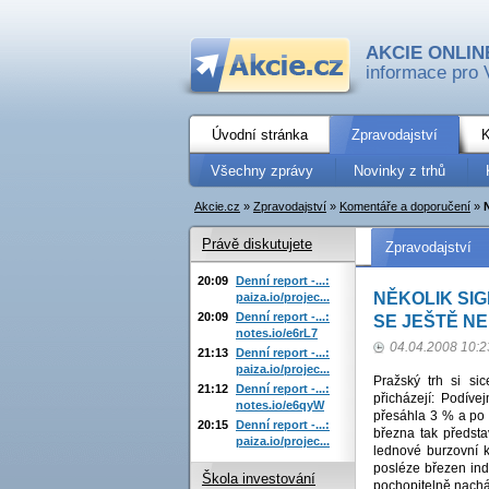
AKCIE ONLIN
informace pro 
Úvodní stránka
Zpravodajství
K
Všechny zprávy
Novinky z trhů
Akcie.cz
»
Zpravodajství
»
Komentáře a doporučení
»
Právě diskutujete
Zpravodajství
20:09
Denní report -...:
NĚKOLIK SI
paiza.io/projec...
20:09
Denní report -...:
SE JEŠTĚ N
notes.io/e6rL7
04.04.2008 10:2
21:13
Denní report -...:
paiza.io/projec...
Pražský trh si si
21:12
Denní report -...:
přicházejí: Podív
notes.io/e6qyW
přesáhla 3 % a po 
20:15
Denní report -...:
března tak předsta
paiza.io/projec...
lednové burzovní 
posléze březen ind
Škola investování
pochopitelně nachá