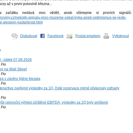
urzy až v první polovině března...
začátku nedává moc vědět, aneb všímejme si prvních signálů:
cninoviny.cz/nekolik-signalu-proc-muzeme-cekat-byka-aneb-optimismus-se-jeste-
l-alespon-nastartovat.html
Diskutovat
Facebook
Poslat emailem
Vytisknout
y
t - pátek 07.08.2026
Fio
voj na Wall Street
Fio
za v závěru týdne klesala
Fio
teractive zveřejnil výsledky za 1Q, čisté rezervace mírně překonaly odhady
Fio
šil celoroční výhled očištěné EBITDA, výsledky za 2Q byly smíšené
Fio