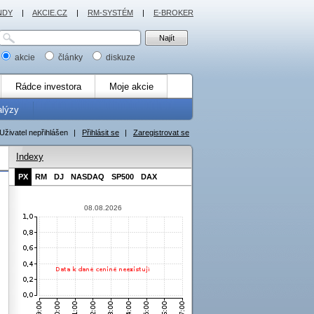
NDY
|
AKCIE.CZ
|
RM-SYSTÉM
|
E-BROKER
akcie
články
diskuze
Rádce investora
Moje akcie
alýzy
Uživatel nepřihlášen
|
Přihlásit se
|
Zaregistrovat se
Indexy
PX
RM
DJ
NASDAQ
SP500
DAX
08.08.2026