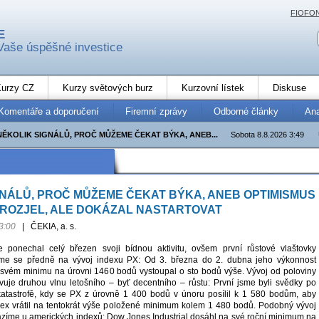
FIOFO
E
Vaše úspěšné investice
urzy CZ
Kurzy světových burz
Kurzovní lístek
Diskuse
Komentáře a doporučení
Firemní zprávy
Odborné články
An
NĚKOLIK SIGNÁLŮ, PROČ MŮŽEME ČEKAT BÝKA, ANEB...
Sobota 8.8.2026 3:49
GNÁLŮ, PROČ MŮŽEME ČEKAT BÝKA, ANEB OPTIMISMUS
EROZJEL, ALE DOKÁZAL NASTARTOVAT
3:00
|
ČEKIA, a. s.
ce ponechal celý březen svoji bídnou aktivitu, ovšem první růstové vlaštovky
ejme se předně na vývoj indexu PX: Od 3. března do 2. dubna jeho výkonnost
svém minimu na úrovni 1460 bodů vystoupal o sto bodů výše. Vývoj od poloviny
vuje druhou vlnu letošního – byť decentního – růstu: První jsme byli svědky po
katastrofě, kdy se PX z úrovně 1 400 bodů v únoru posílil k 1 580 bodům, aby
ex vrátil na tentokrát výše položené minimum kolem 1 480 bodů. Podobný vývoj
zíme u amerických indexů: Dow Jones Industrial dosáhl na své roční minimum na