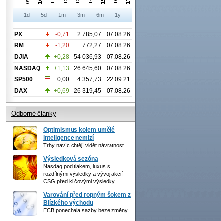
1d
5d
1m
3m
6m
1y
PX
-0,71
2 785,07
07.08.26
RM
-1,20
772,27
07.08.26
DJIA
+0,28
54 036,93
07.08.26
NASDAQ
+1,13
26 645,60
07.08.26
SP500
0,00
4 357,73
22.09.21
DAX
+0,69
26 319,45
07.08.26
Odborné články
Optimismus kolem umělé
inteligence nemizí
Trhy navíc chtějí vidět návratnost
Výsledková sezóna
Nasdaq pod tlakem, luxus s
rozdílnými výsledky a vývoj akcií
CSG před klíčovými výsledky
Varování před ropným šokem z
Blízkého východu
ECB ponechala sazby beze změny