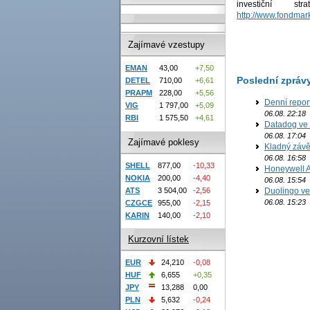
investiční s
http://www.fondmark
Zajímavé vzestupy
EMAN
43,00
+7,50
Poslední zpráv
DETEL
710,00
+6,61
PRAPM
228,00
+5,56
Denní report
VIG
1 797,00
+5,09
06.08. 22:18
RBI
1 575,50
+4,61
Datadog ve 
06.08. 17:04
Zajímavé poklesy
Kladný závě
06.08. 16:58
SHELL
877,00
-10,33
Honeywell Ae
NOKIA
200,00
-4,40
06.08. 15:54
ATS
3 504,00
-2,56
Duolingo ve 
06.08. 15:23
CZGCE
955,00
-2,15
KARIN
140,00
-2,10
Kurzovní lístek
EUR
24,210
-0,08
HUF
6,655
+0,35
JPY
13,288
0,00
PLN
5,632
-0,24