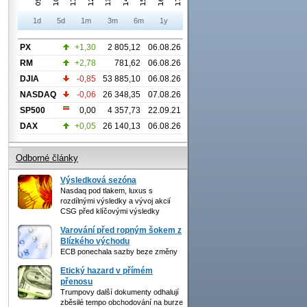
1d
5d
1m
3m
6m
1y
PX
+1,30
2 805,12
06.08.26
RM
+2,78
781,62
06.08.26
DJIA
-0,85
53 885,10
06.08.26
NASDAQ
-0,06
26 348,35
07.08.26
SP500
0,00
4 357,73
22.09.21
DAX
+0,05
26 140,13
06.08.26
Odborné články
Výsledková sezóna
Nasdaq pod tlakem, luxus s
rozdílnými výsledky a vývoj akcií
CSG před klíčovými výsledky
Varování před ropným šokem z
Blízkého východu
ECB ponechala sazby beze změny
Etický hazard v přímém
přenosu
Trumpovy další dokumenty odhalují
zběsilé tempo obchodování na burze