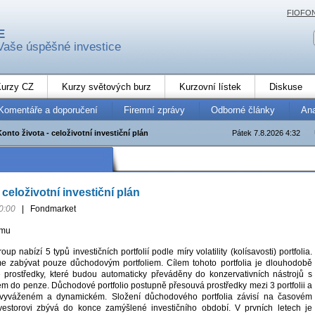
FIOFO
E
Vaše úspěšné investice
urzy CZ
Kurzy světových burz
Kurzovní lístek
Diskuse
Komentáře a doporučení
Firemní zprávy
Odborné články
An
Konto života - celoživotní investiční plán
Pátek 7.8.2026 4:32
 celoživotní investiční plán
0:00
|
Fondmarket
amu
 nabízí 5 typů investičních portfolií podle míry volatility (kolísavosti) portfolia.
 zabývat pouze důchodovým portfoliem. Cílem tohoto portfolia je dlouhodobě
é prostředky, které budou automaticky převáděny do konzervativních nástrojů s
em do penze. Důchodové portfolio postupně přesouvá prostředky mezi 3 portfolii a
 vyváženém a dynamickém. Složení důchodového portfolia závisí na časovém
nvestorovi zbývá do konce zamýšlené investičního období. V prvních letech je