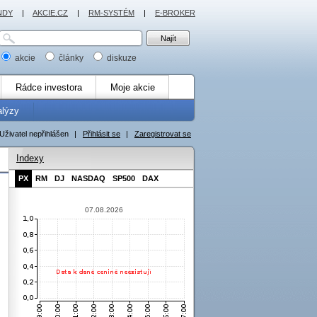
NDY
|
AKCIE.CZ
|
RM-SYSTÉM
|
E-BROKER
akcie
články
diskuze
Rádce investora
Moje akcie
alýzy
Uživatel nepřihlášen
|
Přihlásit se
|
Zaregistrovat se
Indexy
PX
RM
DJ
NASDAQ
SP500
DAX
07.08.2026