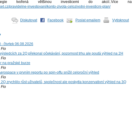
trategie tvořená většinou investicemi do akcií..Více na
et.cz/pravidelne-investovani/konto-zivota-celozivotni-investicni-plan/
Diskutovat
Facebook
Poslat emailem
Vytisknout
y
 - čtvrtek 06.08.2026
Fio
výsledcích za 2Q překonal očekávání, pozornost trhu ale poutá výhled na 2H
Fio
r na pražské burze
Fio
rospace v prvním reportu po spin-offu snížil celoroční výhled
Fio
2Q zrychlilo růst uživatelů, společnost ale poskytla konzervativní výhled na 3Q
Fio