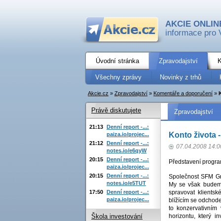
AKCIE ONLIN
informace pro 
Úvodní stránka
Zpravodajství
K
Všechny zprávy
Novinky z trhů
Akcie.cz
»
Zpravodajství
»
Komentáře a doporučení
»
Právě diskutujete
Zpravodajství
21:13
Denní report -...:
Konto života -
paiza.io/projec...
21:12
Denní report -...:
07.04.2008 14:0
notes.io/e6qyW
20:15
Denní report -...:
Představení progr
paiza.io/projec...
20:15
Denní report -...:
Společnost SFM Group
notes.io/e5TUT
My se však budeme
17:50
Denní report -...:
spravovat klientsk
paiza.io/projec...
blížícím se odchod
to konzervativním
horizontu, který i
Škola investování