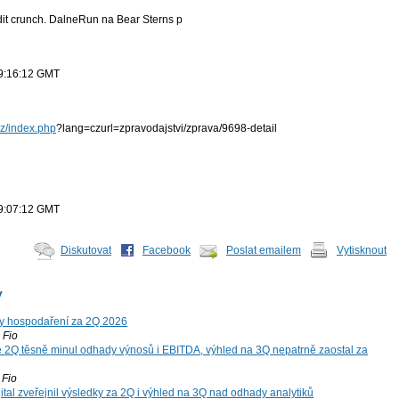
t crunch. DalneRun na Bear Sterns p
19:16:12 GMT
u
cz/index.php
?lang=czurl=zpravodajstvi/zprava/9698-detail
u
19:07:12 GMT
Diskutovat
Facebook
Poslat emailem
Vytisknout
y
y hospodaření za 2Q 2026
Fio
 2Q těsně minul odhady výnosů i EBITDA, výhled na 3Q nepatrně zaostal za
Fio
tal zveřejnil výsledky za 2Q i výhled na 3Q nad odhady analytiků