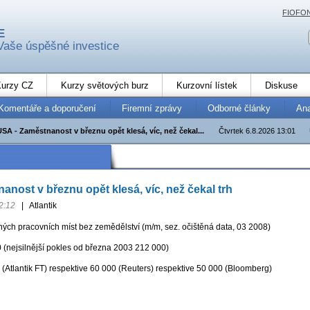
FIOFO
E
Vaše úspěšné investice
urzy CZ
Kurzy světových burz
Kurzovní lístek
Diskuse
Komentáře a doporučení
Firemní zprávy
Odborné články
An
USA - Zaměstnanost v březnu opět klesá, víc, než čekal...
Čtvrtek 6.8.2026 13:01
anost v březnu opět klesá, víc, než čekal trh
2:12
|
Atlantik
ných pracovních míst bez zemědělství (m/m, sez. očištěná data, 03 2008)
 (nejsilnější pokles od března 2003 212 000)
(Atlantik FT) respektive 60 000 (Reuters) respektive 50 000 (Bloomberg)