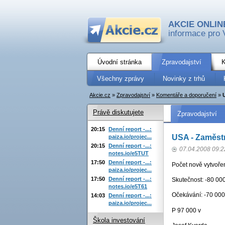
AKCIE ONLIN
informace pro 
Úvodní stránka
Zpravodajství
K
Všechny zprávy
Novinky z trhů
Akcie.cz
»
Zpravodajství
»
Komentáře a doporučení
»
Právě diskutujete
Zpravodajství
20:15
Denní report -...:
USA - Zaměstn
paiza.io/projec...
20:15
Denní report -...:
07.04.2008 09:2
notes.io/e5TUT
17:50
Denní report -...:
Počet nově vytvoře
paiza.io/projec...
17:50
Denní report -...:
Skutečnost: -80 000
notes.io/e5T61
Očekávání: -70 000 
14:03
Denní report -...:
paiza.io/projec...
P 97 000 v
Škola investování