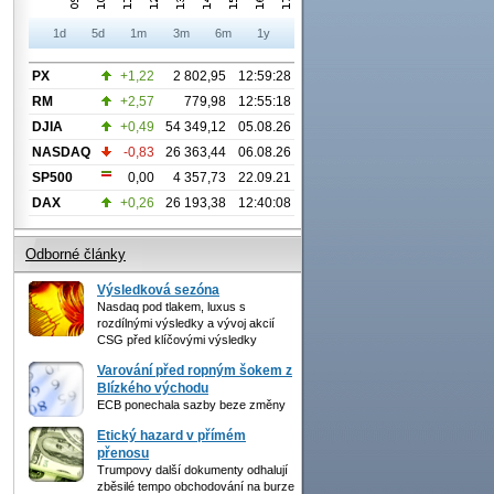
1d
5d
1m
3m
6m
1y
PX
+1,22
2 802,95
12:59:28
RM
+2,57
779,98
12:55:18
DJIA
+0,49
54 349,12
05.08.26
NASDAQ
-0,83
26 363,44
06.08.26
SP500
0,00
4 357,73
22.09.21
DAX
+0,26
26 193,38
12:40:08
Odborné články
Výsledková sezóna
Nasdaq pod tlakem, luxus s
rozdílnými výsledky a vývoj akcií
CSG před klíčovými výsledky
Varování před ropným šokem z
Blízkého východu
ECB ponechala sazby beze změny
Etický hazard v přímém
přenosu
Trumpovy další dokumenty odhalují
zběsilé tempo obchodování na burze