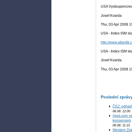
USA Vystoupencredi
Josef Kvarda
Thu, 03 Apr 2008 
USA - Index ISM sl
http://www.atlantik.
USA - Index ISM sl
Josef Kvarda
Thu, 03 Apr 2008 
Poslední zpráv
ČEZ: odhad
06.08. 12:00
AppLovin ve
konsensem
06.08. 11:15
Western Digi