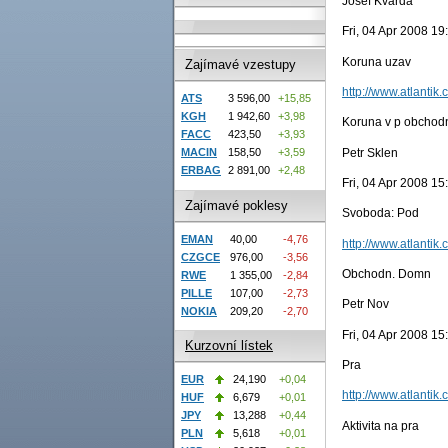
Josef Kvarda
Fri, 04 Apr 2008 1
Koruna uzav
Zajímavé vzestupy
http://www.atlantik.
ATS
3 596,00
+15,85
KGH
1 942,60
+3,98
Koruna v p obchod
FACC
423,50
+3,93
Petr Sklen
MACIN
158,50
+3,59
ERBAG
2 891,00
+2,48
Fri, 04 Apr 2008 1
Zajímavé poklesy
Svoboda: Pod
EMAN
40,00
-4,76
http://www.atlantik.
CZGCE
976,00
-3,56
Obchodn. Domn
RWE
1 355,00
-2,84
PILLE
107,00
-2,73
Petr Nov
NOKIA
209,20
-2,70
Fri, 04 Apr 2008 1
Kurzovní lístek
Pra
EUR
24,190
+0,04
http://www.atlantik.
HUF
6,679
+0,01
JPY
13,288
+0,44
Aktivita na pra
PLN
5,618
+0,01