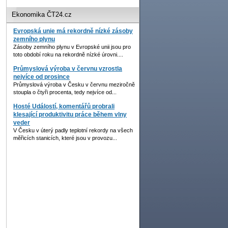
Ekonomika ČT24.cz
Evropská unie má rekordně nízké zásoby
zemního plynu
Zásoby zemního plynu v Evropské unii jsou pro
toto období roku na rekordně nízké úrovni....
Průmyslová výroba v červnu vzrostla
nejvíce od prosince
Průmyslová výroba v Česku v červnu meziročně
stoupla o čtyři procenta, tedy nejvíce od...
Hosté Událostí, komentářů probrali
klesající produktivitu práce během vlny
veder
V Česku v úterý padly teplotní rekordy na všech
měřicích stanicích, které jsou v provozu...