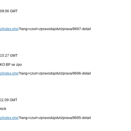
3:09:06 GMT
cz/index.php
?lang=czurl=zpravodajstvi/zprava/9697-detail
2:15:27 GMT
PKO BP se zpo
cz/index.php
?lang=czurl=zpravodajstvi/zprava/9696-detail
2:11:09 GMT
mick
cz/index.php
?lang=czurl=zpravodajstvi/zprava/9695-detail