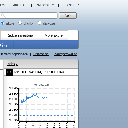
NDY
|
AKCIE.CZ
|
RM-SYSTÉM
|
E-BROKER
akcie
články
diskuze
Rádce investora
Moje akcie
alýzy
Uživatel nepřihlášen
|
Přihlásit se
|
Zaregistrovat se
Indexy
PX
RM
DJ
NASDAQ
SP500
DAX
06.08.2026