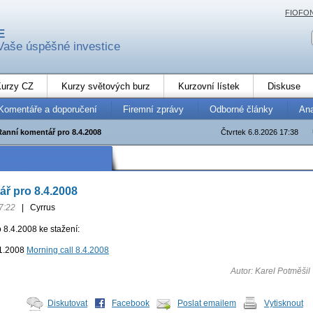
FIOFO
E
Vaše úspěšné investice
urzy CZ
Kurzy světových burz
Kurzovní lístek
Diskuse
Komentáře a doporučení
Firemní zprávy
Odborné články
An
Ranní komentář pro 8.4.2008
Čtvrtek 6.8.2026 17:38
ř pro 8.4.2008
7:22
|
Cyrrus
 8.4.2008 ke stažení:
Morning call 8.4.2008
Autor: Karel Potměšil
Diskutovat
Facebook
Poslat emailem
Vytisknout