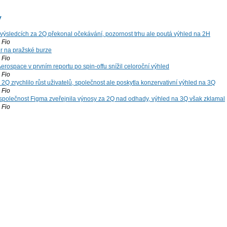
y
výsledcích za 2Q překonal očekávání, pozornost trhu ale poutá výhled na 2H
Fio
r na pražské burze
Fio
rospace v prvním reportu po spin-offu snížil celoroční výhled
Fio
2Q zrychlilo růst uživatelů, společnost ale poskytla konzervativní výhled na 3Q
Fio
společnost Figma zveřejnila výnosy za 2Q nad odhady, výhled na 3Q však zklamal
Fio