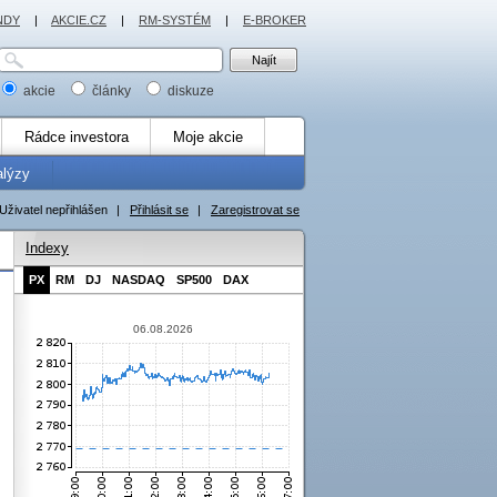
NDY
|
AKCIE.CZ
|
RM-SYSTÉM
|
E-BROKER
akcie
články
diskuze
Rádce investora
Moje akcie
alýzy
Uživatel nepřihlášen
|
Přihlásit se
|
Zaregistrovat se
Indexy
PX
RM
DJ
NASDAQ
SP500
DAX
06.08.2026