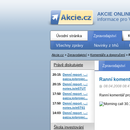
AKCIE ONLIN
informace pro 
Úvodní stránka
Zpravodajství
K
Všechny zprávy
Novinky z trhů
Akcie.cz
»
Zpravodajství
»
Komentáře a doporučení
»
Právě diskutujete
Zpravodajství
20:15
Denní report -...:
Ranní komentá
paiza.io/projec...
20:15
Denní report -...:
08.04.2008 08:4
notes.io/e5TUT
17:50
Denní report -...:
Ranní komentář pro
paiza.io/projec...
17:50
Denní report -...:
notes.io/e5T61
14:03
Denní report -...:
paiza.io/projec...
Škola investování