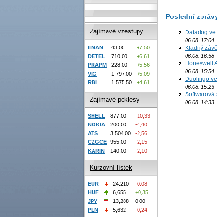
Poslední zpráv
Zajímavé vzestupy
Datadog ve 
06.08. 17:04
Kladný závě
EMAN
43,00
+7,50
06.08. 16:58
DETEL
710,00
+6,61
Honeywell Ae
PRAPM
228,00
+5,56
06.08. 15:54
VIG
1 797,00
+5,09
Duolingo ve 
RBI
1 575,50
+4,61
06.08. 15:23
Softwarová 
Zajímavé poklesy
06.08. 14:33
SHELL
877,00
-10,33
NOKIA
200,00
-4,40
ATS
3 504,00
-2,56
CZGCE
955,00
-2,15
KARIN
140,00
-2,10
Kurzovní lístek
EUR
24,210
-0,08
HUF
6,655
+0,35
JPY
13,288
0,00
PLN
5,632
-0,24