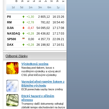
1d
5d
1m
3m
6m
1y
PX
+1,30
2 805,12
16:15:26
RM
+2,78
781,62
16:54:40
DJIA
-0,47
54 095,02
17:17:08
NASDAQ
+0,28
26 436,82
17:17:03
SP500
0,00
4 357,73
22.09.21
DAX
+0,28
26 198,92
17:16:51
Odborné články
Výsledková sezóna
Nasdaq pod tlakem, luxus s
rozdílnými výsledky a vývoj akcií
CSG před klíčovými výsledky
Varování před ropným šokem z
Blízkého východu
ECB ponechala sazby beze změny
Etický hazard v přímém
přenosu
Trumpovy další dokumenty odhalují
zběsilé tempo obchodování na burze