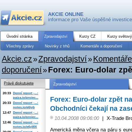
AKCIE ONLINE
informace pro Vaše úspěšné investice
Úvodní stránka
Zpravodajství
Kurzy CZ
Kurzy světový
Všechny zprávy
Novinky z trhů
Komentáře a doporučení
Akcie.cz
»
Zpravodajství
»
Komentáře
doporučení
»
Forex: Euro-dolar zp
Právě diskutujete
Zpravodajství
20:33
Denní report -...:
Forex: Euro-dolar zpět n
paiza.io/projec...
20:33
Denní report -...:
Obchodníci čekají na za
notes.io/e6iyb
12:47
Denní report -...:
paiza.io/projec...
10.04.2008 09:06:00
|
X-Trade Br
12:46
Denní report -...:
notes.io/e6yWX
Americká měna včera na páru s eure
20:09
Denní report -...: