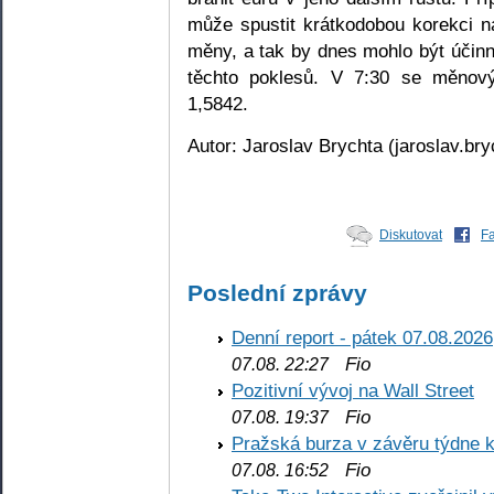
může spustit krátkodobou korekci 
měny, a tak by dnes mohlo být účinn
těchto poklesů. V 7:30 se měno
1,5842.
Autor: Jaroslav Brychta (jaroslav.br
Diskutovat
F
Poslední zprávy
Denní report - pátek 07.08.2026
Fio
07.08. 22:27
Pozitivní vývoj na Wall Street
Fio
07.08. 19:37
Pražská burza v závěru týdne k
Fio
07.08. 16:52