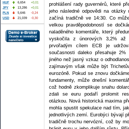
HUF
6,654
+0,01
prohlášení rady guvernérů, které p
JPY
13,286
+0,01
jeho následné odpovědi na otázky n
PLN
5,646
-0,24
začíná tradičně ve 14:30. Co můž
USD
21,039
-0,30
velkou pravděpodobností se dočkám
naladěného komentáře, který předur
vyskočila z únorových 3,2% až
prvořadým cílem ECB je udržova
současnosti daleko přesahuje 2% i
jiného než jasný vzkaz o odhodlanost
zajímavým však může být Trichetův
eurozóně. Pokud se znovu dočkáme
fundamenty, může dnešní komentář
což hodně zkomplikuje snahu dolar
zdali se euru podaří prolomit r
otázkou. Nová historická maxima p
mohla spustit spekulace nad tím, ja
jednotlivých zemí. Eurobýci bývají 
tradičně trochu nervózní, což by mo
bránit euru v jeho dalším růstu. Př