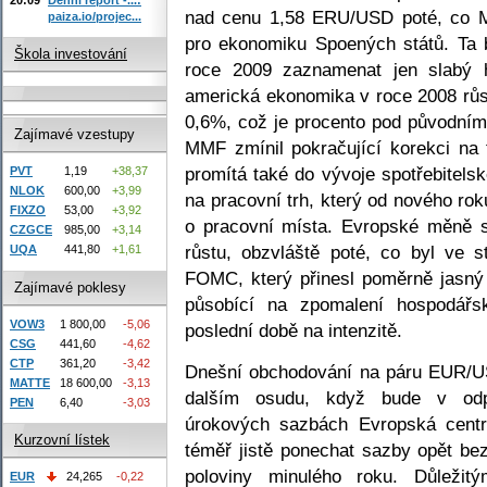
nad cenu 1,58 ERU/USD poté, co M
paiza.io/projec...
pro ekonomiku Spoených států. Ta b
Škola investování
roce 2009 zaznamenat jen slabý
americká ekonomika v roce 2008 rů
0,6%, což je procento pod původním
Zajímavé vzestupy
MMF zmínil pokračující korekci na 
promítá také do vývoje spotřebitels
PVT
1,19
+38,37
NLOK
600,00
+3,99
na pracovní trh, který od nového rok
FIXZO
53,00
+3,92
o pracovní místa. Evropské měně s
CZGCE
985,00
+3,14
růstu, obzvláště poté, co byl ve 
UQA
441,80
+1,61
FOMC, který přinesl poměrně jasný
Zajímavé poklesy
působící na zpomalení hospodářs
VOW3
1 800,00
-5,06
poslední době na intenzitě.
CSG
441,60
-4,62
CTP
361,20
-3,42
Dnešní obchodování na páru EUR/U
MATTE
18 600,00
-3,13
dalším osudu, když bude v odp
PEN
6,40
-3,03
úrokových sazbách Evropská centr
Kurzovní lístek
téměř jistě ponechat sazby opět be
poloviny minulého roku. Důleži
EUR
24,265
-0,22