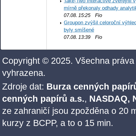
Take-Two Interactive zveřejnil 
mírně překonaly odhady analyti
Fio
07.08. 15:25
Groupon zvýšil celoroční výhl
byly smíšené
Fio
07.08. 13:39
Copyright © 2025. Všechna práva
vyhrazena.
Zdroje dat:
Burza cenných papírů
cenných papírů a.s.
,
NASDAQ, N
ze zahraničí jsou zpožděna o 20 m
kurzy z BCPP, a to o 15 min.