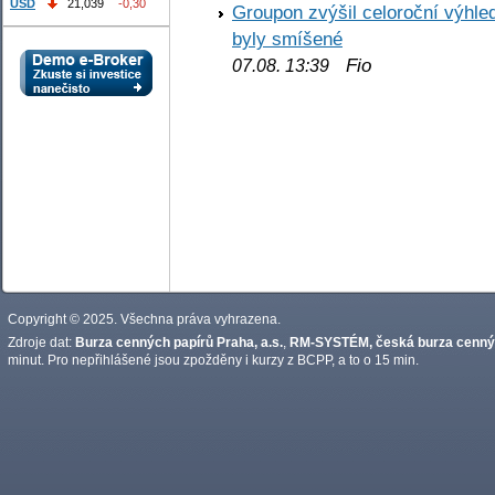
USD
21,039
-0,30
Groupon zvýšil celoroční výhl
byly smíšené
Fio
07.08. 13:39
Copyright © 2025. Všechna práva vyhrazena.
Zdroje dat:
Burza cenných papírů Praha, a.s.
,
RM-SYSTÉM, česká burza cennýc
minut. Pro nepřihlášené jsou zpožděny i kurzy z BCPP, a to o 15 min.