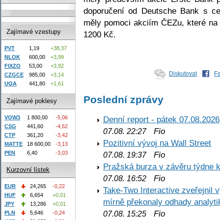
doporučení od Deutsche Bank s ce
měly pomoci akciím ČEZu, které na 
Zajímavé vzestupy
1200 Kč.
PVT
1,19
+38,37
NLOK
600,00
+3,99
FIXZO
53,00
+3,92
Diskutovat
F
CZGCE
985,00
+3,14
UQA
441,80
+1,61
Poslední zprávy
Zajímavé poklesy
VOW3
1 800,00
-5,06
Denní report - pátek 07.08.2026
CSG
441,60
-4,62
Fio
07.08. 22:27
CTP
361,20
-3,42
Pozitivní vývoj na Wall Street
MATTE
18 600,00
-3,13
PEN
6,40
-3,03
Fio
07.08. 19:37
Pražská burza v závěru týdne k
Kurzovní lístek
Fio
07.08. 16:52
EUR
24,265
-0,22
Take-Two Interactive zveřejnil 
HUF
6,654
+0,01
mírně překonaly odhady analyti
JPY
13,286
+0,01
Fio
PLN
5,646
-0,24
07.08. 15:25