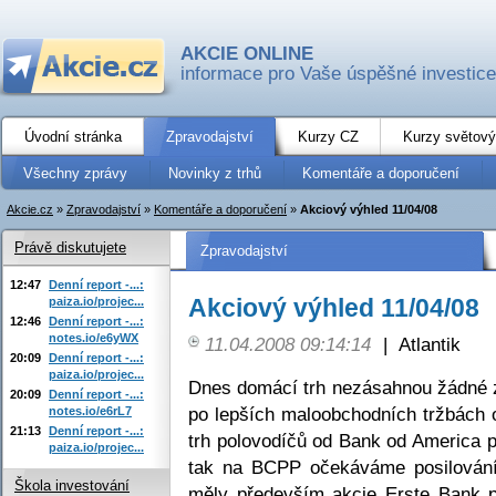
AKCIE ONLINE
informace pro Vaše úspěšné investice
Úvodní stránka
Zpravodajství
Kurzy CZ
Kurzy světový
Všechny zprávy
Novinky z trhů
Komentáře a doporučení
Akcie.cz
»
Zpravodajství
»
Komentáře a doporučení
»
Akciový výhled 11/04/08
Právě diskutujete
Zpravodajství
12:47
Denní report -...:
Akciový výhled 11/04/08
paiza.io/projec...
12:46
Denní report -...:
notes.io/e6yWX
11.04.2008 09:14:14
|
Atlantik
20:09
Denní report -...:
paiza.io/projec...
Dnes domácí trh nezásahnou žádné z
20:09
Denní report -...:
po lepších maloobchodních tržbách
notes.io/e6rL7
21:13
Denní report -...:
trh polovodíčů od Bank od America p
paiza.io/projec...
tak na BCPP očekáváme posilování 
Škola investování
měly především akcie Erste Bank 