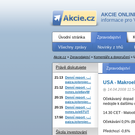
AKCIE ONLIN
informace pro 
Úvodní stránka
Zpravodajství
K
Všechny zprávy
Novinky z trhů
Akcie.cz
»
Zpravodajství
»
Komentáře a doporučení
»
Právě diskutujete
Zpravodajství
21:13
Denní report -...:
USA - Makroe
paiza.io/projec...
21:12
Denní report -...:
14.04.2008 11:5
notes.io/e6qyW
20:15
Denní report -...:
Očekávaný dopad ud
paiza.io/projec...
nedojde k dalšímu o
20:15
Denní report -...:
notes.io/e5TUT
14.30 CET - Maloob
17:50
Denní report -...:
Očekávání 0,0% (Bl
paiza.io/projec...
Předchozí -0,6%
Škola investování