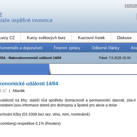
FIOFO
E
Vaše úspěšné investice
urzy CZ
Kurzy světových burz
Kurzovní lístek
Diskuse
Komentáře a doporučení
Firemní zprávy
Odborné články
An
USA - Makroekonomické události 14/04
Pátek 7.8.2026 15:44
konomické události 14/04
4:32
|
Atlantik
álostí na trhy: slabší růst spotřeby domácností a permanentní starosti, zda-li
slabení jsou informace dobré pro dluhopisy a špatné pro akcie a dolar
chodní tržby (03 2008 bez sez. vlivu, m/m, nominálně)
oomberg) respektive 0,1% (Reuters)