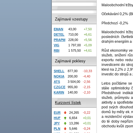
Maloobchodní tržby
Očekávání 0,2% (B
Zajímavé vzestupy
Předchozí -0,2%
EMAN
43,00
+7,50
Maloobchodní tržb
DETEL
710,00
+6,61
posledních čtvrtl
PRAPM
228,00
+5,56
drahým energiím a r
VIG
1 797,00
+5,09
Růst ekonomiky ve č
RBI
1 575,50
+4,61
služeb, snížení růs
exportu nebo redu
Zajímavé poklesy
investicemi do stro
klesl na 2,2% z 2,9
SHELL
877,00
-10,33
investic do strojů a
NOKIA
200,00
-4,40
ATS
3 504,00
-2,56
Letos počítáme se
CZGCE
955,00
-2,15
stále optimisticky
KARIN
140,00
-2,10
Předstihové indikát
služeb, průmyslu a
aktivity a spotřebi
Kurzovní lístek
pod svých dlouhodo
domů by měly ek. rů
EUR
24,265
-0,22
a rezidenční výstav
HUF
6,654
+0,01
do té doby nepřízni
JPY
13,286
+0,01
obchodu kvůli zpom
PLN
5,646
-0,24