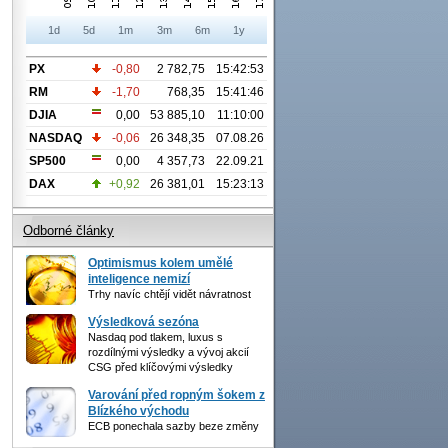
1d
5d
1m
3m
6m
1y
PX
-0,80
2 782,75
15:42:53
RM
-1,70
768,35
15:41:46
DJIA
0,00
53 885,10
11:10:00
NASDAQ
-0,06
26 348,35
07.08.26
SP500
0,00
4 357,73
22.09.21
DAX
+0,92
26 381,01
15:23:13
Odborné články
Optimismus kolem umělé
inteligence nemizí
Trhy navíc chtějí vidět návratnost
Výsledková sezóna
Nasdaq pod tlakem, luxus s
rozdílnými výsledky a vývoj akcií
CSG před klíčovými výsledky
Varování před ropným šokem z
Blízkého východu
ECB ponechala sazby beze změny