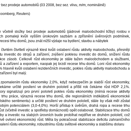
 bez prodeje automobilů (03 2008, bez sez. vlivu, m/m, nominálně)
loomberg, Reuters)
y včetně složky bez prodeje automobilů (jádrové maloobchodní tržby) rostou v
etích pomaleji kvůli vyšším úrokovým sazbám a zpřísnění úvěrových podmínek,
ecesi trhu domů, jsou znát nižší výdaje na bydlení, stavbu a nábytek
tvrtém čtvrtletí výrazně klesl kvůli oslabení růstu aktivity maloobchodu, přesněji
tu investic do strojů a zařízení, zvýšení poklesu investic do domů, snížení růstu
kce zásob. Celkově růst ekonomiky je stále tažen maloobchodem a službami,
jů a zařízení a exportem, naopak jej brzdí recese trhu domů. Loni růst ekonomiky
% hlavně kvůli oslabení rezidenčních investic, pokles růstu aktivity maloobchodu a
 zařízení byl malý.
 zpomalením růstu ekonomiky 2,0%, když nebezpečím je slabší růst ekonomiky,
 čekáme určité posílení ve druhém pololetí a příští rok čekáme růst HDP 2,1%.
ory signalizují pro první pololetí pokles růstu ekonomiky (mírná recese aktivity
 trhu práce, výrazná recese trhu domů, dle regionálních indikátorů ekonomické
telského sentimentu) a určité posílení ve druhém pololetí, stále by však měl zůstat
bým potenciálem (3,0-4,0%). Horší přístup k úvěrům, drahá ropa a recese trhu
st (včetně investic a spotřeby domácností) opět oslabovat. Stabilizace trhu domů
by a investic na slabých úrovních bude probíhat nejdříve ve druhém pololetí, což
vě ovlivní ekonomický růst. Měla by pokračovat stabilizace deficitu zahraničního
alení růstu ekonomiky, robustnímu růstu světové ekonomiky a slabšímu dolaru