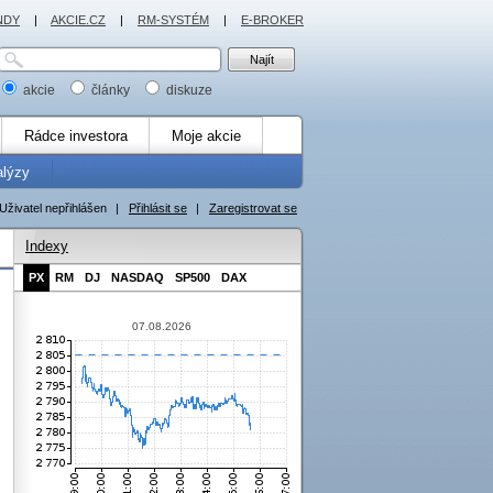
NDY
|
AKCIE.CZ
|
RM-SYSTÉM
|
E-BROKER
akcie
články
diskuze
Rádce investora
Moje akcie
alýzy
Uživatel nepřihlášen
|
Přihlásit se
|
Zaregistrovat se
Indexy
PX
RM
DJ
NASDAQ
SP500
DAX
07.08.2026