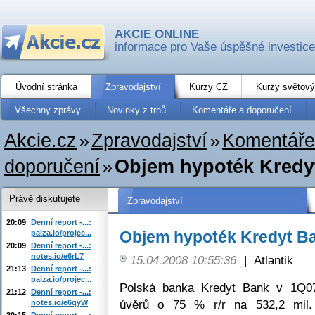
AKCIE ONLINE
informace pro Vaše úspěšné investice
Úvodní stránka
Zpravodajství
Kurzy CZ
Kurzy světový
Všechny zprávy
Novinky z trhů
Komentáře a doporučení
Akcie.cz
»
Zpravodajství
»
Komentáře
doporučení
»
Objem hypoték Kredyt
Právě diskutujete
Zpravodajství
20:09
Denní report -...:
Objem hypoték Kredyt Ba
paiza.io/projec...
20:09
Denní report -...:
notes.io/e6rL7
15.04.2008 10:55:36
|
Atlantik
21:13
Denní report -...:
paiza.io/projec...
Polská banka Kredyt Bank v 1Q07
21:12
Denní report -...:
úvěrů o 75 % r/r na 532,2 mil.
notes.io/e6qyW
20:15
Denní report -...: