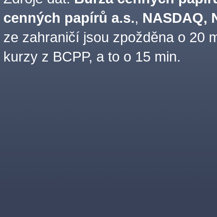
cenných papírů a.s.
,
NASDAQ, N
ze zahraničí jsou zpožděna o 20 m
kurzy z BCPP, a to o 15 min.