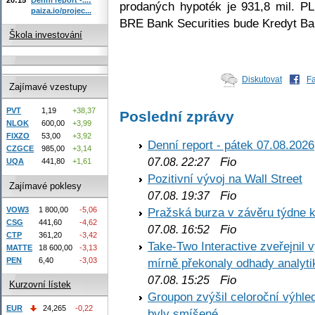
prodaných hypoték je 931,8 mil. P
paiza.io/projec...
BRE Bank Securities bude Kredyt Ban
Škola investování
Diskutovat
F
Zajímavé vzestupy
PVT
1,19
+38,37
Poslední zprávy
NLOK
600,00
+3,99
FIXZO
53,00
+3,92
Denní report - pátek 07.08.2026
CZGCE
985,00
+3,14
Fio
07.08. 22:27
UQA
441,80
+1,61
Pozitivní vývoj na Wall Street
Zajímavé poklesy
Fio
07.08. 19:37
VOW3
1 800,00
-5,06
Pražská burza v závěru týdne k
CSG
441,60
-4,62
Fio
07.08. 16:52
CTP
361,20
-3,42
Take-Two Interactive zveřejnil 
MATTE
18 600,00
-3,13
PEN
6,40
-3,03
mírně překonaly odhady analyti
Fio
07.08. 15:25
Kurzovní lístek
Groupon zvýšil celoroční výhl
EUR
24,265
-0,22
byly smíšené