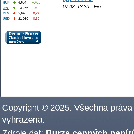
HUF
6,654
+0,01
Fio
07.08. 13:39
JPY
13,286
+0,01
PLN
5,646
-0,24
USD
21,039
-0,30
Copyright © 2025. Všechna práva
vyhrazena.
Zdroje dat:
Burza cenných papírů