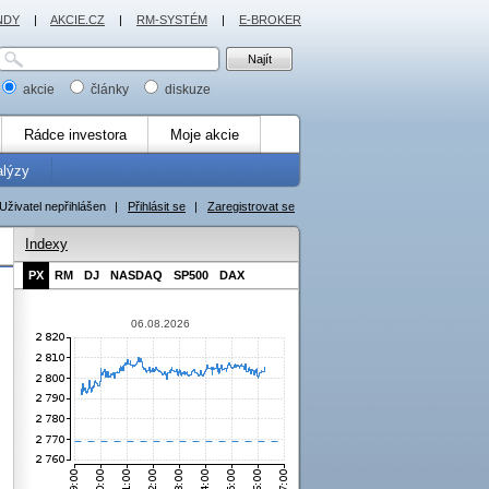
NDY
|
AKCIE.CZ
|
RM-SYSTÉM
|
E-BROKER
akcie
články
diskuze
Rádce investora
Moje akcie
alýzy
Uživatel nepřihlášen
|
Přihlásit se
|
Zaregistrovat se
Indexy
PX
RM
DJ
NASDAQ
SP500
DAX
06.08.2026