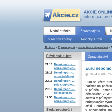
AKCIE ONLIN
informace pro 
Úvodní stránka
Zpravodajství
K
Všechny zprávy
Novinky z trhů
Akcie.cz
»
Zpravodajství
»
Komentáře a doporučení
»
Právě diskutujete
Zpravodajství
21:13
Denní report -...:
Euru nepomohl
paiza.io/projec...
21:12
Denní report -...:
16.04.2008 07:4
notes.io/e6qyW
20:15
Denní report -...:
Euru se včera prot
paiza.io/projec...
Zatímco na počátk
20:15
Denní report -...:
v průběhu americ
notes.io/e5TUT
německého ZEW ind
17:50
Denní report -...:
aktivita v průmysl
paiza.io/projec...
průmyslových výrobc
států. Z eurozóny 
Škola investování
v odpoledních ho