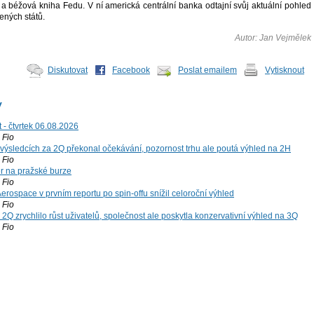
a béžová kniha Fedu. V ní americká centrální banka odtajní svůj aktuální pohled
ných států.
Autor: Jan Vejmělek
Diskutovat
Facebook
Poslat emailem
Vytisknout
y
 - čtvrtek 06.08.2026
Fio
výsledcích za 2Q překonal očekávání, pozornost trhu ale poutá výhled na 2H
Fio
r na pražské burze
Fio
rospace v prvním reportu po spin-offu snížil celoroční výhled
Fio
2Q zrychlilo růst uživatelů, společnost ale poskytla konzervativní výhled na 3Q
Fio