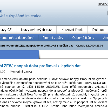
FIOFO
E
Vaše úspěšné investice
urzy CZ
Kurzy světových burz
Kurzovní lístek
Diskuse
Komentáře a doporučení
Firemní zprávy
Odborné články
An
Euru nepomohl ZEW, naopak dolar profitoval z lepších dat
Čtvrtek 6.8.2026 23:03
 ZEW, naopak dolar profitoval z lepších dat
4:00
|
Komerční banka
i americkému dolaru příliš nedařilo, i když celkově nebyly ztráty nijak výrazné.
u včerejšího evropského obchodování se kurz držel ještě nad 1,5850 USD/EUR,
ké seance se již blížil 1,5750 USD/EUR. Euru příliš nepomohlo zklamání
exu očekávání investorů, naopak dolar podpořila především nečekaně lepší
ovém sektoru v okolí New Yorku (Empire Manufacturing), pomohly i vysoké ceny
ů a rozhodně nezklamala statistika o přílivu portfoliových investic do Spojených
se dnes dočkáme zřejmě vysoké inflace, což by mělo euro podpořit. Inflaci ovšem
dinách přinese i statistika z USA. Kromě toho bude zveřejněna americká