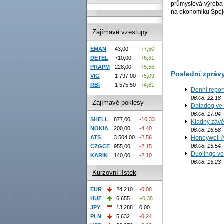
průmyslová výroba 
na ekonomiku Spoje
Zajímavé vzestupy
EMAN
43,00
+7,50
DETEL
710,00
+6,61
PRAPM
228,00
+5,56
Poslední zpráv
VIG
1 797,00
+5,09
RBI
1 575,50
+4,61
Denní report
06.08. 22:18
Zajímavé poklesy
Datadog ve 
06.08. 17:04
SHELL
877,00
-10,33
Kladný závě
NOKIA
200,00
-4,40
06.08. 16:58
ATS
3 504,00
-2,56
Honeywell Ae
06.08. 15:54
CZGCE
955,00
-2,15
Duolingo ve 
KARIN
140,00
-2,10
06.08. 15:23
Kurzovní lístek
EUR
24,210
-0,08
HUF
6,655
+0,35
JPY
13,288
0,00
PLN
5,632
-0,24