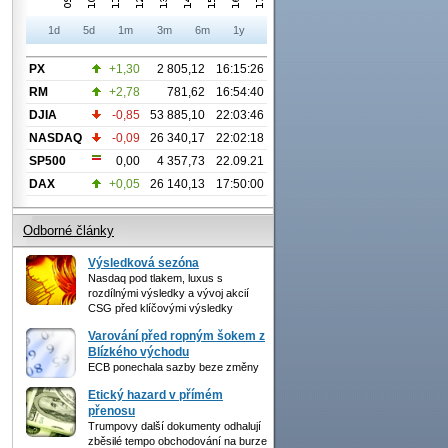
1d
5d
1m
3m
6m
1y
PX
+1,30
2 805,12
16:15:26
RM
+2,78
781,62
16:54:40
DJIA
-0,85
53 885,10
22:03:46
NASDAQ
-0,09
26 340,17
22:02:18
SP500
0,00
4 357,73
22.09.21
DAX
+0,05
26 140,13
17:50:00
Odborné články
Výsledková sezóna
Nasdaq pod tlakem, luxus s
rozdílnými výsledky a vývoj akcií
CSG před klíčovými výsledky
Varování před ropným šokem z
Blízkého východu
ECB ponechala sazby beze změny
Etický hazard v přímém
přenosu
Trumpovy další dokumenty odhalují
zběsilé tempo obchodování na burze