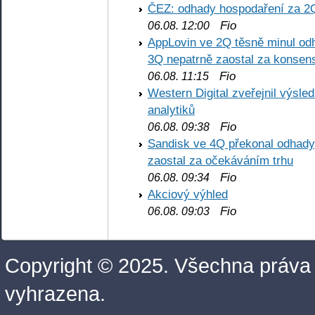
ČEZ: odhady hospodaření za 2
Fio
06.08. 12:00
AppLovin ve 2Q těsně minul od
3Q nepatrně zaostal za konse
Fio
06.08. 11:15
Western Digital zveřejnil výsl
analytiků
Fio
06.08. 09:38
Sandisk ve 4Q překonal odhady,
zaostal za očekáváním trhu
Fio
06.08. 09:34
Akciový výhled
Fio
06.08. 09:03
Copyright © 2025. Všechna práva
vyhrazena.