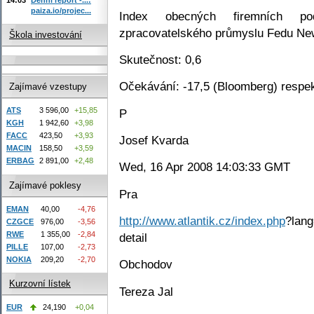
paiza.io/projec...
Index obecných firemních p
zpracovatelského průmyslu Fedu Ne
Škola investování
Skutečnost: 0,6
Očekávání: -17,5 (Bloomberg) respek
Zajímavé vzestupy
ATS
3 596,00
+15,85
P
KGH
1 942,60
+3,98
FACC
423,50
+3,93
Josef Kvarda
MACIN
158,50
+3,59
ERBAG
2 891,00
+2,48
Wed, 16 Apr 2008 14:03:33 GMT
Zajímavé poklesy
Pra
EMAN
40,00
-4,76
http://www.atlantik.cz/index.php
?lang
CZGCE
976,00
-3,56
RWE
1 355,00
-2,84
detail
PILLE
107,00
-2,73
NOKIA
209,20
-2,70
Obchodov
Kurzovní lístek
Tereza Jal
EUR
24,190
+0,04