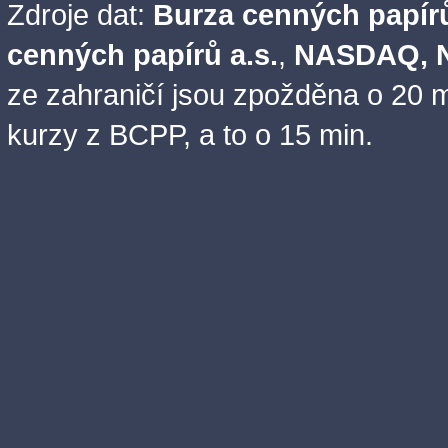
Zdroje dat:
Burza cenných papírů
cenných papírů a.s.
,
NASDAQ, N
ze zahraničí jsou zpožděna o 20 m
kurzy z BCPP, a to o 15 min.