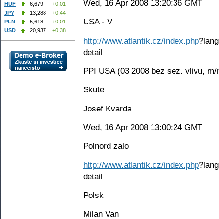
Wed, 16 Apr 2008 13:20:36 GMT
HUF
6,679
+0,01
JPY
13,288
+0,44
USA - V
PLN
5,618
+0,01
USD
20,937
+0,38
http://www.atlantik.cz/index.php
?lang
detail
PPI USA (03 2008 bez sez. vlivu, m/
Skute
Josef Kvarda
Wed, 16 Apr 2008 13:00:24 GMT
Polnord zalo
http://www.atlantik.cz/index.php
?lang
detail
Polsk
Milan Van