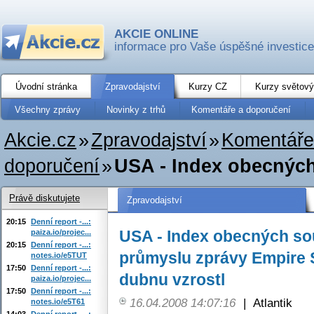
AKCIE ONLINE
informace pro Vaše úspěšné investice
Úvodní stránka
Zpravodajství
Kurzy CZ
Kurzy světový
Všechny zprávy
Novinky z trhů
Komentáře a doporučení
Akcie.cz
»
Zpravodajství
»
Komentáře
doporučení
»
USA - Index obecnýc
Právě diskutujete
Zpravodajství
20:15
Denní report -...:
USA - Index obecných s
paiza.io/projec...
20:15
Denní report -...:
průmyslu zprávy Empire 
notes.io/e5TUT
17:50
Denní report -...:
dubnu vzrostl
paiza.io/projec...
17:50
Denní report -...:
16.04.2008 14:07:16
|
Atlantik
notes.io/e5T61
14:03
Denní report -...: