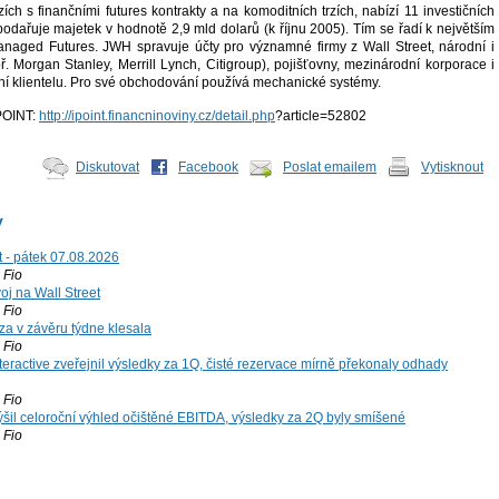
zích s finančními futures kontrakty a na komoditních trzích, nabízí 11 investičních
dařuje majetek v hodnotě 2,9 mld dolarů (k říjnu 2005). Tím se řadí k největším
anaged Futures. JWH spravuje účty pro významné firmy z Wall Street, národní i
ř. Morgan Stanley, Merrill Lynch, Citigroup), pojišťovny, mezinárodní korporace i
lní klientelu. Pro své obchodování používá mechanické systémy.
iPOINT:
http://ipoint.financninoviny.cz/detail.php
?article=52802
Diskutovat
Facebook
Poslat emailem
Vytisknout
y
t - pátek 07.08.2026
Fio
voj na Wall Street
Fio
za v závěru týdne klesala
Fio
teractive zveřejnil výsledky za 1Q, čisté rezervace mírně překonaly odhady
Fio
šil celoroční výhled očištěné EBITDA, výsledky za 2Q byly smíšené
Fio