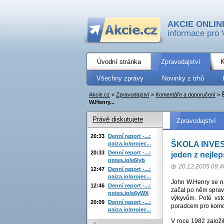
AKCIE ONLIN
informace pro 
Úvodní stránka
Zpravodajství
K
Všechny zprávy
Novinky z trhů
Akcie.cz
»
Zpravodajství
»
Komentáře a doporučení
»
W.Henry...
Právě diskutujete
Zpravodajství
20:33
Denní report -...:
ŠKOLA INVES
paiza.io/projec...
20:33
Denní report -...:
jeden z nejlep
notes.io/e6iyb
20.12.2005 09:4
12:47
Denní report -...:
paiza.io/projec...
John W.Henry se nar
12:46
Denní report -...:
začal po něm spravo
notes.io/e6yWX
výkyvům. Poté vst
20:09
Denní report -...:
poradcem pro komo
paiza.io/projec...
V roce 1982 založ