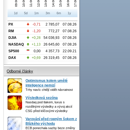
1d
5d
1m
3m
6m
1y
PX
-0,71
2 785,07
07.08.26
RM
-1,20
772,27
07.08.26
DJIA
+0,28
54 036,93
07.08.26
NASDAQ
+1,13
26 645,60
07.08.26
SP500
0,00
4 357,73
22.09.21
DAX
+0,69
26 319,45
07.08.26
Odborné články
Optimismus kolem umělé
inteligence nemizí
Trhy navíc chtějí vidět návratnost
Výsledková sezóna
Nasdaq pod tlakem, luxus s
rozdílnými výsledky a vývoj akcií
CSG před klíčovými výsledky
Varování před ropným šokem z
Blízkého východu
ECB ponechala sazby beze změny