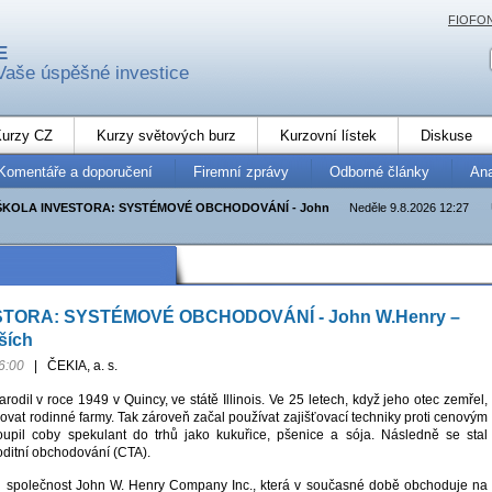
FIOFO
E
Vaše úspěšné investice
urzy CZ
Kurzy světových burz
Kurzovní lístek
Diskuse
Komentáře a doporučení
Firemní zprávy
Odborné články
An
ŠKOLA INVESTORA: SYSTÉMOVÉ OBCHODOVÁNÍ - John
Neděle 9.8.2026 12:27
TORA: SYSTÉMOVÉ OBCHODOVÁNÍ - John W.Henry –
ších
6:00
|
ČEKIA, a. s.
odil v roce 1949 v Quincy, ve státě Illinois. Ve 25 letech, když jeho otec zemřel,
vat rodinné farmy. Tak zároveň začal používat zajišťovací techniky proti cenovým
oupil coby spekulant do trhů jako kukuřice, pšenice a sója. Následně se stal
ditní obchodování (CTA).
il společnost John W. Henry Company Inc., která v současné době obchoduje na