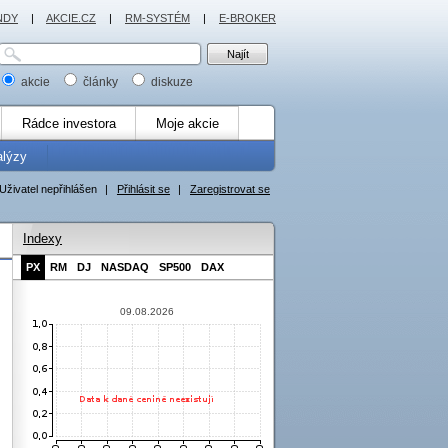
NDY
|
AKCIE.CZ
|
RM-SYSTÉM
|
E-BROKER
akcie
články
diskuze
Rádce investora
Moje akcie
alýzy
Uživatel nepřihlášen
|
Přihlásit se
|
Zaregistrovat se
Indexy
PX
RM
DJ
NASDAQ
SP500
DAX
09.08.2026