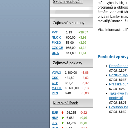
Škola investování
měnových trzích, tr
programů a obhospo
firmám v oblasti M
privátní banky (nap
movitější individuá
Zajímavé vzestupy
Více informací na 
PVT
1,19
+38,37
NLOK
600,00
+3,99
FIXZO
53,00
+3,92
CZGCE
985,00
+3,14
UQA
441,80
+1,61
Poslední zpráv
Zajímavé poklesy
Denní repor
07.08. 22:27
VOW3
1 800,00
-5,06
Pozitivní vý
CSG
441,60
-4,62
07.08. 19:37
CTP
361,20
-3,42
Pražská bur
MATTE
18 600,00
-3,13
07.08. 16:52
Take-Two In
PEN
6,40
-3,03
analytiků
07.08. 15:25
Kurzovní lístek
Groupon zvý
07.08. 13:39
EUR
24,265
-0,22
HUF
6,654
+0,01
JPY
13,286
+0,01