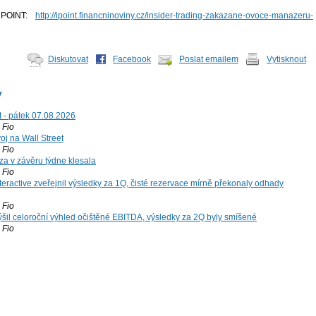
 iPOINT:
http://ipoint.financninoviny.cz/insider-trading-zakazane-ovoce-manazeru-
Diskutovat
Facebook
Poslat emailem
Vytisknout
y
t - pátek 07.08.2026
Fio
voj na Wall Street
Fio
za v závěru týdne klesala
Fio
teractive zveřejnil výsledky za 1Q, čisté rezervace mírně překonaly odhady
Fio
šil celoroční výhled očištěné EBITDA, výsledky za 2Q byly smíšené
Fio