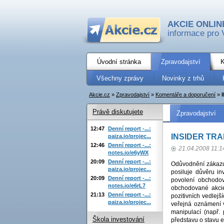
AKCIE ONLIN
informace pro 
Úvodní stránka
Zpravodajství
K
Všechny zprávy
Novinky z trhů
Akcie.cz
»
Zpravodajství
»
Komentáře a doporučení
»
Právě diskutujete
Zpravodajství
12:47
Denní report -...:
INSIDER TR
paiza.io/projec...
12:46
Denní report -...:
21.04.2008 11:1
notes.io/e6yWX
20:09
Denní report -...:
Odůvodnění zákazu 
paiza.io/projec...
posiluje důvěru in
20:09
Denní report -...:
povolení obchodo
notes.io/e6rL7
obchodované akcie 
21:13
Denní report -...:
pozitivních vedlej
paiza.io/projec...
veřejná oznámení v
manipulací (např.
Škola investování
představu o stavu e