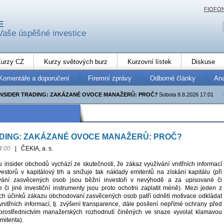
FIOFO
E
Vaše úspěšné investice
urzy CZ
Kurzy světových burz
Kurzovní lístek
Diskuse
Komentáře a doporučení
Firemní zprávy
Odborné články
An
INSIDER TRADING: ZAKÁZANÉ OVOCE MANAŽERŮ: PROČ?
Sobota 8.8.2026 17:01
ADING: ZAKÁZANÉ OVOCE MANAŽERŮ: PROČ?
4:00
|
ČEKIA, a. s.
insider obchodů vychází ze skutečnosti, že zákaz využívání vnitřních informací
vestorů v kapitálový trh a snižuje tak náklady emitentů na získání kapitálu (při
vání zasvěcených osob jsou běžní investoři v nevýhodě a za upisované či
či jiné investiční instrumenty jsou proto ochotni zaplatit méně). Mezi jeden z
ších účinků zákazu obchodovaní zasvěcených osob patří odnětí motivace odkládat
nitřních informací, tj. zvýšení transparence, dále posílení nepřímé ochrany před
 prostřednictvím manažerských rozhodnutí činěných ve snaze vyvolat klamavou
mitenta).