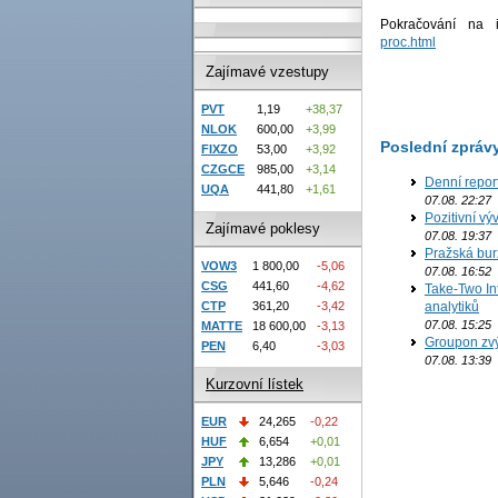
Pokračování na
proc.html
Zajímavé vzestupy
PVT
1,19
+38,37
NLOK
600,00
+3,99
Poslední zpráv
FIXZO
53,00
+3,92
CZGCE
985,00
+3,14
Denní repor
UQA
441,80
+1,61
07.08. 22:27
Pozitivní vý
Zajímavé poklesy
07.08. 19:37
Pražská bur
VOW3
1 800,00
-5,06
07.08. 16:52
CSG
441,60
-4,62
Take-Two In
CTP
361,20
-3,42
analytiků
07.08. 15:25
MATTE
18 600,00
-3,13
Groupon zvý
PEN
6,40
-3,03
07.08. 13:39
Kurzovní lístek
EUR
24,265
-0,22
HUF
6,654
+0,01
JPY
13,286
+0,01
PLN
5,646
-0,24