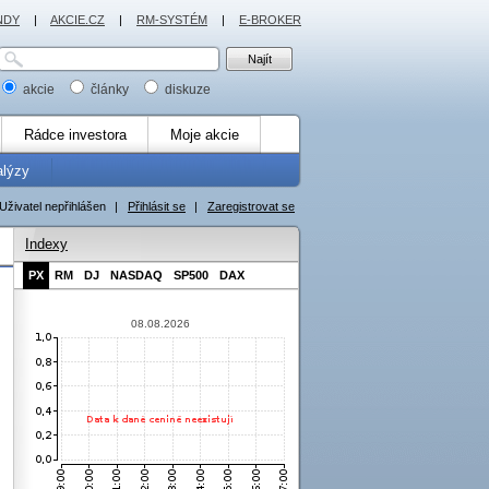
NDY
|
AKCIE.CZ
|
RM-SYSTÉM
|
E-BROKER
akcie
články
diskuze
Rádce investora
Moje akcie
alýzy
Uživatel nepřihlášen
|
Přihlásit se
|
Zaregistrovat se
Indexy
PX
RM
DJ
NASDAQ
SP500
DAX
08.08.2026