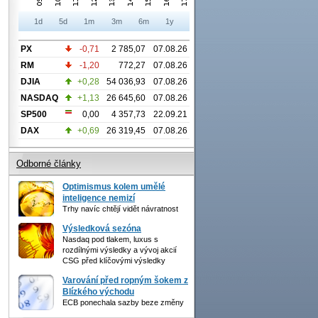
1d
5d
1m
3m
6m
1y
PX
-0,71
2 785,07
07.08.26
RM
-1,20
772,27
07.08.26
DJIA
+0,28
54 036,93
07.08.26
NASDAQ
+1,13
26 645,60
07.08.26
SP500
0,00
4 357,73
22.09.21
DAX
+0,69
26 319,45
07.08.26
Odborné články
Optimismus kolem umělé
inteligence nemizí
Trhy navíc chtějí vidět návratnost
Výsledková sezóna
Nasdaq pod tlakem, luxus s
rozdílnými výsledky a vývoj akcií
CSG před klíčovými výsledky
Varování před ropným šokem z
Blízkého východu
ECB ponechala sazby beze změny