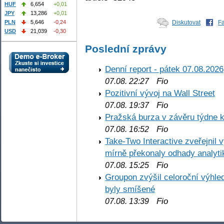
HUF
6,654
+0,01
JPY
13,286
+0,01
Diskutovat
F
PLN
5,646
-0,24
USD
21,039
-0,30
Poslední zprávy
Denní report - pátek 07.08.2026
Fio
07.08. 22:27
Pozitivní vývoj na Wall Street
Fio
07.08. 19:37
Pražská burza v závěru týdne k
Fio
07.08. 16:52
Take-Two Interactive zveřejnil 
mírně překonaly odhady analyti
Fio
07.08. 15:25
Groupon zvýšil celoroční výhl
byly smíšené
Fio
07.08. 13:39