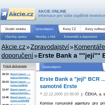
AKCIE ONLINE
informace pro Vaše úspěšné investice
Úvodní stránka
Zpravodajství
Kurzy CZ
Kurzy světový
Všechny zprávy
Novinky z trhů
Komentáře a doporučení
Akcie.cz
»
Zpravodajství
»
Komentáře
doporučení
»
Erste Bank a ""její"" 
Právě diskutujete
Zpravodajství
20:33
Denní report -...:
Erste Bank a "její" BCR .
paiza.io/projec...
20:33
Denní report -...:
samotné Erste
notes.io/e6iyb
12:47
Denní report -...:
paiza.io/projec...
22.12.2005 10:39:00
|
ČEKIA, a. s
12:46
Denní report -...:
notes.io/e6yWX
Komise rumunské agentury pro priv
20:09
Denní report -...: