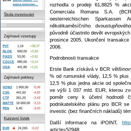
rozhodla o prodeji 61,8825 % akc
paiza.io/projec...
Comerciala Romana S.A. (BCR
Škola investování
oesterreichischen Sparkassen
několikaměsíčního dvoustupňovéh
původně účastnilo devět evropskýc
Zajímavé vzestupy
prosince 2005. Ukončení transakce 
2006.
PVT
1,19
+38,37
NLOK
600,00
+3,99
FIXZO
53,00
+3,92
Podrobnosti transakce
CZGCE
985,00
+3,14
UQA
441,80
+1,61
Erste Bank získává v BCR většinov
% od rumunské vlády, 12,5 % plus 
Zajímavé poklesy
12,5 % plus jedna akcie od společn
VOW3
1 800,00
-5,06
ve výši 1 037 mld. EUR, kterou zv
CSG
441,60
-4,62
poměr ceny k účetní hodnotě či
CTP
361,20
-3,42
MATTE
18 600,00
-3,13
podnikatelského plánu pro BCR se 
PEN
6,40
-3,03
investic (bez finančních nákladů) té
Kurzovní lístek
Další informace na iPOINT,
http
EUR
24,265
-0,22
article=52948