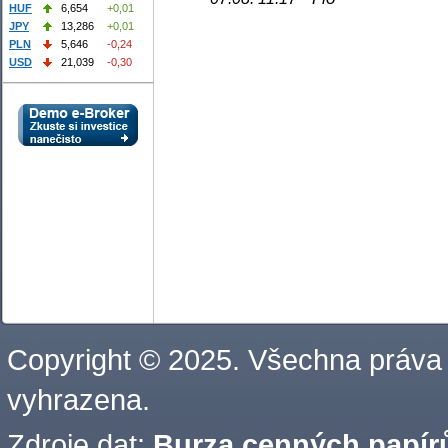
HUF
6,654
+0,01
JPY
13,286
+0,01
PLN
5,646
-0,24
USD
21,039
-0,30
Copyright © 2025. Všechna práva
vyhrazena.
Zdroje dat:
Burza cenných papírů