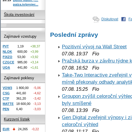
paiza.io/projec...
Škola investování
Diskutovat
F
Poslední zprávy
Zajímavé vzestupy
Pozitivní vývoj na Wall Street
PVT
1,19
+38,37
NLOK
600,00
+3,99
Fio
07.08. 19:37
FIXZO
53,00
+3,92
Pražská burza v závěru týdne k
CZGCE
985,00
+3,14
Fio
07.08. 16:52
UQA
441,80
+1,61
Take-Two Interactive zveřejnil 
Zajímavé poklesy
mírně překonaly odhady analyti
VOW3
1 800,00
-5,06
Fio
07.08. 15:25
CSG
441,60
-4,62
Groupon zvýšil celoroční výhl
CTP
361,20
-3,42
byly smíšené
MATTE
18 600,00
-3,13
PEN
6,40
-3,03
Fio
07.08. 13:39
Gen Digital zveřejnil výnosy i 
Kurzovní lístek
celoroční výhled
EUR
24,265
-0,22
Fio
07.08. 11:17