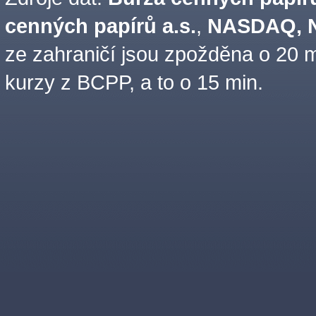
cenných papírů a.s.
,
NASDAQ, N
ze zahraničí jsou zpožděna o 20 m
kurzy z BCPP, a to o 15 min.