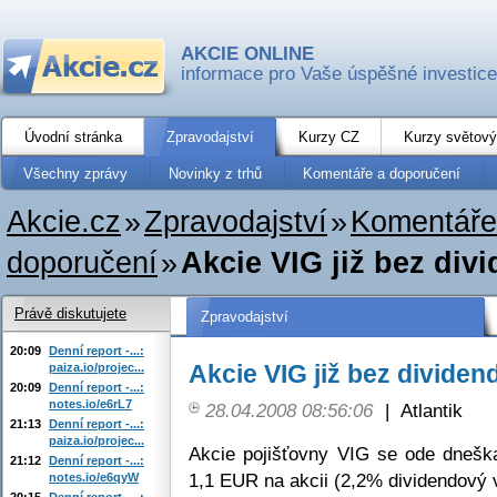
AKCIE ONLINE
informace pro Vaše úspěšné investice
Úvodní stránka
Zpravodajství
Kurzy CZ
Kurzy světový
Všechny zprávy
Novinky z trhů
Komentáře a doporučení
Akcie.cz
»
Zpravodajství
»
Komentáře
doporučení
»
Akcie VIG již bez div
Právě diskutujete
Zpravodajství
20:09
Denní report -...:
Akcie VIG již bez dividen
paiza.io/projec...
20:09
Denní report -...:
notes.io/e6rL7
28.04.2008 08:56:06
|
Atlantik
21:13
Denní report -...:
paiza.io/projec...
Akcie pojišťovny VIG se ode dnešk
21:12
Denní report -...:
1,1 EUR na akcii (2,2% dividendový v
notes.io/e6qyW
20:15
Denní report -...: