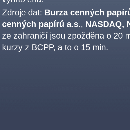
Zdroje dat:
Burza cenných papírů
cenných papírů a.s.
,
NASDAQ, N
ze zahraničí jsou zpožděna o 20 m
kurzy z BCPP, a to o 15 min.