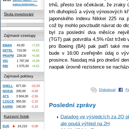
trhů, přesto lze očekávat, že zraky
paiza.io/projec...
trh dluhopisů a vývoj výnosových kř
Škola investování
japonského indexu Nikkei 225 na p
což by mohlo povzbudit návrat do dl
byl za poslední dva měsíce nejvě
Zajímavé vzestupy
(TGT) pak potvrdila 4,5% růst tržeb 
pro Boeing (BA) pak patří také me
EMAN
43,00
+7,50
DETEL
710,00
+6,61
bude v 16:00 zveřejněn údaj o výv
PRAPM
228,00
+5,56
prosince. Nasdaq má pro dnešní den
VIG
1 797,00
+5,09
naopak úrovně rezistence se nacháze
RBI
1 575,50
+4,61
Zajímavé poklesy
SHELL
877,00
-10,33
Diskutovat
F
NOKIA
200,00
-4,40
ATS
3 504,00
-2,56
CZGCE
955,00
-2,15
Poslední zprávy
KARIN
140,00
-2,10
Datadog ve výsledcích za 2Q př
Kurzovní lístek
ale poutá výhled na 2H
EUR
24,210
-0,08