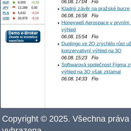
Fio
06.08. 17:04
HUF
6,655
+0,35
Kladný závěr na pražské burze
JPY
13,288
0,00
PLN
5,632
-0,24
Fio
06.08. 16:58
USD
20,976
-0,18
Honeywell Aerospace v prvním re
výhled
Fio
06.08. 15:54
Duolingo ve 2Q zrychlilo růst už
konzervativní výhled na 3Q
Fio
06.08. 15:23
Softwarová společnost Figma z
výhled na 3Q však zklamal
Fio
06.08. 14:33
Copyright © 2025. Všechna práva
vyhrazena.