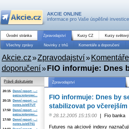
AKCIE ONLINE
informace pro Vaše úspěšné investice
Úvodní stránka
Zpravodajství
Kurzy CZ
Kurzy světový
Všechny zprávy
Novinky z trhů
Komentáře a doporučení
Akcie.cz
»
Zpravodajství
»
Komentáře
doporučení
»
FIO informuje: Dnes b
Právě diskutujete
Zpravodajství
20:15
Denní report -...:
FIO informuje: Dnes by s
paiza.io/projec...
20:15
Denní report -...:
stabilizovat po včerejším
notes.io/e5TUT
17:50
Denní report -...:
paiza.io/projec...
28.12.2005 15:15:00
|
Fio banka
17:50
Denní report -...:
notes.io/e5T61
Futures na akciové indexy naznačují
14:03
Denní report -...: